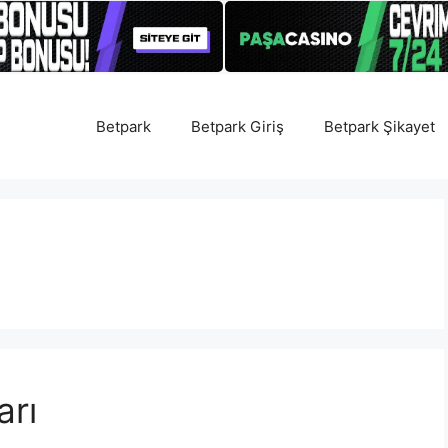
Betpark
Betpark Giriş
Betpark Şikayet
arı