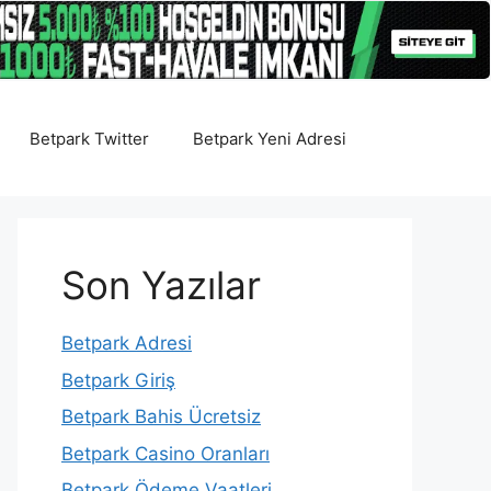
Betpark Twitter
Betpark Yeni Adresi
Son Yazılar
Betpark Adresi
Betpark Giriş
Betpark Bahis Ücretsiz
Betpark Casino Oranları
Betpark Ödeme Vaatleri