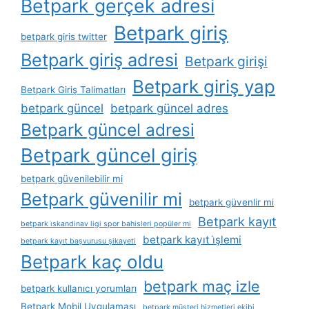
Betpark gerçek adresi
Betpark giriş
betpark giris twitter
Betpark giriş adresi
Betpark girişi
Betpark giriş yap
Betpark Giriş Talimatları
betpark güncel
betpark güncel adres
Betpark güncel adresi
Betpark güncel giriş
betpark güvenilebilir mi
Betpark güvenilir mi
betpark güvenlir mi
Betpark kayıt
betpark i̇skandinav ligi spor bahisleri popüler mi
betpark kayıt i̇şlemi
betpark kayıt başvurusu şikayeti
Betpark kaç oldu
betpark maç izle
betpark kullanıcı yorumları
Betpark Mobil Uygulaması
betpark müşteri hizmetleri ekibi