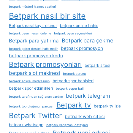
betpark müşteri hizmet saatleri
Betpark nasıl bir site
Betpark nasıl kayıt olunur
betpark online bahis
betpark oyun mesajı önleme
betpark oyun seçenekleri
Betpark para çekme
Betpark para yatırma
betpark promosyon
betpark poker destek hattı nedir
betpark promosyon kodu
Betpark promosyonları
betpark sitesi
betpark slot makinesi
betpark sorunu
betpark spor bahisleri
betpark sosyal medyasının
betpark spor etkinlikleri
betpark super ball
betpark telegram
betpark tarafından sağlanan yardım
Betpark tv
betpark tv izle
betpark topluluğunun parçası
Betpark Twitter
betpark web sitesi
betpark whatsapp
betpark yarışması detayları
Betpark yeni adresi