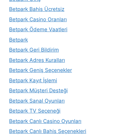
Betpark Bahis Ücretsiz
Betpark Casino Oranları
Betpark Ödeme Vaatleri
Betpark
Betpark Geri Bildirim
Betpark Adres Kuralları
Betpark Geniş Seçenekler
Betpark Kayıt İşlemi
Betpark Müşteri Desteği
Betpark Sanal Oyunları
Betpark TV Seçeneği
Betpark Canlı Casino Oyunları
Betpark Canlı Bahis Seçenekleri