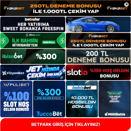
×
BETPARK GİRİŞ İÇİN TIKLAYINIZ!