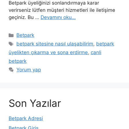
Betpark üyeliğinizi sonlandırmaya karar
verirseniz lütfen müşteri hizmetleri ile iletişime
geçiniz. Bu …
Devamını oku…
Kategoriler
Betpark
Etiketler
betpark sitesine nasıl ulaşabilirim
,
betpark
üyelikten çıkarma ve sona erdirme
,
canli
betpark
Yorum yap
Son Yazılar
Betpark Adresi
Betpark Giriş