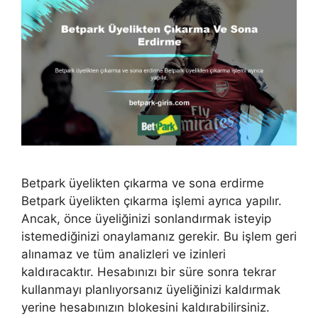
Betpark üyelikten çıkarma ve sona erdirme
Betpark üyelikten çıkarma işlemi ayrıca yapılır.
Ancak, önce üyeliğinizi sonlandırmak isteyip
istemediğinizi onaylamanız gerekir. Bu işlem geri
alınamaz ve tüm analizleri ve izinleri
kaldıracaktır. Hesabınızı bir süre sonra tekrar
kullanmayı planlıyorsanız üyeliğinizi kaldırmak
yerine hesabınızın blokesini kaldırabilirsiniz.