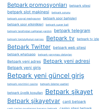
Betpark promosyonları
betpark sitesi
betpark slot makinesi
betpark sorunu
betpark spor bahisleri
betpark sosyal medyasının
betpark spor etkinlikleri
betpark super ball
betpark telegram
betpark tarafından sağlanan yardım
Betpark tv
betpark tv izle
betpark topluluğunun parçası
Betpark Twitter
betpark web sitesi
betpark whatsapp
betpark yarışması detayları
Betpark yeni adresi
Betpark yeni adres
Betpark yeni giriş
Betpark yeni güncel giriş
betpark çevrimiçi casino
betpark ödeme vaatleri
Betpark şikayet
betpark üyelik koşulları
Betpark şikayetvar
canli betpark
casino sitesi betpark
canlı casino oyunlarının başarısı betpark