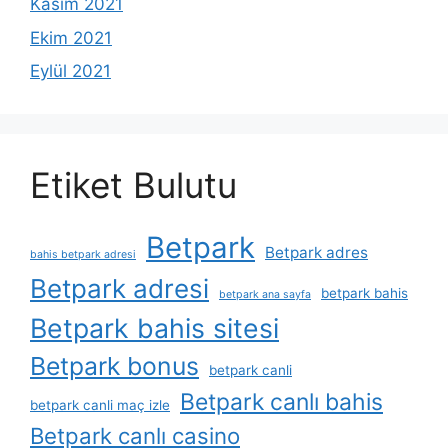
Kasım 2021
Ekim 2021
Eylül 2021
Etiket Bulutu
Betpark
Betpark adres
bahis betpark adresi
Betpark adresi
betpark bahis
betpark ana sayfa
Betpark bahis sitesi
Betpark bonus
betpark canli
Betpark canlı bahis
betpark canli maç izle
Betpark canlı casino