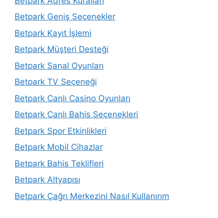
Betpark Adres Kuralları
Betpark Geniş Seçenekler
Betpark Kayıt İşlemi
Betpark Müşteri Desteği
Betpark Sanal Oyunları
Betpark TV Seçeneği
Betpark Canlı Casino Oyunları
Betpark Canlı Bahis Seçenekleri
Betpark Spor Etkinlikleri
Betpark Mobil Cihazlar
Betpark Bahis Teklifleri
Betpark Altyapısı
Betpark Çağrı Merkezini Nasıl Kullanırım