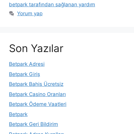
betpark tarafından sağlanan yardım
Yorum yap
Son Yazılar
Betpark Adresi
Betpark Giriş
Betpark Bahis Ücretsiz
Betpark Casino Oranları
Betpark Ödeme Vaatleri
Betpark
Betpark Geri Bildirim