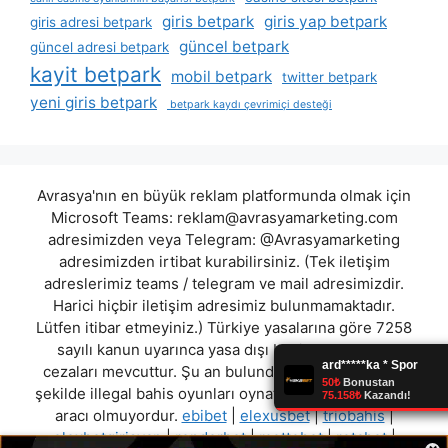
giris betpark
giris yap betpark
giris adresi betpark
güncel betpark
güncel adresi betpark
kayit betpark
mobil betpark
twitter betpark
yeni giris betpark
betpark kaydı çevrimiçi desteği
Avrasya'nın en büyük reklam platformunda olmak için
Microsoft Teams:
reklam@avrasyamarketing.com
adresimizden veya Telegram: @Avrasyamarketing
adresimizden irtibat kurabilirsiniz. (Tek iletişim
adreslerimiz teams / telegram ve mail adresimizdir.
Harici hiçbir iletişim adresimiz bulunmamaktadır.
Lütfen itibar etmeyiniz.) Türkiye yasalarına göre 7258
sayılı kanun uyarınca yasa dışı bahis oynamanın
cezaları mevcuttur. Şu an bulunduğunuz site hiç bir
şekilde illegal bahis oyunları oynatmıyor ve oynamaya
aracı olmuyordur.
ebibet
|
elexusbet
|
triobahis
|
elexbetgirisyap
|
renderbet
|
mottobet
|
rotabet
|