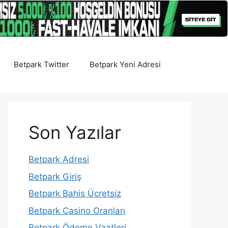
Betpark Twitter
Betpark Yeni Adresi
Son Yazılar
Betpark Adresi
Betpark Giriş
Betpark Bahis Ücretsiz
Betpark Casino Oranları
Betpark Ödeme Vaatleri