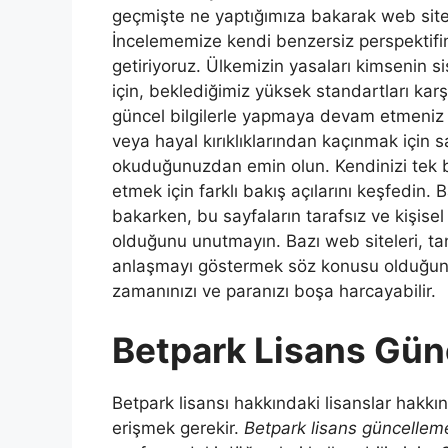
geçmişte ne yaptığımıza bakarak web sitem
İncelememize kendi benzersiz perspektifimizi
getiriyoruz. Ülkemizin yasaları kimsenin si
için, beklediğimiz yüksek standartları kar
güncel bilgilerle yapmaya devam etmeniz 
veya hayal kırıklıklarından kaçınmak için 
okuduğunuzdan emin olun. Kendinizi tek bi
etmek için farklı bakış açılarını keşfedin. 
bakarken, bu sayfaların tarafsız ve kişise
olduğunu unutmayın. Bazı web siteleri, tanı
anlaşmayı göstermek söz konusu olduğunda
zamanınızı ve paranızı boşa harcayabilir.
Betpark Lisans Gün
Betpark lisansı hakkındaki lisanslar hakkı
erişmek gerekir.
Betpark lisans güncelleme