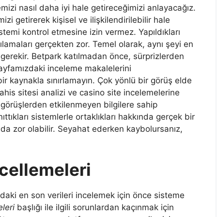
izi nasıl daha iyi hale getireceğimizi anlayacağız.
 getirerek kişisel ve ilişkilendirilebilir hale
stemi kontrol etmesine izin vermez. Yapıldıkları
şılamaları gerçekten zor. Temel olarak, aynı şeyi en
gerekir. Betpark katılmadan önce, sürprizlerden
sayfamızdaki inceleme makalelerini
r kaynakla sınırlamayın. Çok yönlü bir görüş elde
Bahis sitesi analizi ve casino site incelemelerine
l görüşlerden etkilenmeyen bilgilere sahip
ttıkları sistemlerle ortaklıkları hakkında gerçek bir
 zor olabilir. Seyahat ederken kaybolursanız,
cellemeleri
ndaki en son verileri incelemek için önce sisteme
leri
başlığı ile ilgili sorunlardan kaçınmak için