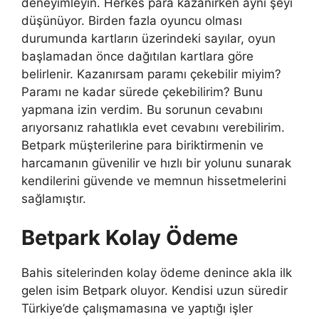
deneyimleyin. Herkes para kazanırken aynı şeyi
düşünüyor. Birden fazla oyuncu olması
durumunda kartların üzerindeki sayılar, oyun
başlamadan önce dağıtılan kartlara göre
belirlenir. Kazanırsam paramı çekebilir miyim?
Paramı ne kadar sürede çekebilirim? Bunu
yapmana izin verdim. Bu sorunun cevabını
arıyorsanız rahatlıkla evet cevabını verebilirim.
Betpark müşterilerine para biriktirmenin ve
harcamanın güvenilir ve hızlı bir yolunu sunarak
kendilerini güvende ve memnun hissetmelerini
sağlamıştır.
Betpark Kolay Ödeme
Bahis sitelerinden kolay ödeme denince akla ilk
gelen isim Betpark oluyor. Kendisi uzun süredir
Türkiye’de çalışmamasına ve yaptığı işler