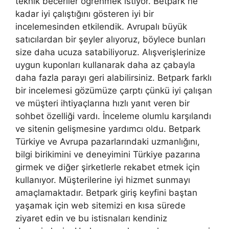
teknik beceriler öğrenmek istiyor. Betpark ne
kadar iyi çalıştığını gösteren iyi bir
incelemesinden etkilendik. Avrupalı büyük
satıcılardan bir şeyler alıyoruz, böylece bunları
size daha ucuza satabiliyoruz. Alışverişlerinize
uygun kuponları kullanarak daha az çabayla
daha fazla parayı geri alabilirsiniz. Betpark farklı
bir incelemesi gözümüze çarptı çünkü iyi çalışan
ve müşteri ihtiyaçlarına hızlı yanıt veren bir
sohbet özelliği vardı. İnceleme olumlu karşılandı
ve sitenin gelişmesine yardımcı oldu. Betpark
Türkiye ve Avrupa pazarlarındaki uzmanlığını,
bilgi birikimini ve deneyimini Türkiye pazarına
girmek ve diğer şirketlerle rekabet etmek için
kullanıyor. Müşterilerine iyi hizmet sunmayı
amaçlamaktadır. Betpark giriş keyfini baştan
yaşamak için web sitemizi en kısa sürede
ziyaret edin ve bu istisnaları kendiniz