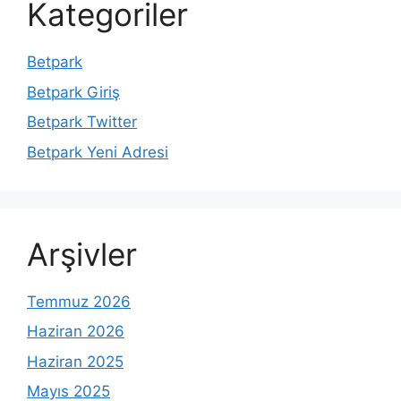
Kategoriler
Betpark
Betpark Giriş
Betpark Twitter
Betpark Yeni Adresi
Arşivler
Temmuz 2026
Haziran 2026
Haziran 2025
Mayıs 2025