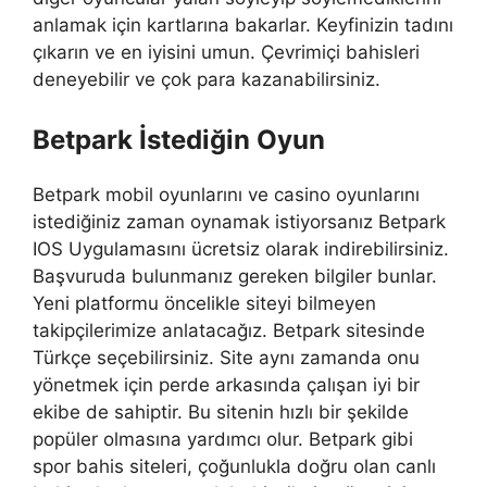
anlamak için kartlarına bakarlar. Keyfinizin tadını
çıkarın ve en iyisini umun. Çevrimiçi bahisleri
deneyebilir ve çok para kazanabilirsiniz.
Betpark İstediğin Oyun
Betpark mobil oyunlarını ve casino oyunlarını
istediğiniz zaman oynamak istiyorsanız Betpark
IOS Uygulamasını ücretsiz olarak indirebilirsiniz.
Başvuruda bulunmanız gereken bilgiler bunlar.
Yeni platformu öncelikle siteyi bilmeyen
takipçilerimize anlatacağız. Betpark sitesinde
Türkçe seçebilirsiniz. Site aynı zamanda onu
yönetmek için perde arkasında çalışan iyi bir
ekibe de sahiptir. Bu sitenin hızlı bir şekilde
popüler olmasına yardımcı olur. Betpark gibi
spor bahis siteleri, çoğunlukla doğru olan canlı