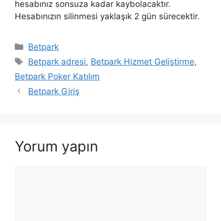
hesabınız sonsuza kadar kaybolacaktır.
Hesabınızın silinmesi yaklaşık 2 gün sürecektir.
Kategoriler
Betpark
Etiketler
Betpark adresi
,
Betpark Hizmet Geliştirme
,
Betpark Poker Katılım
Betpark Giriş
Yorum yapın
Yorum