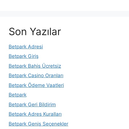
Son Yazılar
Betpark Adresi
Betpark Giriş
Betpark Bahis Ücretsiz
Betpark Casino Oranları
Betpark Ödeme Vaatleri
Betpark
Betpark Geri Bildirim
Betpark Adres Kuralları
Betpark Geniş Seçenekler