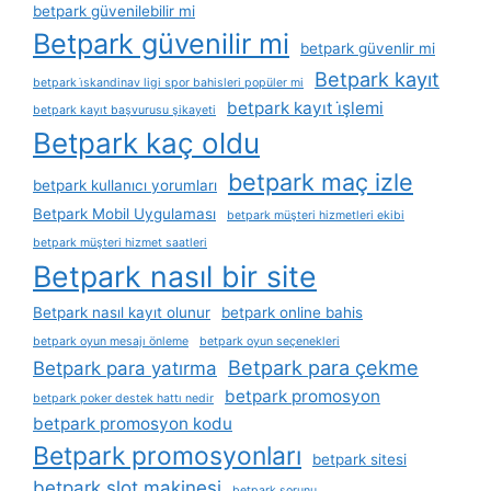
betpark güvenilebilir mi
Betpark güvenilir mi
betpark güvenlir mi
Betpark kayıt
betpark i̇skandinav ligi spor bahisleri popüler mi
betpark kayıt i̇şlemi
betpark kayıt başvurusu şikayeti
Betpark kaç oldu
betpark maç izle
betpark kullanıcı yorumları
Betpark Mobil Uygulaması
betpark müşteri hizmetleri ekibi
betpark müşteri hizmet saatleri
Betpark nasıl bir site
Betpark nasıl kayıt olunur
betpark online bahis
betpark oyun mesajı önleme
betpark oyun seçenekleri
Betpark para çekme
Betpark para yatırma
betpark promosyon
betpark poker destek hattı nedir
betpark promosyon kodu
Betpark promosyonları
betpark sitesi
betpark slot makinesi
betpark sorunu