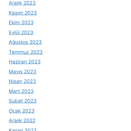
Aralık 2023
Kasım 2023
Ekim 2023
Eylül 2023
Ağustos 2023
Temmuz 2023
Haziran 2023
Mayıs 2023
Nisan 2023
Mart 2023
Şubat 2023
Ocak 2023
Aralık 2022
Kasım 2022