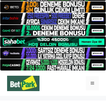
İçeriğe
atla
Menü