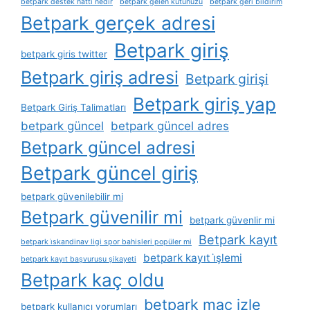
betpark destek hattı nedir
betpark gelen kutunuzu
betpark geri bildirim
Betpark gerçek adresi
Betpark giriş
betpark giris twitter
Betpark giriş adresi
Betpark girişi
Betpark giriş yap
Betpark Giriş Talimatları
betpark güncel
betpark güncel adres
Betpark güncel adresi
Betpark güncel giriş
betpark güvenilebilir mi
Betpark güvenilir mi
betpark güvenlir mi
Betpark kayıt
betpark i̇skandinav ligi spor bahisleri popüler mi
betpark kayıt i̇şlemi
betpark kayıt başvurusu şikayeti
Betpark kaç oldu
betpark maç izle
betpark kullanıcı yorumları