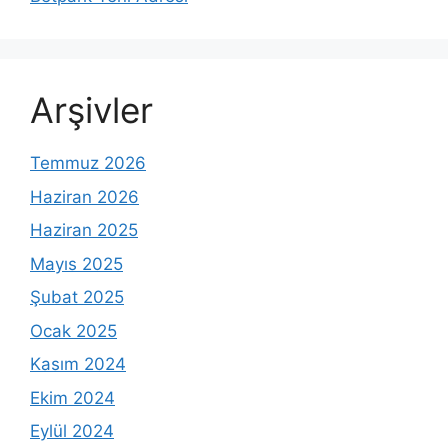
Arşivler
Temmuz 2026
Haziran 2026
Haziran 2025
Mayıs 2025
Şubat 2025
Ocak 2025
Kasım 2024
Ekim 2024
Eylül 2024