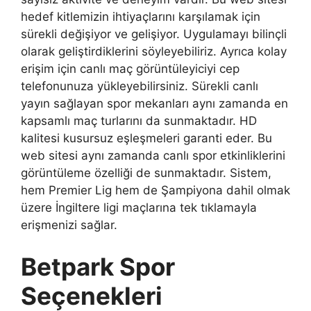
hedef kitlemizin ihtiyaçlarını karşılamak için
sürekli değişiyor ve gelişiyor. Uygulamayı bilinçli
olarak geliştirdiklerini söyleyebiliriz. Ayrıca kolay
erişim için canlı maç görüntüleyiciyi cep
telefonunuza yükleyebilirsiniz. Sürekli canlı
yayın sağlayan spor mekanları aynı zamanda en
kapsamlı maç turlarını da sunmaktadır. HD
kalitesi kusursuz eşleşmeleri garanti eder. Bu
web sitesi aynı zamanda canlı spor etkinliklerini
görüntüleme özelliği de sunmaktadır. Sistem,
hem Premier Lig hem de Şampiyona dahil olmak
üzere İngiltere ligi maçlarına tek tıklamayla
erişmenizi sağlar.
Betpark Spor
Seçenekleri