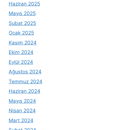
Haziran 2025
Mayıs 2025
Şubat 2025
Ocak 2025
Kasım 2024
Ekim 2024
Eylül 2024
Ağustos 2024
Temmuz 2024
Haziran 2024
Mayıs 2024
Nisan 2024
Mart 2024