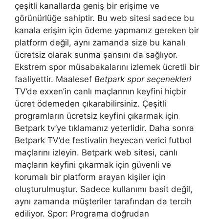
çeşitli kanallarda geniş bir erişime ve
görünürlüğe sahiptir. Bu web sitesi sadece bu
kanala erişim için ödeme yapmanız gereken bir
platform değil, aynı zamanda size bu kanalı
ücretsiz olarak sunma şansını da sağlıyor.
Ekstrem spor müsabakalarını izlemek ücretli bir
faaliyettir. Maalesef
Betpark spor seçenekleri
TV’de exxen’in canlı maçlarının keyfini hiçbir
ücret ödemeden çıkarabilirsiniz. Çeşitli
programların ücretsiz keyfini çıkarmak için
Betpark tv’ye tıklamanız yeterlidir. Daha sonra
Betpark TV’de festivalin heyecan verici futbol
maçlarını izleyin. Betpark web sitesi, canlı
maçların keyfini çıkarmak için güvenli ve
korumalı bir platform arayan kişiler için
oluşturulmuştur. Sadece kullanımı basit değil,
aynı zamanda müşteriler tarafından da tercih
ediliyor. Spor: Programa doğrudan