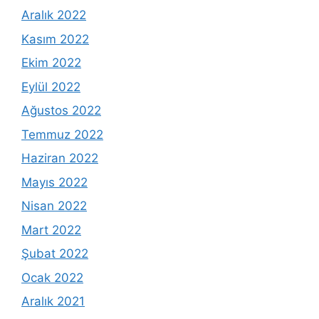
Aralık 2022
Kasım 2022
Ekim 2022
Eylül 2022
Ağustos 2022
Temmuz 2022
Haziran 2022
Mayıs 2022
Nisan 2022
Mart 2022
Şubat 2022
Ocak 2022
Aralık 2021