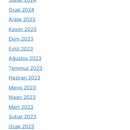
Şubat 2024
Ocak 2024
Aralık 2023
Kasım 2023
Ekim 2023
Eylül 2023
Ağustos 2023
Temmuz 2023
Haziran 2023
Mayıs 2023
Nisan 2023
Mart 2023
Şubat 2023
Ocak 2023