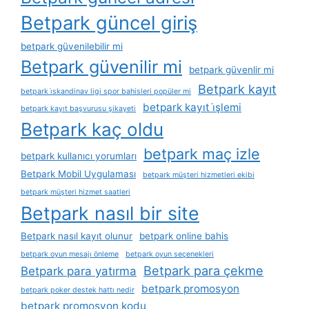
Betpark güncel giriş
betpark güvenilebilir mi
Betpark güvenilir mi
betpark güvenlir mi
Betpark kayıt
betpark i̇skandinav ligi spor bahisleri popüler mi
betpark kayıt i̇şlemi
betpark kayıt başvurusu şikayeti
Betpark kaç oldu
betpark maç izle
betpark kullanıcı yorumları
Betpark Mobil Uygulaması
betpark müşteri hizmetleri ekibi
betpark müşteri hizmet saatleri
Betpark nasıl bir site
Betpark nasıl kayıt olunur
betpark online bahis
betpark oyun mesajı önleme
betpark oyun seçenekleri
Betpark para çekme
Betpark para yatırma
betpark promosyon
betpark poker destek hattı nedir
betpark promosyon kodu