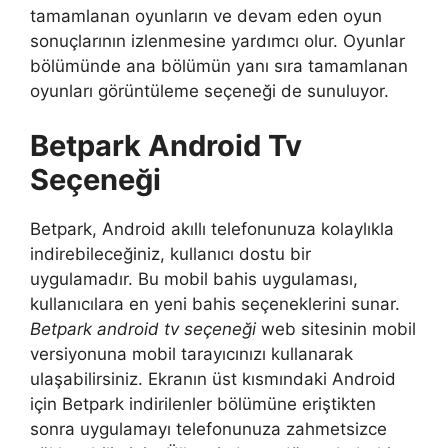
tamamlanan oyunların ve devam eden oyun
sonuçlarının izlenmesine yardımcı olur. Oyunlar
bölümünde ana bölümün yanı sıra tamamlanan
oyunları görüntüleme seçeneği de sunuluyor.
Betpark Android Tv
Seçeneği
Betpark, Android akıllı telefonunuza kolaylıkla
indirebileceğiniz, kullanıcı dostu bir
uygulamadır. Bu mobil bahis uygulaması,
kullanıcılara en yeni bahis seçeneklerini sunar.
Betpark android tv seçeneği
web sitesinin mobil
versiyonuna mobil tarayıcınızı kullanarak
ulaşabilirsiniz. Ekranın üst kısmındaki Android
için Betpark indirilenler bölümüne eriştikten
sonra uygulamayı telefonunuza zahmetsizce