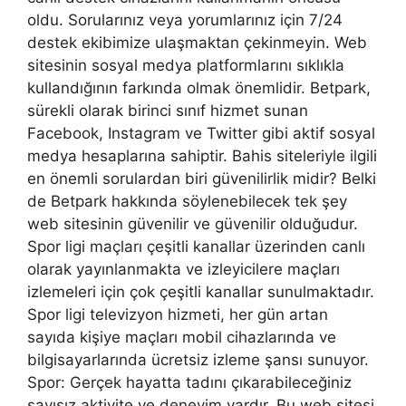
oldu. Sorularınız veya yorumlarınız için 7/24
destek ekibimize ulaşmaktan çekinmeyin. Web
sitesinin sosyal medya platformlarını sıklıkla
kullandığının farkında olmak önemlidir. Betpark,
sürekli olarak birinci sınıf hizmet sunan
Facebook, Instagram ve Twitter gibi aktif sosyal
medya hesaplarına sahiptir. Bahis siteleriyle ilgili
en önemli sorulardan biri güvenilirlik midir? Belki
de Betpark hakkında söylenebilecek tek şey
web sitesinin güvenilir ve güvenilir olduğudur.
Spor ligi maçları çeşitli kanallar üzerinden canlı
olarak yayınlanmakta ve izleyicilere maçları
izlemeleri için çok çeşitli kanallar sunulmaktadır.
Spor ligi televizyon hizmeti, her gün artan
sayıda kişiye maçları mobil cihazlarında ve
bilgisayarlarında ücretsiz izleme şansı sunuyor.
Spor: Gerçek hayatta tadını çıkarabileceğiniz
sayısız aktivite ve deneyim vardır. Bu web sitesi