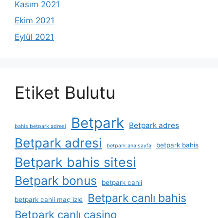
Kasım 2021
Ekim 2021
Eylül 2021
Etiket Bulutu
Betpark
Betpark adres
bahis betpark adresi
Betpark adresi
betpark bahis
betpark ana sayfa
Betpark bahis sitesi
Betpark bonus
betpark canli
Betpark canlı bahis
betpark canli maç izle
Betpark canlı casino