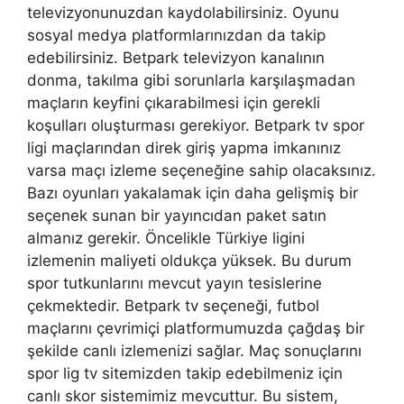
televizyonunuzdan kaydolabilirsiniz. Oyunu
sosyal medya platformlarınızdan da takip
edebilirsiniz. Betpark televizyon kanalının
donma, takılma gibi sorunlarla karşılaşmadan
maçların keyfini çıkarabilmesi için gerekli
koşulları oluşturması gerekiyor. Betpark tv spor
ligi maçlarından direk giriş yapma imkanınız
varsa maçı izleme seçeneğine sahip olacaksınız.
Bazı oyunları yakalamak için daha gelişmiş bir
seçenek sunan bir yayıncıdan paket satın
almanız gerekir. Öncelikle Türkiye ligini
izlemenin maliyeti oldukça yüksek. Bu durum
spor tutkunlarını mevcut yayın tesislerine
çekmektedir. Betpark tv seçeneği, futbol
maçlarını çevrimiçi platformumuzda çağdaş bir
şekilde canlı izlemenizi sağlar. Maç sonuçlarını
spor lig tv sitemizden takip edebilmeniz için
canlı skor sistemimiz mevcuttur. Bu sistem,