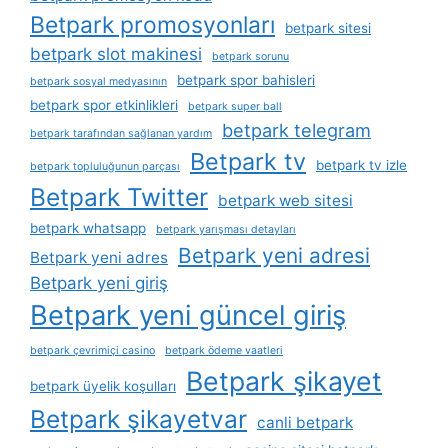
Betpark promosyonları
betpark sitesi
betpark slot makinesi
betpark sorunu
betpark spor bahisleri
betpark sosyal medyasının
betpark spor etkinlikleri
betpark super ball
betpark telegram
betpark tarafından sağlanan yardım
Betpark tv
betpark tv izle
betpark topluluğunun parçası
Betpark Twitter
betpark web sitesi
betpark whatsapp
betpark yarışması detayları
Betpark yeni adresi
Betpark yeni adres
Betpark yeni giriş
Betpark yeni güncel giriş
betpark çevrimiçi casino
betpark ödeme vaatleri
Betpark şikayet
betpark üyelik koşulları
Betpark şikayetvar
canli betpark