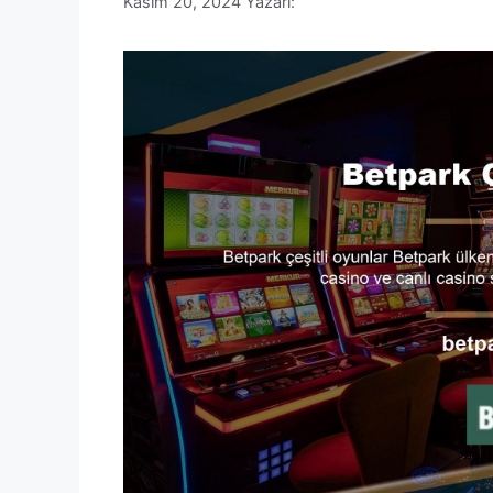
Kasım 20, 2024
Yazarı: