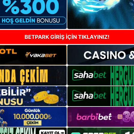
BETPARK GİRİŞ İÇİN TIKLAYINIZ!