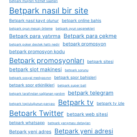
betpark müşteri hizmet saatleri
Betpark nasıl bir site
Betpark nasıl kayıt olunur
betpark online bahis
betpark oyun mesajı önleme
betpark oyun seçenekleri
Betpark para çekme
Betpark para yatırma
betpark promosyon
betpark poker destek hattı nedir
betpark promosyon kodu
Betpark promosyonları
betpark sitesi
betpark slot makinesi
betpark sorunu
betpark spor bahisleri
betpark sosyal medyasının
betpark spor etkinlikleri
betpark super ball
betpark telegram
betpark tarafından sağlanan yardım
Betpark tv
betpark tv izle
betpark topluluğunun parçası
Betpark Twitter
betpark web sitesi
betpark whatsapp
betpark yarışması detayları
Betpark yeni adresi
Betpark yeni adres