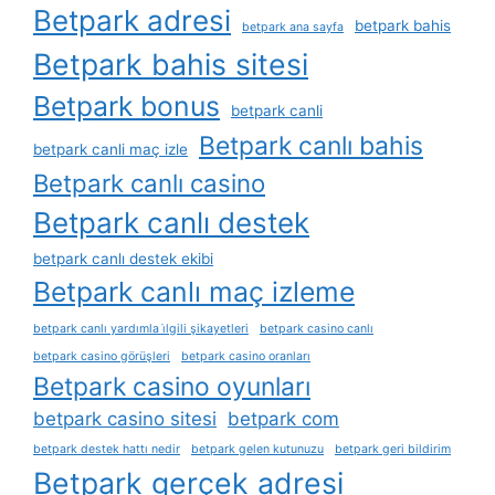
Betpark adresi
betpark bahis
betpark ana sayfa
Betpark bahis sitesi
Betpark bonus
betpark canli
Betpark canlı bahis
betpark canli maç izle
Betpark canlı casino
Betpark canlı destek
betpark canlı destek ekibi
Betpark canlı maç izleme
betpark canlı yardımla i̇lgili şikayetleri
betpark casino canlı
betpark casino görüşleri
betpark casino oranları
Betpark casino oyunları
betpark casino sitesi
betpark com
betpark destek hattı nedir
betpark gelen kutunuzu
betpark geri bildirim
Betpark gerçek adresi