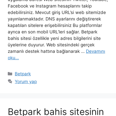
Facebook ve Instagram hesaplarını takip
edebilirsiniz. Mevcut giriş URL’si web sitemizde
yayınlanmaktadır. DNS ayarlarını değiştirerek
kapatılan sitelere erişebilirsiniz Bu platformlar
ayrıca en son mobil URL’leri sağlar. Betpark
bahis sitesi özellikle yeni adres bilgilerini site
üyelerine duyurur. Web sitesindeki gerçek
zamanlı destek hattına bağlanarak …
Devamını
oku…
Kategoriler
Betpark
Yorum yap
Betpark bahis sitesinin