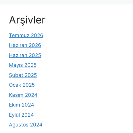
Arşivler
Temmuz 2026
Haziran 2026
Haziran 2025
Mayıs 2025
Şubat 2025
Ocak 2025
Kasım 2024
Ekim 2024
Eylül 2024
Ağustos 2024