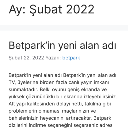
Ay:
Şubat 2022
Betpark’in yeni alan adı
Şubat 22, 2022
Yazarı:
betpark
Betpark’in yeni alan adı Betpark’in yeni alan adı
TV, üyelerine birden fazla canlı yayın imkanı
sunmaktadır. Belki oyunu geniş ekranda ve
yüksek çözünürlüklü bir ekranda izleyebilirsiniz.
Alt yapı kalitesinden dolayı netti, takılma gibi
problemlerin olmaması maçlarınızın ve
bahislerinizin heyecanını artıracaktır. Betpark
dizilerini indirme seçeneğini seçerseniz adres