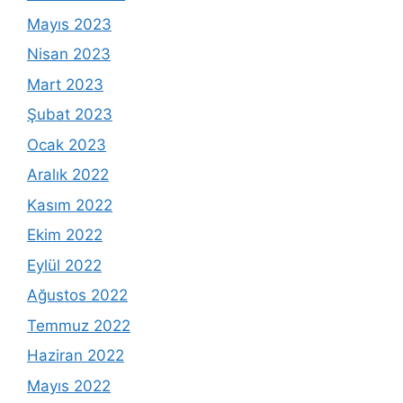
Mayıs 2023
Nisan 2023
Mart 2023
Şubat 2023
Ocak 2023
Aralık 2022
Kasım 2022
Ekim 2022
Eylül 2022
Ağustos 2022
Temmuz 2022
Haziran 2022
Mayıs 2022