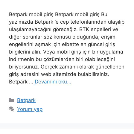
Betpark mobil giriş Betpark mobil giriş Bu
yazımızda Betpark ‘e cep telefonlarından ulaşılıp
ulaşılamayacağını göreceğiz. BTK engelleri ve
diğer sorunlar söz konusu olduğunda, erişim
engellerini aşmak için elbette en güncel giriş
bilgilerini alın. Veya mobil giriş için bir uygulama
indirmenin bu çözümlerden biri olabileceğini
biliyorsunuz. Gerçek zamanlı olarak güncellenen
giriş adresini web sitemizde bulabilirsiniz.
Betpark …
Devamını oku…
Kategoriler
Betpark
Yorum yap