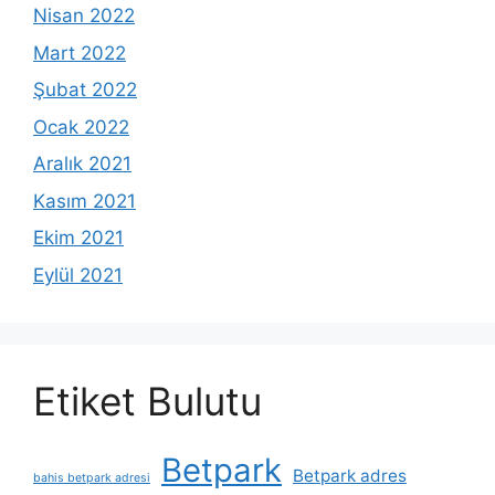
Nisan 2022
Mart 2022
Şubat 2022
Ocak 2022
Aralık 2021
Kasım 2021
Ekim 2021
Eylül 2021
Etiket Bulutu
Betpark
Betpark adres
bahis betpark adresi