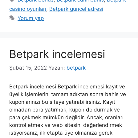
casino oyunları
,
Betpark güncel adresi
Yorum yap
Betpark incelemesi
Şubat 15, 2022
Yazarı:
betpark
Betpark incelemesi Betpark incelemesi kayıt ve
üyelik işlemlerini tamamladıktan sonra bahis ve
kuponlarınızı bu siteye yatırabilirsiniz. Kayıt
olmadan para yatırmak, kupon doldurmak ve
para çekmek mümkün değildir. Ancak, oranları
kontrol etmek ve web sitesini değerlendirmek
istiyorsanız, ilk etapta üye olmanıza gerek