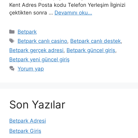
Kent Adres Posta kodu Telefon Yerleşim İlginizi
çektikten sonra …
Devamını oku…
Kategoriler
Betpark
Etiketler
Betpark canlı casino
,
Betpark canlı destek
,
Betpark gerçek adresi
,
Betpark güncel giriş
,
Betpark yeni güncel giriş
Yorum yap
Son Yazılar
Betpark Adresi
Betpark Giriş