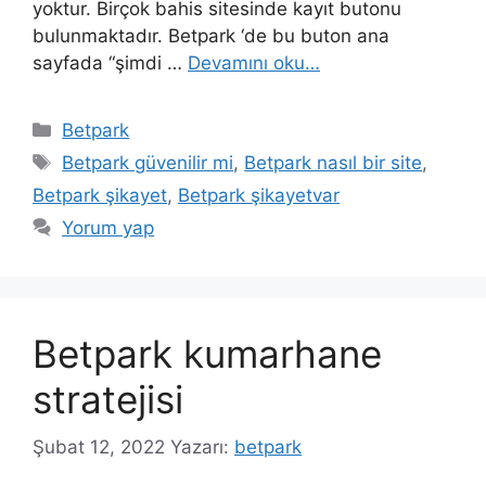
yoktur. Birçok bahis sitesinde kayıt butonu
bulunmaktadır. Betpark ‘de bu buton ana
sayfada “şimdi …
Devamını oku…
Kategoriler
Betpark
Etiketler
Betpark güvenilir mi
,
Betpark nasıl bir site
,
Betpark şikayet
,
Betpark şikayetvar
Yorum yap
Betpark kumarhane
stratejisi
Şubat 12, 2022
Yazarı:
betpark