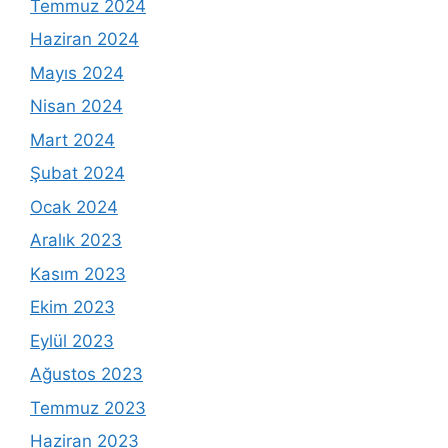
Temmuz 2024
Haziran 2024
Mayıs 2024
Nisan 2024
Mart 2024
Şubat 2024
Ocak 2024
Aralık 2023
Kasım 2023
Ekim 2023
Eylül 2023
Ağustos 2023
Temmuz 2023
Haziran 2023