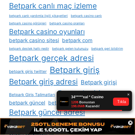
Betpark canlı maç izleme
betpark canlı yardımla i̇lgili şikayetleri
betpark casino canlı
betpark casino görüşleri
betpark casino oranları
Betpark casino oyunları
betpark casino sitesi
betpark com
betpark destek hattı nedir
betpark gelen kutunuzu
betpark geri bildirim
Betpark gerçek adresi
Betpark giriş
betpark giris twitter
Betpark giriş adresi
Betpark girişi
Betpark giriş yap
Betpark Giriş Talimatları
betpark güncel
betpark güncel adres
Betpark güncel adresi
Betpark güncel giriş
×
betpark güvenilebilir mi