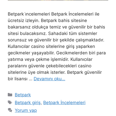
Betpark i̇ncelemeleri Betpark İncelemeleri ile
ücretsiz izleyin. Betpark bahis sitesine
bakarsanız oldukça temiz ve güvenilir bir bahis
sitesi bulacaksınız. Sahadaki tüm sistemler
sorunsuz ve güvenilir bir şekilde çalışmaktadır.
Kullanıcılar casino sitelerine giriş yaparken
gecikmeler yaşayabilir. Gecikmelerden biri para
yatırma veya çekme işlemidir. Kullanıcılar
paralarını güvenle çekebilecekleri casino
sitelerine üye olmak isterler. Betpark güvenilir
bir lisansı …
Devamını oku…
Kategoriler
Betpark
Etiketler
Betpark giriş
,
Betpark İncelemeleri
Yorum yap