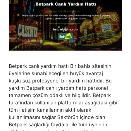
Betpark canlı yardım hattı Bir bahis sitesinin
üyelerine sunabileceği en büyük avantaj
kuşkusuz profesyonel bir yardım hattıdır. Bu
yardım Betpark canlı yardım hattı personel
tamamen çözüm odaklı ve bilgilidir. Betpark
tarafından kullanılan platformlar aşağıdaki gibi
tüm iletişim kanallarının aktif olarak
kullanılmasını sağlar Sektörün içinde olan
Betpark sağladığı faydalar ile tüm üyelerin