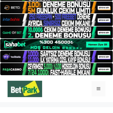
İçeriğe
atla
Menü