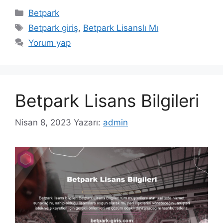
Kategoriler
Betpark
Etiketler
Betpark giriş
,
Betpark Lisanslı Mı
Yorum yap
Betpark Lisans Bilgileri
Nisan 8, 2023
Yazarı:
admin