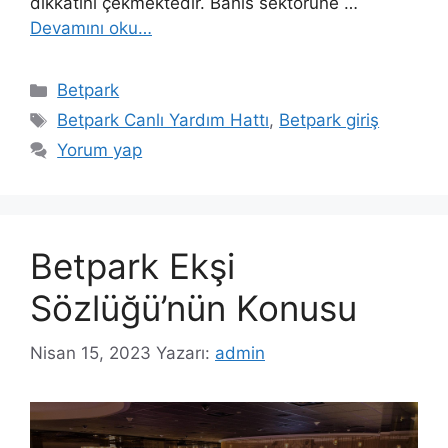
dikkatini çekmektedir. Bahis sektörüne …
Devamını oku…
Kategoriler
Betpark
Etiketler
Betpark Canlı Yardım Hattı
,
Betpark giriş
Yorum yap
Betpark Ekşi
Sözlüğü’nün Konusu
Nisan 15, 2023
Yazarı:
admin