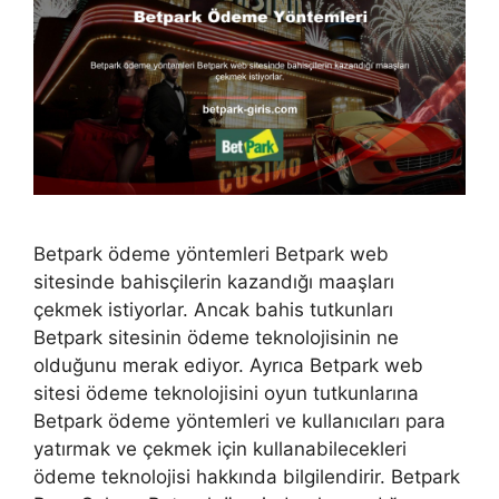
Betpark ödeme yöntemleri Betpark web
sitesinde bahisçilerin kazandığı maaşları
çekmek istiyorlar. Ancak bahis tutkunları
Betpark sitesinin ödeme teknolojisinin ne
olduğunu merak ediyor. Ayrıca Betpark web
sitesi ödeme teknolojisini oyun tutkunlarına
Betpark ödeme yöntemleri ve kullanıcıları para
yatırmak ve çekmek için kullanabilecekleri
ödeme teknolojisi hakkında bilgilendirir. Betpark