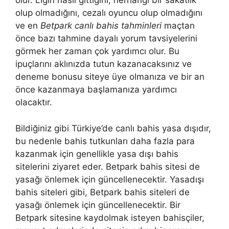
olur. Ligin nasıl gittiğini, herhangi bir sakatlık
olup olmadığını, cezalı oyuncu olup olmadığını
ve en
Betpark canlı bahis tahminleri
maçtan
önce bazı tahmine dayalı yorum tavsiyelerini
görmek her zaman çok yardımcı olur. Bu
ipuçlarını aklınızda tutun kazanacaksınız ve
deneme bonusu siteye üye olmanıza ve bir an
önce kazanmaya başlamanıza yardımcı
olacaktır.
Bildiğiniz gibi Türkiye’de canlı bahis yasa dışıdır,
bu nedenle bahis tutkunları daha fazla para
kazanmak için genellikle yasa dışı bahis
sitelerini ziyaret eder. Betpark bahis sitesi de
yasağı önlemek için güncellenecektir. Yasadışı
bahis siteleri gibi, Betpark bahis siteleri de
yasağı önlemek için güncellenecektir. Bir
Betpark sitesine kaydolmak isteyen bahisçiler,