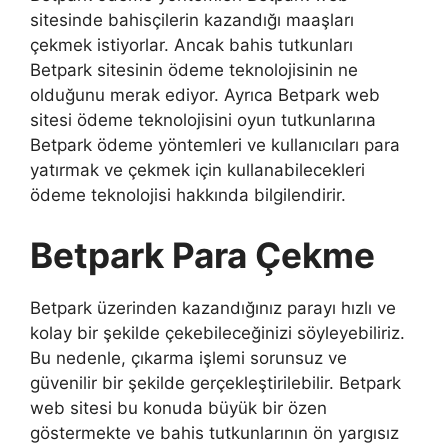
sitesinde bahisçilerin kazandığı maaşları
çekmek istiyorlar. Ancak bahis tutkunları
Betpark sitesinin ödeme teknolojisinin ne
olduğunu merak ediyor. Ayrıca Betpark web
sitesi ödeme teknolojisini oyun tutkunlarına
Betpark ödeme yöntemleri ve kullanıcıları para
yatırmak ve çekmek için kullanabilecekleri
ödeme teknolojisi hakkında bilgilendirir.
Betpark Para Çekme
Betpark üzerinden kazandığınız parayı hızlı ve
kolay bir şekilde çekebileceğinizi söyleyebiliriz.
Bu nedenle, çıkarma işlemi sorunsuz ve
güvenilir bir şekilde gerçekleştirilebilir. Betpark
web sitesi bu konuda büyük bir özen
göstermekte ve bahis tutkunlarının ön yargısız