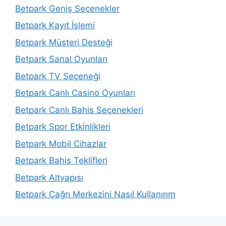
Betpark Geniş Seçenekler
Betpark Kayıt İşlemi
Betpark Müşteri Desteği
Betpark Sanal Oyunları
Betpark TV Seçeneği
Betpark Canlı Casino Oyunları
Betpark Canlı Bahis Seçenekleri
Betpark Spor Etkinlikleri
Betpark Mobil Cihazlar
Betpark Bahis Teklifleri
Betpark Altyapısı
Betpark Çağrı Merkezini Nasıl Kullanırım