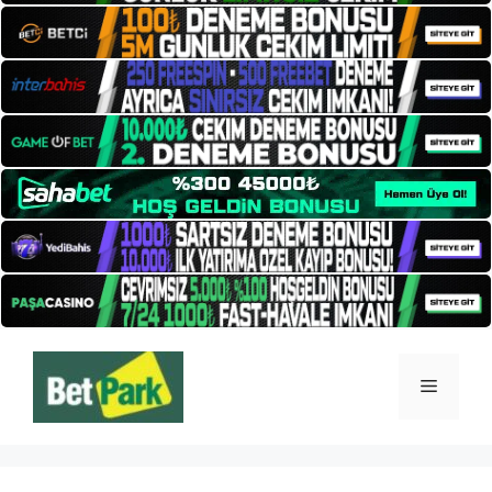
İçeriğe
atla
Menü