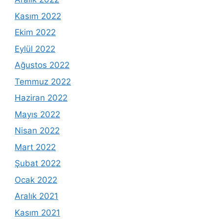
Kasım 2022
Ekim 2022
Eylül 2022
Ağustos 2022
Temmuz 2022
Haziran 2022
Mayıs 2022
Nisan 2022
Mart 2022
Şubat 2022
Ocak 2022
Aralık 2021
Kasım 2021