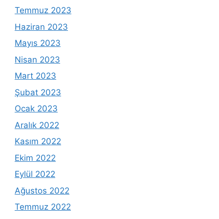
Temmuz 2023
Haziran 2023
Mayıs 2023
Nisan 2023
Mart 2023
Şubat 2023
Ocak 2023
Aralık 2022
Kasım 2022
Ekim 2022
Eylül 2022
Ağustos 2022
Temmuz 2022