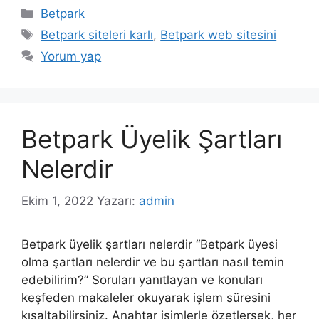
Kategoriler
Betpark
Etiketler
Betpark siteleri karlı
,
Betpark web sitesini
Yorum yap
Betpark Üyelik Şartları
Nelerdir
Ekim 1, 2022
Yazarı:
admin
Betpark üyelik şartları nelerdir “Betpark üyesi
olma şartları nelerdir ve bu şartları nasıl temin
edebilirim?” Soruları yanıtlayan ve konuları
keşfeden makaleler okuyarak işlem süresini
kısaltabilirsiniz. Anahtar isimlerle özetlersek, her