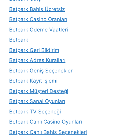
Betpark Bahis Ücretsiz
Betpark Casino Oranları
Betpark Ödeme Vaatleri
Betpark
Betpark Geri Bildirim
Betpark Adres Kuralları
Betpark Geniş Seçenekler
Betpark Kayıt İşlemi
Betpark Müşteri Desteği
Betpark Sanal Oyunları
Betpark TV Seçeneği
Betpark Canlı Casino Oyunları
Betpark Canlı Bahis Seçenekleri