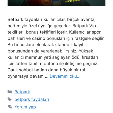
Betpark faydaları Kullanıcılar, birçok avantaj
nedeniyle özel üyeliğe geçerler. Betpark Vip
teklifleri, bonus teklifleri içerir. Kullanıcılar spor
bahisleri ve casino bonusları için rastgele seçilir.
Bu bonuslara ek olarak standart kayıt
bonusundan da yararlanabilirsiniz. Yüksek
kullanıcı memnuniyeti sağlayan ödül fırsatları
için lütfen tanıtım butonu ile iletişime geçiniz.
Canlı sohbet hatları daha büyük bir rol
oynamaya devam …
Devamını oku…
Kategoriler
Betpark
Etiketler
betpark faydaları
Yorum yap