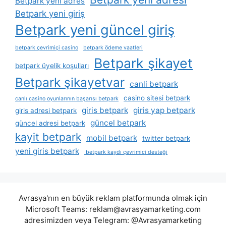
Betpark yeni adres
Betpark yeni giriş
Betpark yeni güncel giriş
betpark çevrimiçi casino
betpark ödeme vaatleri
Betpark şikayet
betpark üyelik koşulları
Betpark şikayetvar
canli betpark
casino sitesi betpark
canlı casino oyunlarının başarısı betpark
giris betpark
giris yap betpark
giris adresi betpark
güncel betpark
güncel adresi betpark
kayit betpark
mobil betpark
twitter betpark
yeni giris betpark
betpark kaydı çevrimiçi desteği
Avrasya'nın en büyük reklam platformunda olmak için
Microsoft Teams:
reklam@avrasyamarketing.com
adresimizden veya Telegram: @Avrasyamarketing