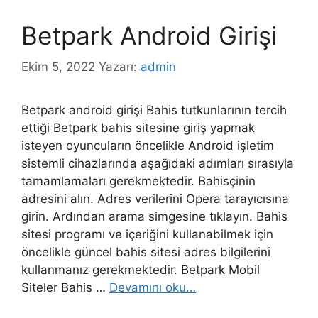
Betpark Android Girişi
Ekim 5, 2022
Yazarı:
admin
Betpark android girişi Bahis tutkunlarının tercih
ettiği Betpark bahis sitesine giriş yapmak
isteyen oyuncuların öncelikle Android işletim
sistemli cihazlarında aşağıdaki adımları sırasıyla
tamamlamaları gerekmektedir. Bahisçinin
adresini alın. Adres verilerini Opera tarayıcısına
girin. Ardından arama simgesine tıklayın. Bahis
sitesi programı ve içeriğini kullanabilmek için
öncelikle güncel bahis sitesi adres bilgilerini
kullanmanız gerekmektedir. Betpark Mobil
Siteler Bahis …
Devamını oku…