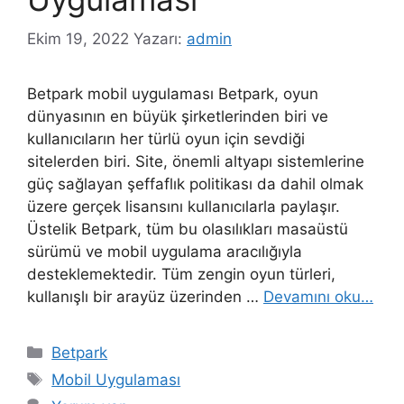
Ekim 19, 2022
Yazarı:
admin
Betpark mobil uygulaması Betpark, oyun
dünyasının en büyük şirketlerinden biri ve
kullanıcıların her türlü oyun için sevdiği
sitelerden biri. Site, önemli altyapı sistemlerine
güç sağlayan şeffaflık politikası da dahil olmak
üzere gerçek lisansını kullanıcılarla paylaşır.
Üstelik Betpark, tüm bu olasılıkları masaüstü
sürümü ve mobil uygulama aracılığıyla
desteklemektedir. Tüm zengin oyun türleri,
kullanışlı bir arayüz üzerinden …
Devamını oku…
Kategoriler
Betpark
Etiketler
Mobil Uygulaması