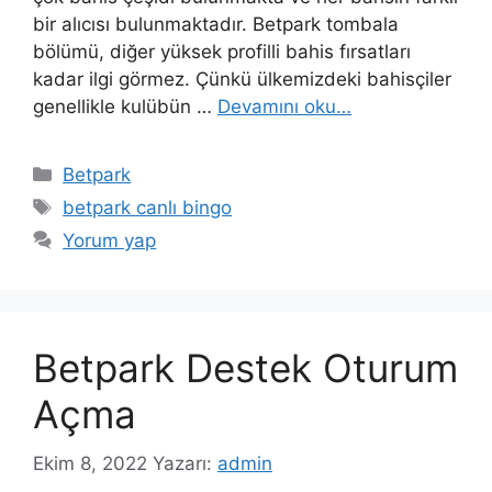
bir alıcısı bulunmaktadır. Betpark tombala
bölümü, diğer yüksek profilli bahis fırsatları
kadar ilgi görmez. Çünkü ülkemizdeki bahisçiler
genellikle kulübün …
Devamını oku…
Kategoriler
Betpark
Etiketler
betpark canlı bingo
Yorum yap
Betpark Destek Oturum
Açma
Ekim 8, 2022
Yazarı:
admin