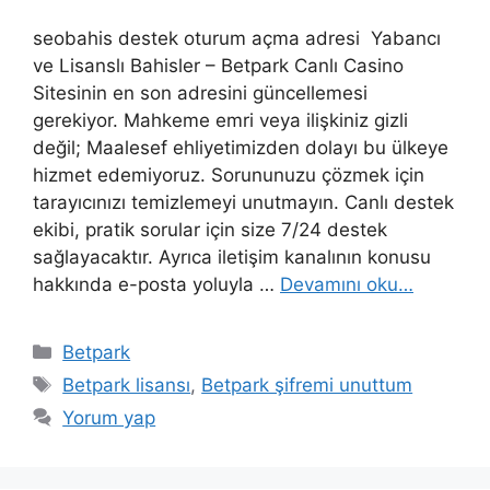
seobahis destek oturum açma adresi Yabancı
ve Lisanslı Bahisler – Betpark Canlı Casino
Sitesinin en son adresini güncellemesi
gerekiyor. Mahkeme emri veya ilişkiniz gizli
değil; Maalesef ehliyetimizden dolayı bu ülkeye
hizmet edemiyoruz. Sorununuzu çözmek için
tarayıcınızı temizlemeyi unutmayın. Canlı destek
ekibi, pratik sorular için size 7/24 destek
sağlayacaktır. Ayrıca iletişim kanalının konusu
hakkında e-posta yoluyla …
Devamını oku…
Kategoriler
Betpark
Etiketler
Betpark lisansı
,
Betpark şifremi unuttum
Yorum yap