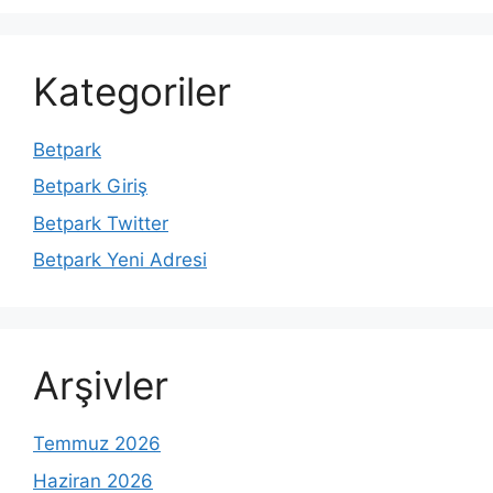
Kategoriler
Betpark
Betpark Giriş
Betpark Twitter
Betpark Yeni Adresi
Arşivler
Temmuz 2026
Haziran 2026