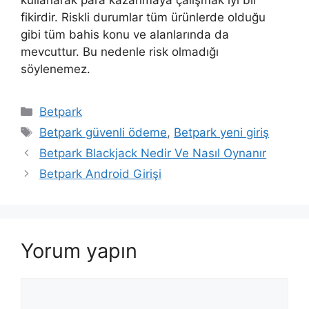
fikirdir. Riskli durumlar tüm ürünlerde olduğu
gibi tüm bahis konu ve alanlarında da
mevcuttur. Bu nedenle risk olmadığı
söylenemez.
Kategoriler
Betpark
Etiketler
Betpark güvenli ödeme
,
Betpark yeni giriş
Betpark Blackjack Nedir Ve Nasıl Oynanır
Betpark Android Girişi
Yorum yapın
Yorum