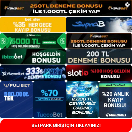
×
BETPARK GİRİŞ İÇİN TIKLAYINIZ!