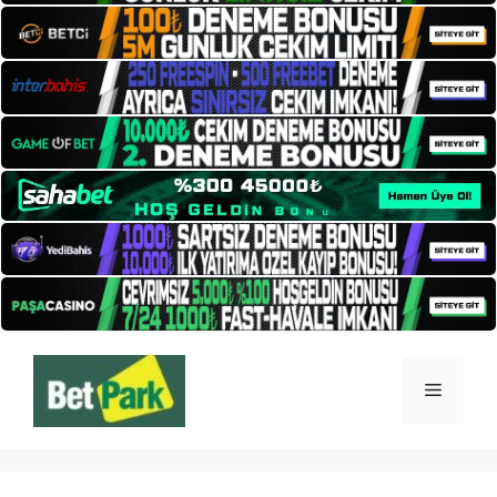
İçeriğe
atla
Menü