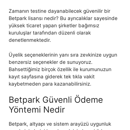
Zamanın testine dayanabilecek güvenilir bir
Betpark lisansı nedir? Bu ayrıcalıklar sayesinde
yüksek ticaret yapan şirketler bağımsız
kuruluşlar tarafından düzenli olarak
denetlenmektedir.
Üyelik seçeneklerinin yanı sıra zevkinize uygun
benzersiz seçenekler de sunuyoruz.
Bahsettiğimiz birçok özellik ile kurumunuzun
kayıt sayfasına giderek tek tıkla vakit
kaybetmeden para kazanabilirsiniz.
Betpark Güvenli Ödeme
Yöntemi Nedir
Betpark, altyapı ve sistem arayüzü uygunluk