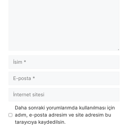
İsim
E-
posta
İnternet
sitesi
Daha sonraki yorumlarımda kullanılması için
adım, e-posta adresim ve site adresim bu
tarayıcıya kaydedilsin.