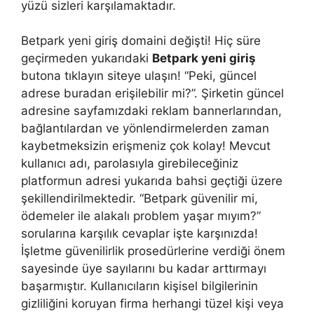
yüzü sizleri karşılamaktadır.
Betpark yeni giriş domaini değişti! Hiç süre
geçirmeden yukarıdaki
Betpark yeni giriş
butona tıklayın siteye ulaşın! “Peki, güncel
adrese buradan erişilebilir mi?”. Şirketin güncel
adresine sayfamızdaki reklam bannerlarından,
bağlantılardan ve yönlendirmelerden zaman
kaybetmeksizin erişmeniz çok kolay! Mevcut
kullanıcı adı, parolasıyla girebileceğiniz
platformun adresi yukarıda bahsi geçtiği üzere
şekillendirilmektedir. “Betpark güvenilir mi,
ödemeler ile alakalı problem yaşar mıyım?”
sorularına karşılık cevaplar işte karşınızda!
İşletme güvenilirlik prosedürlerine verdiği önem
sayesinde üye sayılarını bu kadar arttırmayı
başarmıştır. Kullanıcıların kişisel bilgilerinin
gizliliğini koruyan firma herhangi tüzel kişi veya