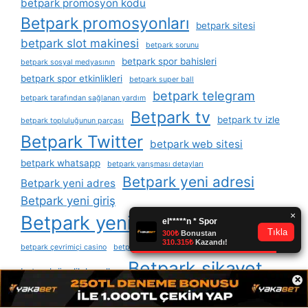
betpark promosyon kodu
Betpark promosyonları
betpark sitesi
betpark slot makinesi
betpark sorunu
betpark spor bahisleri
betpark sosyal medyasının
betpark spor etkinlikleri
betpark super ball
betpark telegram
betpark tarafından sağlanan yardım
Betpark tv
betpark tv izle
betpark topluluğunun parçası
Betpark Twitter
betpark web sitesi
betpark whatsapp
betpark yarışması detayları
Betpark yeni adresi
Betpark yeni adres
Betpark yeni giriş
Betpark yeni güncel giriş
betpark çevrimiçi casino
betpark ödeme vaatleri
Betpark şikayet
betpark üyelik koşulları
×
Betpark şikayetvar
canli betpark