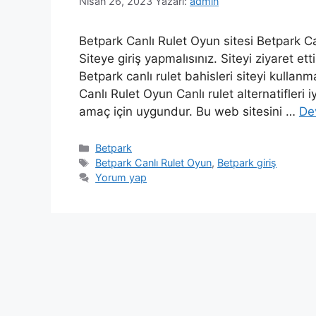
Nisan 26, 2023
Yazarı:
admin
Betpark Canlı Rulet Oyun sitesi Betpark Ca
Siteye giriş yapmalısınız. Siteyi ziyaret et
Betpark canlı rulet bahisleri siteyi kullanm
Canlı Rulet Oyun Canlı rulet alternatifleri i
amaç için uygundur. Bu web sitesini …
De
Kategoriler
Betpark
Etiketler
Betpark Canlı Rulet Oyun
,
Betpark giriş
Yorum yap