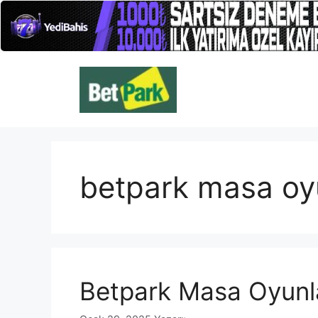
İçeriğe
atla
betpark masa oyu
Betpark Masa Oyunl