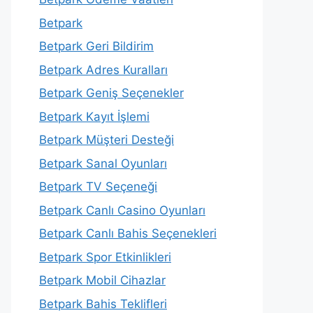
Betpark
Betpark Geri Bildirim
Betpark Adres Kuralları
Betpark Geniş Seçenekler
Betpark Kayıt İşlemi
Betpark Müşteri Desteği
Betpark Sanal Oyunları
Betpark TV Seçeneği
Betpark Canlı Casino Oyunları
Betpark Canlı Bahis Seçenekleri
Betpark Spor Etkinlikleri
Betpark Mobil Cihazlar
Betpark Bahis Teklifleri