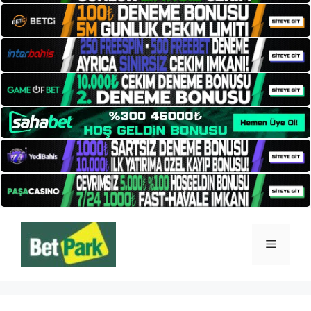
İçeriğe
atla
Menü