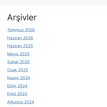
Arşivler
Temmuz 2026
Haziran 2026
Haziran 2025
Mayıs 2025
Şubat 2025
Ocak 2025
Kasım 2024
Ekim 2024
Eylül 2024
Ağustos 2024