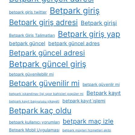
Betpark giriş
betpark giris twitter
Betpark giriş adresi
Betpark girişi
Betpark giriş yap
Betpark Giriş Talimatları
betpark güncel
betpark güncel adres
Betpark güncel adresi
Betpark güncel giriş
betpark güvenilebilir mi
Betpark güvenilir mi
betpark güvenlir mi
Betpark kayıt
betpark i̇skandinav ligi spor bahisleri popüler mi
betpark kayıt i̇şlemi
betpark kayıt başvurusu şikayeti
Betpark kaç oldu
betpark maç izle
betpark kullanıcı yorumları
Betpark Mobil Uygulaması
betpark müşteri hizmetleri ekibi