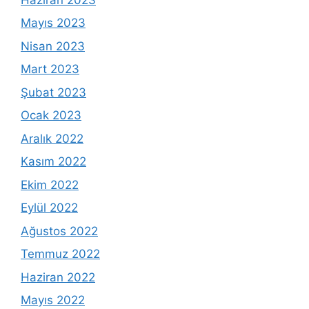
Mayıs 2023
Nisan 2023
Mart 2023
Şubat 2023
Ocak 2023
Aralık 2022
Kasım 2022
Ekim 2022
Eylül 2022
Ağustos 2022
Temmuz 2022
Haziran 2022
Mayıs 2022