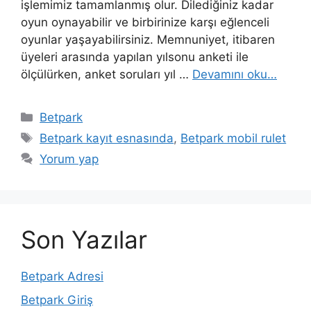
işlemimiz tamamlanmış olur. Dilediğiniz kadar
oyun oynayabilir ve birbirinize karşı eğlenceli
oyunlar yaşayabilirsiniz. Memnuniyet, itibaren
üyeleri arasında yapılan yılsonu anketi ile
ölçülürken, anket soruları yıl …
Devamını oku…
Kategoriler
Betpark
Etiketler
Betpark kayıt esnasında
,
Betpark mobil rulet
Yorum yap
Son Yazılar
Betpark Adresi
Betpark Giriş