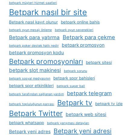
betpark müşteri hizmet saatleri
Betpark nasıl bir site
Betpark nasıl kayıt olunur
betpark online bahis
betpark oyun mesajı önleme
betpark oyun seçenekleri
Betpark para çekme
Betpark para yatırma
betpark promosyon
betpark poker destek hattı nedir
betpark promosyon kodu
Betpark promosyonları
betpark sitesi
betpark slot makinesi
betpark sorunu
betpark spor bahisleri
betpark sosyal medyasının
betpark spor etkinlikleri
betpark super ball
betpark telegram
betpark tarafından sağlanan yardım
Betpark tv
betpark tv izle
betpark topluluğunun parçası
Betpark Twitter
betpark web sitesi
betpark whatsapp
betpark yarışması detayları
Betpark yeni adresi
Betpark yeni adres