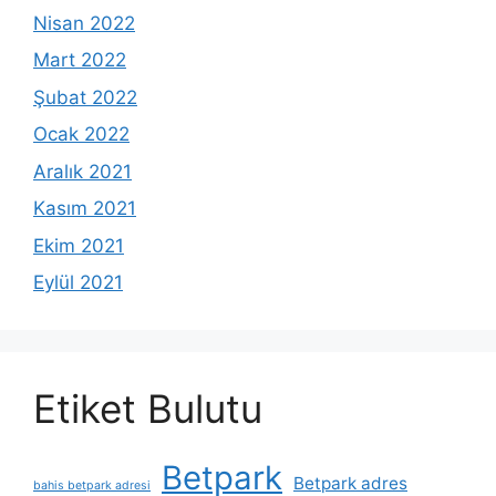
Nisan 2022
Mart 2022
Şubat 2022
Ocak 2022
Aralık 2021
Kasım 2021
Ekim 2021
Eylül 2021
Etiket Bulutu
Betpark
Betpark adres
bahis betpark adresi