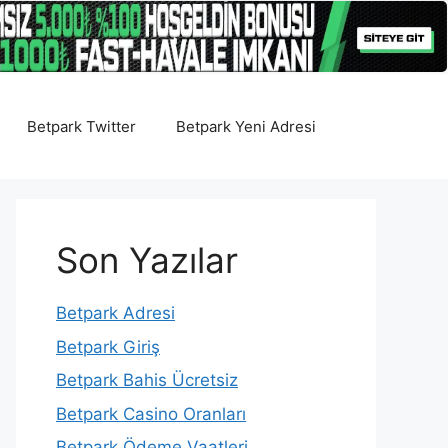
Betpark Twitter
Betpark Yeni Adresi
Son Yazılar
Betpark Adresi
Betpark Giriş
Betpark Bahis Ücretsiz
Betpark Casino Oranları
Betpark Ödeme Vaatleri