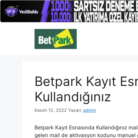
İçeriğe
atla
Betpark Kayıt Es
Kullandığınız
Kasım 12, 2022
Yazarı:
admin
Betpark Kayıt Esnasında Kullandığınız mail
gelen mail de aktivasyon kodunu manuel gir