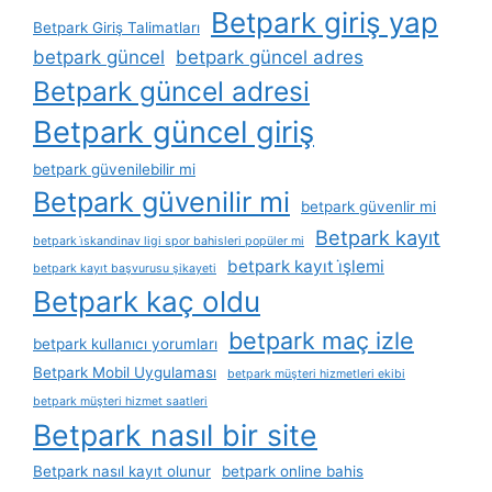
Betpark giriş yap
Betpark Giriş Talimatları
betpark güncel
betpark güncel adres
Betpark güncel adresi
Betpark güncel giriş
betpark güvenilebilir mi
Betpark güvenilir mi
betpark güvenlir mi
Betpark kayıt
betpark i̇skandinav ligi spor bahisleri popüler mi
betpark kayıt i̇şlemi
betpark kayıt başvurusu şikayeti
Betpark kaç oldu
betpark maç izle
betpark kullanıcı yorumları
Betpark Mobil Uygulaması
betpark müşteri hizmetleri ekibi
betpark müşteri hizmet saatleri
Betpark nasıl bir site
Betpark nasıl kayıt olunur
betpark online bahis