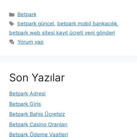
Kategoriler
Betpark
Etiketler
betpark güncel
,
betpark mobil bankacılık
,
betpark web sitesi kayıt ücreti yeni gönderi
Yorum yap
Son Yazılar
Betpark Adresi
Betpark Giriş
Betpark Bahis Ücretsiz
Betpark Casino Oranları
Betpark Ödeme Vaatleri