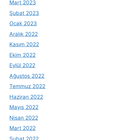
Mart 2023
Şubat 2023
Ocak 2023
Aralık 2022
Kasım 2022
Ekim 2022
Eylül 2022
Ağustos 2022
Temmuz 2022
Haziran 2022
Mayıs 2022
Nisan 2022
Mart 2022
Şubat 2022