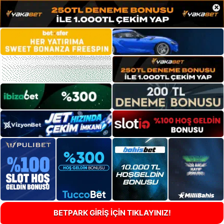
×
BETPARK GİRİŞ İÇİN TIKLAYINIZ!