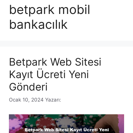
betpark mobil
bankacılık
Betpark Web Sitesi
Kayıt Ücreti Yeni
Gönderi
Ocak 10, 2024
Yazarı: