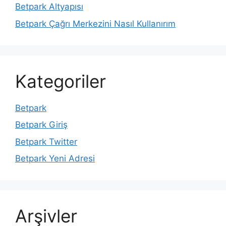
Betpark Altyapısı
Betpark Çağrı Merkezini Nasıl Kullanırım
Kategoriler
Betpark
Betpark Giriş
Betpark Twitter
Betpark Yeni Adresi
Arşivler