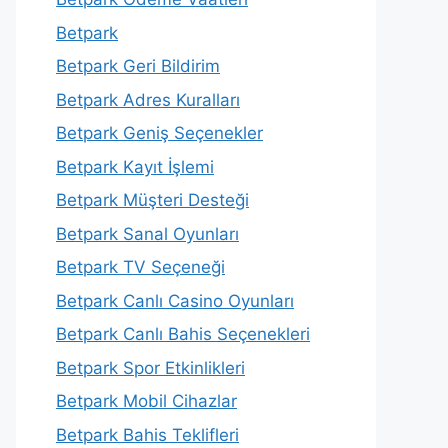
Betpark
Betpark Geri Bildirim
Betpark Adres Kuralları
Betpark Geniş Seçenekler
Betpark Kayıt İşlemi
Betpark Müşteri Desteği
Betpark Sanal Oyunları
Betpark TV Seçeneği
Betpark Canlı Casino Oyunları
Betpark Canlı Bahis Seçenekleri
Betpark Spor Etkinlikleri
Betpark Mobil Cihazlar
Betpark Bahis Teklifleri