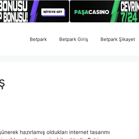
Betpark
Betpark Giriş
Betpark Şikayet
ş
ünerek hazırlamış oldukları internet tasarımı