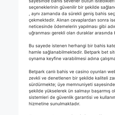
sayesinde bahis severler bütün istedikleri 
seçeneklerinin güvenilir bir şekilde sağla
, aynı zamanda da sürekli geniş bahis seçe
çekmektedir. Alınan cevaplardan sonra ise
neticesinde ödemelerin yapılması gibi adı
uğranması gerekli olan duraklar arasında
Bu sayede istenen herhangi bir bahis kate
hamle sağlanabilmektedir. Betpark bet sites
oynama keyfine varabilmesi adına çalışmala
Betpark canlı bahis ve casino oyunları web 
zevkli ve denetlenen bir şekilde kaliteli za
sürdürmekte; üye memnuniyeti sayesinde de
şekilde yükselerek ün salmayı başarmış olan 
sistemleri de güvenlik garantisi ve kullanım 
hizmetine sunulmaktadır.