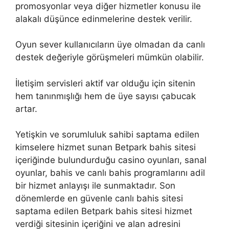
promosyonlar veya diğer hizmetler konusu ile
alakalı düşünce edinmelerine destek verilir.
Oyun sever kullanıcıların üye olmadan da canlı
destek değeriyle görüşmeleri mümkün olabilir.
İletişim servisleri aktif var olduğu için sitenin
hem tanınmışlığı hem de üye sayısı çabucak
artar.
Yetişkin ve sorumluluk sahibi saptama edilen
kimselere hizmet sunan Betpark bahis sitesi
içeriğinde bulundurduğu casino oyunları, sanal
oyunlar, bahis ve canlı bahis programlarını adil
bir hizmet anlayışı ile sunmaktadır. Son
dönemlerde en güvenle canlı bahis sitesi
saptama edilen Betpark bahis sitesi hizmet
verdiği sitesinin içeriğini ve alan adresini