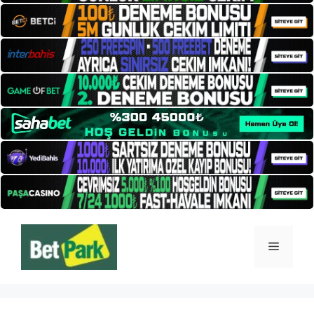
İçeriğe
atla
Menü