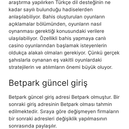
araştırma yapılırken Türkçe dil desteğinin ne
kadar sayılı bulunduğu hadiselerden
anlaşılabiliyor. Bahis oluşturulan oyunların
açıklamalar bölümünden, oyunların nasıl
oynanması gerektiği konusundaki verilere
ulaşılabiliyor. Özellikli bahis yapmaya canlı
casino oyunlarından başlamak isteyenlerin
oldukça alakalı olmaları gerekiyor. Çünkü gerçek
şahıslarla oynanan eş vakitli oyunlardaki
stratejilerin ve atılımların önemi büyük oluyor.
Betpark güncel giriş
Betpark güncel giriş adresi Betpark olmuştur. Bir
sonraki giriş adresinin Betpark olması tahmin
edilmektedir. Sıraya göre değişmeyen firmaların
bir sonraki adresleri değişiklik yapılmasının
sonrasında paylaşılır.