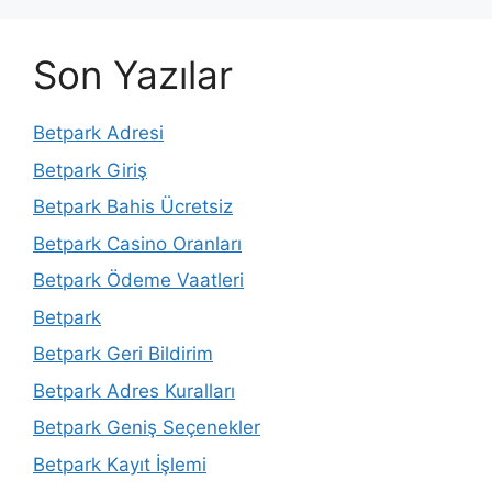
Son Yazılar
Betpark Adresi
Betpark Giriş
Betpark Bahis Ücretsiz
Betpark Casino Oranları
Betpark Ödeme Vaatleri
Betpark
Betpark Geri Bildirim
Betpark Adres Kuralları
Betpark Geniş Seçenekler
Betpark Kayıt İşlemi