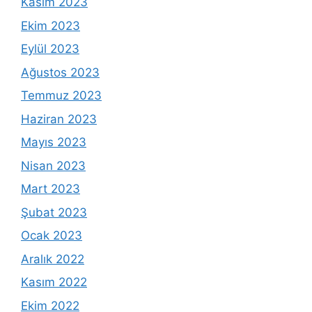
Kasım 2023
Ekim 2023
Eylül 2023
Ağustos 2023
Temmuz 2023
Haziran 2023
Mayıs 2023
Nisan 2023
Mart 2023
Şubat 2023
Ocak 2023
Aralık 2022
Kasım 2022
Ekim 2022