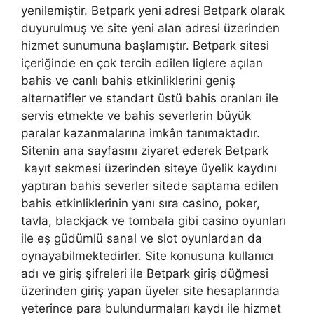
yenilemiştir. Betpark yeni adresi Betpark olarak
duyurulmuş ve site yeni alan adresi üzerinden
hizmet sunumuna başlamıştır. Betpark sitesi
içeriğinde en çok tercih edilen liglere açılan
bahis ve canlı bahis etkinliklerini geniş
alternatifler ve standart üstü bahis oranları ile
servis etmekte ve bahis severlerin büyük
paralar kazanmalarına imkân tanımaktadır.
Sitenin ana sayfasını ziyaret ederek Betpark
kayıt sekmesi üzerinden siteye üyelik kaydını
yaptıran bahis severler sitede saptama edilen
bahis etkinliklerinin yanı sıra casino, poker,
tavla, blackjack ve tombala gibi casino oyunları
ile eş güdümlü sanal ve slot oyunlardan da
oynayabilmektedirler. Site konusuna kullanıcı
adı ve giriş şifreleri ile Betpark giriş düğmesi
üzerinden giriş yapan üyeler site hesaplarında
yeterince para bulundurmaları kaydı ile hizmet