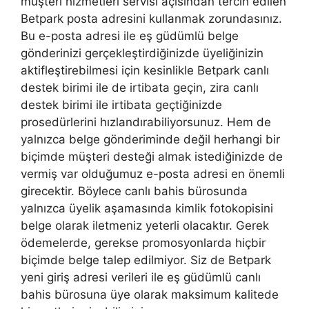
müşteri hizmetleri servisi açısından tercih edilen
Betpark posta adresini kullanmak zorundasınız.
Bu e-posta adresi ile eş güdümlü belge
gönderinizi gerçekleştirdiğinizde üyeliğinizin
aktifleştirebilmesi için kesinlikle Betpark canlı
destek birimi ile de irtibata geçin, zira canlı
destek birimi ile irtibata geçtiğinizde
prosedürlerini hızlandırabiliyorsunuz. Hem de
yalnızca belge gönderiminde değil herhangi bir
biçimde müşteri desteği almak istediğinizde de
vermiş var olduğumuz e-posta adresi en önemli
girecektir. Böylece canlı bahis bürosunda
yalnızca üyelik aşamasında kimlik fotokopisini
belge olarak iletmeniz yeterli olacaktır. Gerek
ödemelerde, gerekse promosyonlarda hiçbir
biçimde belge talep edilmiyor. Siz de Betpark
yeni giriş adresi verileri ile eş güdümlü canlı
bahis bürosuna üye olarak maksimum kalitede