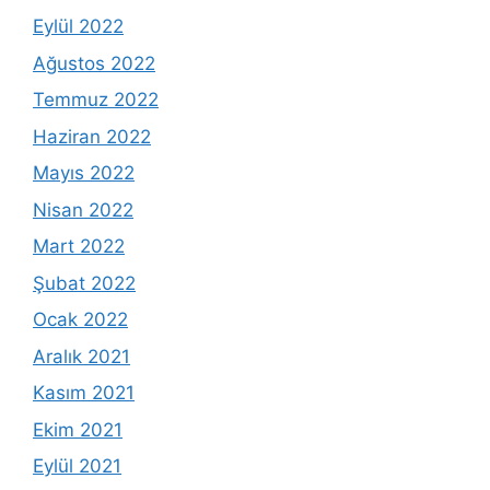
Eylül 2022
Ağustos 2022
Temmuz 2022
Haziran 2022
Mayıs 2022
Nisan 2022
Mart 2022
Şubat 2022
Ocak 2022
Aralık 2021
Kasım 2021
Ekim 2021
Eylül 2021