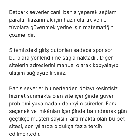
Betpark severler canlı bahis yaparak sağlam
paralar kazanmak için hazır olarak verilen
tüyolara güvenmek yerine işin matematiğini
çözmelidir.
Sitemizdeki giriş butonları sadece sponsor
bürolara yönlendirme sağlamaktadır. Diğer
sitelerin adreslerini manuel olarak kopyalayıp
ulaşım sağlayabilirsiniz.
Bahis severler bu nedenden dolayı kesintisiz
hizmet sunmakta olan site içeriğinde güven
problemi yaşamadan deneyim sürerler. Farklı
seçenek ve imkânları içeriğinde barındırarak gün
geçtikçe müşteri sayısını artırmakta olan bu bet
sitesi, son yıllarda oldukça fazla tercih
edilmektedir.