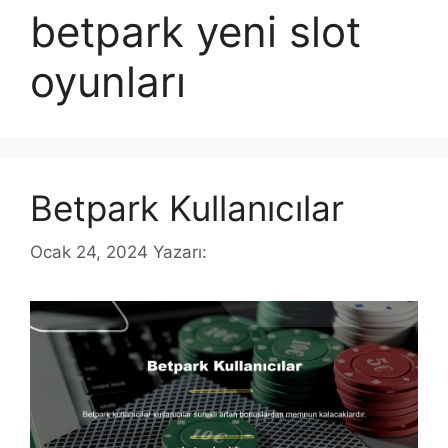
betpark yeni slot
oyunları
Betpark Kullanıcılar
Ocak 24, 2024
Yazarı: