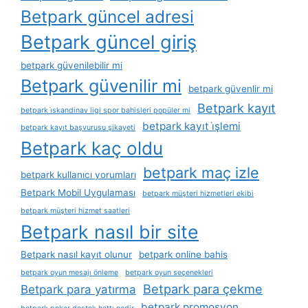
Betpark güncel adresi
Betpark güncel giriş
betpark güvenilebilir mi
Betpark güvenilir mi
betpark güvenlir mi
Betpark kayıt
betpark i̇skandinav ligi spor bahisleri popüler mi
betpark kayıt i̇şlemi
betpark kayıt başvurusu şikayeti
Betpark kaç oldu
betpark maç izle
betpark kullanıcı yorumları
Betpark Mobil Uygulaması
betpark müşteri hizmetleri ekibi
betpark müşteri hizmet saatleri
Betpark nasıl bir site
Betpark nasıl kayıt olunur
betpark online bahis
betpark oyun mesajı önleme
betpark oyun seçenekleri
Betpark para çekme
Betpark para yatırma
betpark promosyon