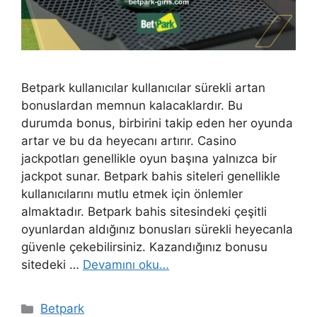
Betpark kullanıcılar kullanıcılar sürekli artan
bonuslardan memnun kalacaklardır. Bu
durumda bonus, birbirini takip eden her oyunda
artar ve bu da heyecanı artırır. Casino
jackpotları genellikle oyun başına yalnızca bir
jackpot sunar. Betpark bahis siteleri genellikle
kullanıcılarını mutlu etmek için önlemler
almaktadır. Betpark bahis sitesindeki çeşitli
oyunlardan aldığınız bonusları sürekli heyecanla
güvenle çekebilirsiniz. Kazandığınız bonusu
sitedeki …
Devamını oku…
Kategoriler
Betpark