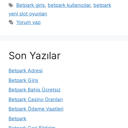
Etiketler
Betpark giriş
,
betpark kullanıcılar
,
betpark
yeni slot oyunları
Yorum yap
Son Yazılar
Betpark Adresi
Betpark Giriş
Betpark Bahis Ücretsiz
Betpark Casino Oranları
Betpark Ödeme Vaatleri
Betpark