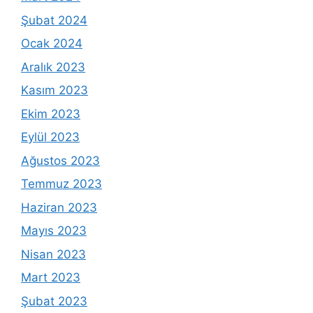
Şubat 2024
Ocak 2024
Aralık 2023
Kasım 2023
Ekim 2023
Eylül 2023
Ağustos 2023
Temmuz 2023
Haziran 2023
Mayıs 2023
Nisan 2023
Mart 2023
Şubat 2023