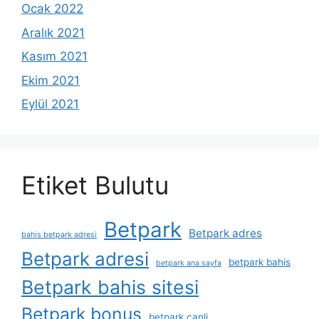
Ocak 2022
Aralık 2021
Kasım 2021
Ekim 2021
Eylül 2021
Etiket Bulutu
Betpark
Betpark adres
bahis betpark adresi
Betpark adresi
betpark bahis
betpark ana sayfa
Betpark bahis sitesi
Betpark bonus
betpark canli