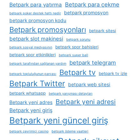
Betpark para çekme
Betpark para yatırma
betpark promosyon
betpark poker destek hattı nedir
betpark promosyon kodu
Betpark promosyonları
betpark sitesi
betpark slot makinesi
betpark sorunu
betpark spor bahisleri
betpark sosyal medyasının
betpark spor etkinlikleri
betpark super ball
betpark telegram
betpark tarafından sağlanan yardım
Betpark tv
betpark tv izle
betpark topluluğunun parçası
Betpark Twitter
betpark web sitesi
betpark whatsapp
betpark yarışması detayları
Betpark yeni adresi
Betpark yeni adres
Betpark yeni giriş
Betpark yeni güncel giriş
betpark çevrimiçi casino
betpark ödeme vaatleri