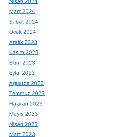
Nisan 2024
Mart 2024
Şubat 2024
Ocak 2024
Aralık 2023
Kasım 2023
Ekim 2023
Eylül 2023
Ağustos 2023
Temmuz 2023
Haziran 2023
Mayıs 2023
Nisan 2023
Mart 2023