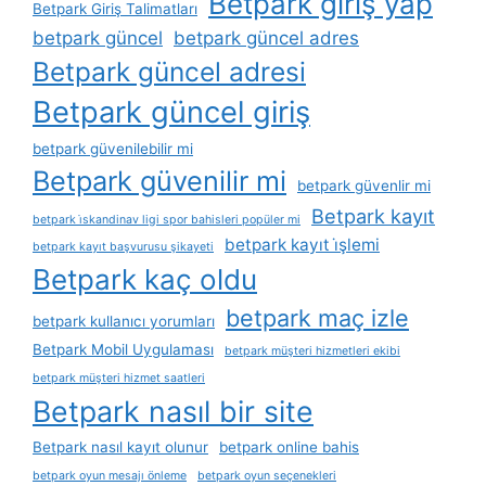
Betpark giriş yap
Betpark Giriş Talimatları
betpark güncel
betpark güncel adres
Betpark güncel adresi
Betpark güncel giriş
betpark güvenilebilir mi
Betpark güvenilir mi
betpark güvenlir mi
Betpark kayıt
betpark i̇skandinav ligi spor bahisleri popüler mi
betpark kayıt i̇şlemi
betpark kayıt başvurusu şikayeti
Betpark kaç oldu
betpark maç izle
betpark kullanıcı yorumları
Betpark Mobil Uygulaması
betpark müşteri hizmetleri ekibi
betpark müşteri hizmet saatleri
Betpark nasıl bir site
Betpark nasıl kayıt olunur
betpark online bahis
betpark oyun mesajı önleme
betpark oyun seçenekleri