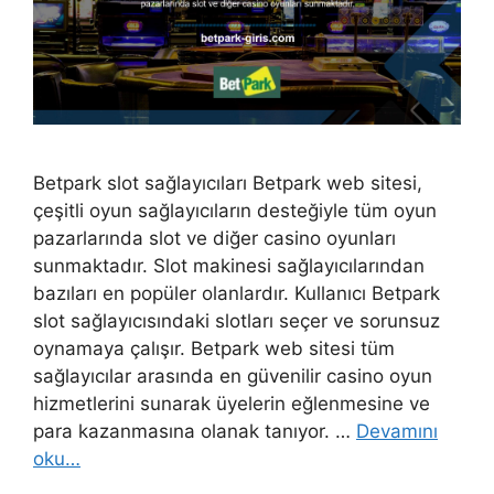
Betpark slot sağlayıcıları Betpark web sitesi,
çeşitli oyun sağlayıcıların desteğiyle tüm oyun
pazarlarında slot ve diğer casino oyunları
sunmaktadır. Slot makinesi sağlayıcılarından
bazıları en popüler olanlardır. Kullanıcı Betpark
slot sağlayıcısındaki slotları seçer ve sorunsuz
oynamaya çalışır. Betpark web sitesi tüm
sağlayıcılar arasında en güvenilir casino oyun
hizmetlerini sunarak üyelerin eğlenmesine ve
para kazanmasına olanak tanıyor. …
Devamını
oku…