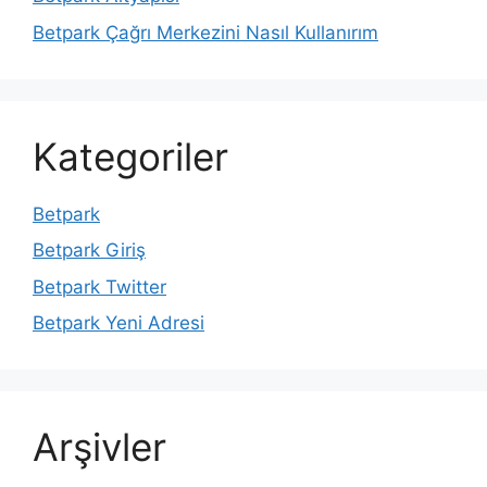
Betpark Çağrı Merkezini Nasıl Kullanırım
Kategoriler
Betpark
Betpark Giriş
Betpark Twitter
Betpark Yeni Adresi
Arşivler