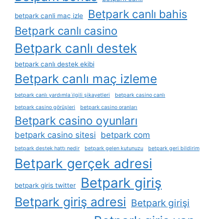
Betpark canlı bahis
betpark canli maç izle
Betpark canlı casino
Betpark canlı destek
betpark canlı destek ekibi
Betpark canlı maç izleme
betpark canlı yardımla i̇lgili şikayetleri
betpark casino canlı
betpark casino görüşleri
betpark casino oranları
Betpark casino oyunları
betpark casino sitesi
betpark com
betpark destek hattı nedir
betpark gelen kutunuzu
betpark geri bildirim
Betpark gerçek adresi
Betpark giriş
betpark giris twitter
Betpark giriş adresi
Betpark girişi