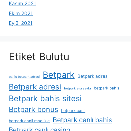
Kasım 2021
Ekim 2021
Eylül 2021
Etiket Bulutu
Betpark
Betpark adres
bahis betpark adresi
Betpark adresi
betpark bahis
betpark ana sayfa
Betpark bahis sitesi
Betpark bonus
betpark canli
Betpark canlı bahis
betpark canli maç izle
Betpark canlı casino