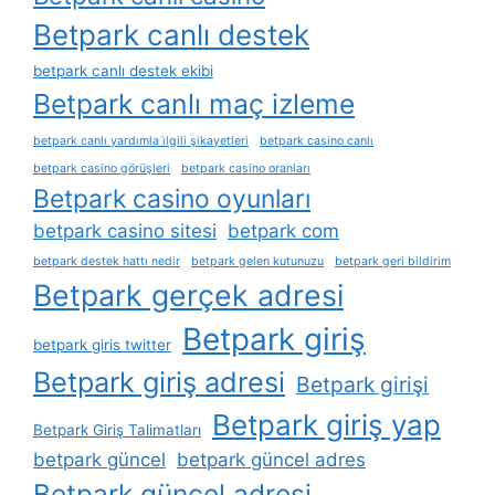
Betpark canlı destek
betpark canlı destek ekibi
Betpark canlı maç izleme
betpark canlı yardımla i̇lgili şikayetleri
betpark casino canlı
betpark casino görüşleri
betpark casino oranları
Betpark casino oyunları
betpark casino sitesi
betpark com
betpark destek hattı nedir
betpark gelen kutunuzu
betpark geri bildirim
Betpark gerçek adresi
Betpark giriş
betpark giris twitter
Betpark giriş adresi
Betpark girişi
Betpark giriş yap
Betpark Giriş Talimatları
betpark güncel
betpark güncel adres
Betpark güncel adresi