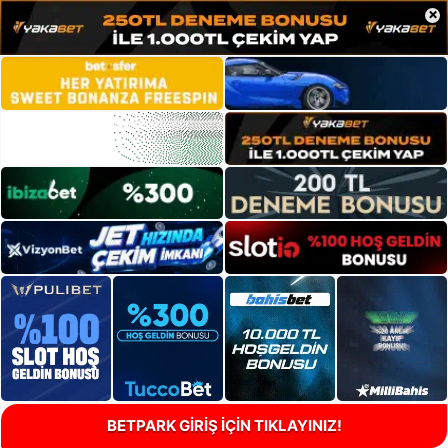
×
BETPARK GİRİŞ İÇİN TIKLAYINIZ!