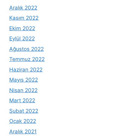
Aralık 2022
Kasım 2022
Ekim 2022
Eylül 2022
Ağustos 2022
Temmuz 2022
Haziran 2022
Mayıs 2022
Nisan 2022
Mart 2022
Şubat 2022
Ocak 2022
Aralık 2021