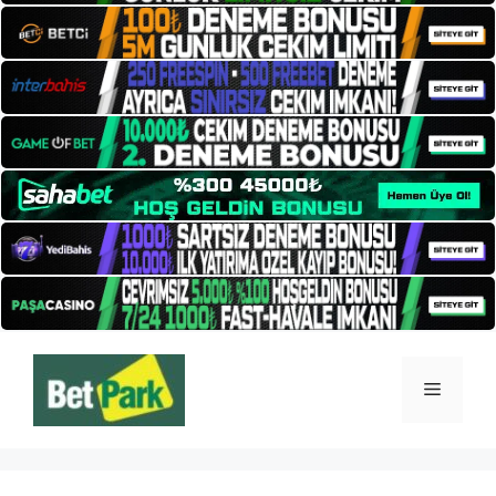
İçeriğe
atla
Menü