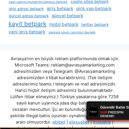
casino sitesi betpark
canlı casino oyunlarının başarısı betpark
giris betpark
giris yap betpark
giris adresi betpark
güncel betpark
güncel adresi betpark
kayit betpark
mobil betpark
twitter betpark
yeni giris betpark
betpark kaydı çevrimiçi desteği
Avrasya'nın en büyük reklam platformunda olmak için
Microsoft Teams:
reklam@avrasyamarketing.com
adresimizden veya Telegram: @Avrasyamarketing
adresimizden irtibat kurabilirsiniz. (Tek iletişim
adreslerimiz teams / telegram ve mail adresimizdir.
Harici hiçbir iletişim adresimiz bulunmamaktadır.
Lütfen itibar etmeyiniz.) Türkiye yasalarına göre 7258
sayılı kanun uyarınca yasa dışı bahis oynamanın
cezaları mevcuttur. Şu an bulunduğunuz site hiç bir
şekilde illegal bahis oyunları oynatmıyor ve oynamaya
aracı olmuyordur.
ebibet
|
elexusbet
|
triobahis
|
elexbetgirisyap
|
renderbet
|
mottobet
|
rotabet
|