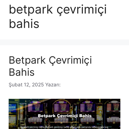
betpark çevrimiçi
bahis
Betpark Çevrimiçi
Bahis
Şubat 12, 2025
Yazarı: