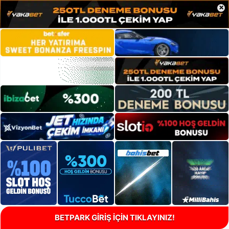
×
BETPARK GİRİŞ İÇİN TIKLAYINIZ!