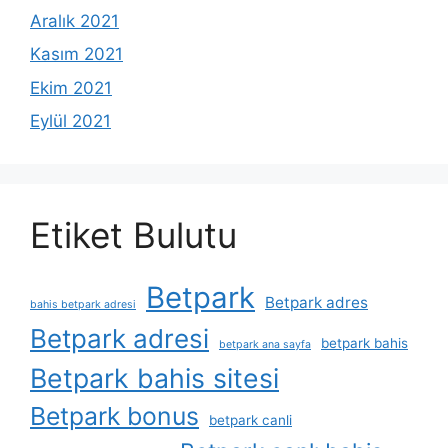
Aralık 2021
Kasım 2021
Ekim 2021
Eylül 2021
Etiket Bulutu
Betpark
Betpark adres
bahis betpark adresi
Betpark adresi
betpark bahis
betpark ana sayfa
Betpark bahis sitesi
Betpark bonus
betpark canli