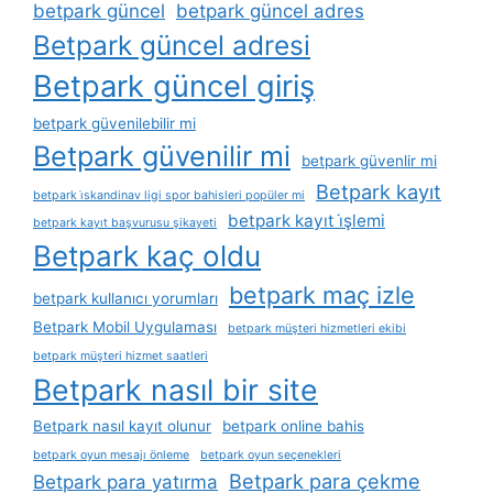
betpark güncel
betpark güncel adres
Betpark güncel adresi
Betpark güncel giriş
betpark güvenilebilir mi
Betpark güvenilir mi
betpark güvenlir mi
Betpark kayıt
betpark i̇skandinav ligi spor bahisleri popüler mi
betpark kayıt i̇şlemi
betpark kayıt başvurusu şikayeti
Betpark kaç oldu
betpark maç izle
betpark kullanıcı yorumları
Betpark Mobil Uygulaması
betpark müşteri hizmetleri ekibi
betpark müşteri hizmet saatleri
Betpark nasıl bir site
Betpark nasıl kayıt olunur
betpark online bahis
betpark oyun mesajı önleme
betpark oyun seçenekleri
Betpark para çekme
Betpark para yatırma