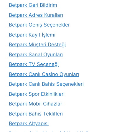
Betpark Geri Bildirim
Betpark Adres Kuralları
Betpark Geniş Seçenekler
Betpark Kayıt İşlemi
Betpark Müşteri Desteği
Betpark Sanal Oyunları
Betpark TV Seçeneği
Betpark Canlı Casino Oyunları
Betpark Canlı Bahis Seçenekleri
Betpark Spor Etkinlikleri
Betpark Mobil Cihazlar
Betpark Bahis Teklifleri
Betpark Altyapısı