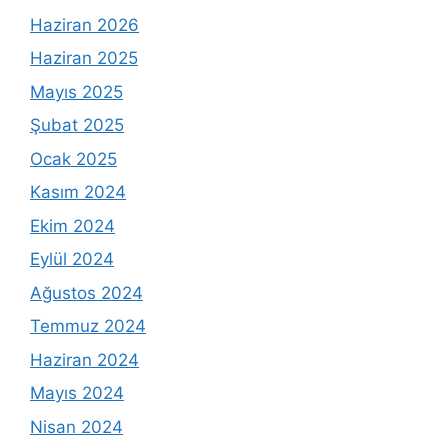
Haziran 2026
Haziran 2025
Mayıs 2025
Şubat 2025
Ocak 2025
Kasım 2024
Ekim 2024
Eylül 2024
Ağustos 2024
Temmuz 2024
Haziran 2024
Mayıs 2024
Nisan 2024