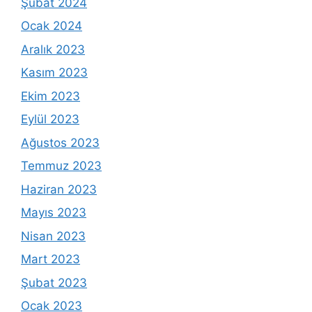
Şubat 2024
Ocak 2024
Aralık 2023
Kasım 2023
Ekim 2023
Eylül 2023
Ağustos 2023
Temmuz 2023
Haziran 2023
Mayıs 2023
Nisan 2023
Mart 2023
Şubat 2023
Ocak 2023