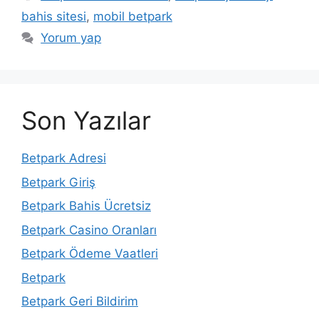
bahis sitesi
,
mobil betpark
Yorum yap
Son Yazılar
Betpark Adresi
Betpark Giriş
Betpark Bahis Ücretsiz
Betpark Casino Oranları
Betpark Ödeme Vaatleri
Betpark
Betpark Geri Bildirim