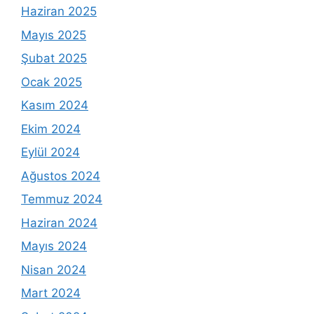
Haziran 2025
Mayıs 2025
Şubat 2025
Ocak 2025
Kasım 2024
Ekim 2024
Eylül 2024
Ağustos 2024
Temmuz 2024
Haziran 2024
Mayıs 2024
Nisan 2024
Mart 2024