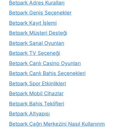
Betpark Adres Kuralları
Betpark Geniş Seçenekler
Betpark Kayıt İşlemi
Betpark Müşteri Desteği
Betpark Sanal Oyunları
Betpark TV Seçeneği
Betpark Canlı Casino Oyunları
Betpark Canlı Bahis Seçenekleri
Betpark Spor Etkinlikleri
Betpark Mobil Cihazlar
Betpark Bahis Teklifleri
Betpark Altyapısı
Betpark Çağrı Merkezini Nasıl Kullanırım