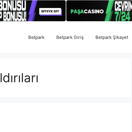
Betpark
Betpark Giriş
Betpark Şikayet
dırıları