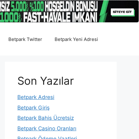
Betpark Twitter
Betpark Yeni Adresi
Son Yazılar
Betpark Adresi
Betpark Giriş
Betpark Bahis Ücretsiz
Betpark Casino Oranları
Betpark Ödeme Vaatleri