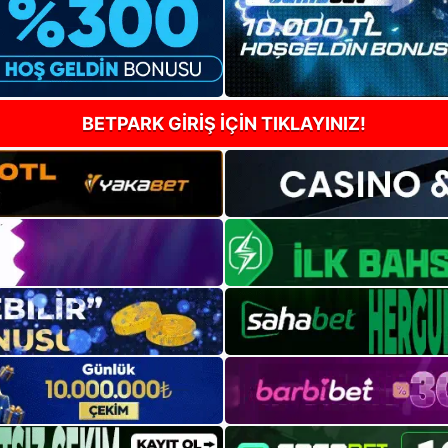
BETPARK GİRİŞ İÇİN TIKLAYINIZ!