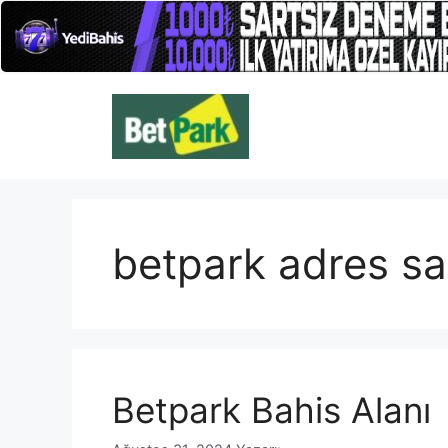
İçeriğe
atla
betpark adres sal
Betpark Bahis Alanı