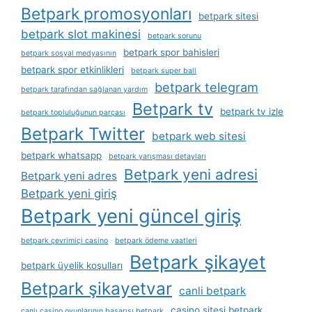
Betpark promosyonları
betpark sitesi
betpark slot makinesi
betpark sorunu
betpark spor bahisleri
betpark sosyal medyasının
betpark spor etkinlikleri
betpark super ball
betpark telegram
betpark tarafından sağlanan yardım
Betpark tv
betpark tv izle
betpark topluluğunun parçası
Betpark Twitter
betpark web sitesi
betpark whatsapp
betpark yarışması detayları
Betpark yeni adresi
Betpark yeni adres
Betpark yeni giriş
Betpark yeni güncel giriş
betpark çevrimiçi casino
betpark ödeme vaatleri
Betpark şikayet
betpark üyelik koşulları
Betpark şikayetvar
canli betpark
casino sitesi betpark
canlı casino oyunlarının başarısı betpark