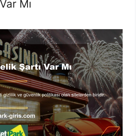
 Var Mı