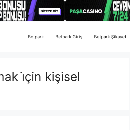
Betpark
Betpark Giriş
Betpark Şikayet
k i̇çin kişisel