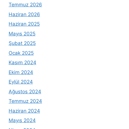
Temmuz 2026
Haziran 2026
Haziran 2025
Mayıs 2025
Şubat 2025
Ocak 2025
Kasım 2024
Ekim 2024
Eylül 2024
Ağustos 2024
Temmuz 2024
Haziran 2024
Mayıs 2024