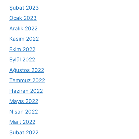
Şubat 2023
Ocak 2023
Aralık 2022
Kasım 2022
Ekim 2022
Eylül 2022
Ağustos 2022
Temmuz 2022
Haziran 2022
Mayıs 2022
Nisan 2022
Mart 2022
Şubat 2022