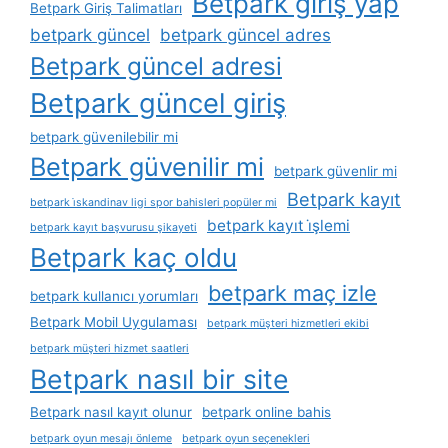
Betpark giriş yap
Betpark Giriş Talimatları
betpark güncel
betpark güncel adres
Betpark güncel adresi
Betpark güncel giriş
betpark güvenilebilir mi
Betpark güvenilir mi
betpark güvenlir mi
Betpark kayıt
betpark i̇skandinav ligi spor bahisleri popüler mi
betpark kayıt i̇şlemi
betpark kayıt başvurusu şikayeti
Betpark kaç oldu
betpark maç izle
betpark kullanıcı yorumları
Betpark Mobil Uygulaması
betpark müşteri hizmetleri ekibi
betpark müşteri hizmet saatleri
Betpark nasıl bir site
Betpark nasıl kayıt olunur
betpark online bahis
betpark oyun mesajı önleme
betpark oyun seçenekleri