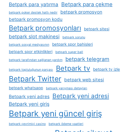
Betpark para çekme
Betpark para yatırma
betpark promosyon
betpark poker destek hattı nedir
betpark promosyon kodu
Betpark promosyonları
betpark sitesi
betpark slot makinesi
betpark sorunu
betpark spor bahisleri
betpark sosyal medyasının
betpark spor etkinlikleri
betpark super ball
betpark telegram
betpark tarafından sağlanan yardım
Betpark tv
betpark tv izle
betpark topluluğunun parçası
Betpark Twitter
betpark web sitesi
betpark whatsapp
betpark yarışması detayları
Betpark yeni adresi
Betpark yeni adres
Betpark yeni giriş
Betpark yeni güncel giriş
betpark çevrimiçi casino
betpark ödeme vaatleri