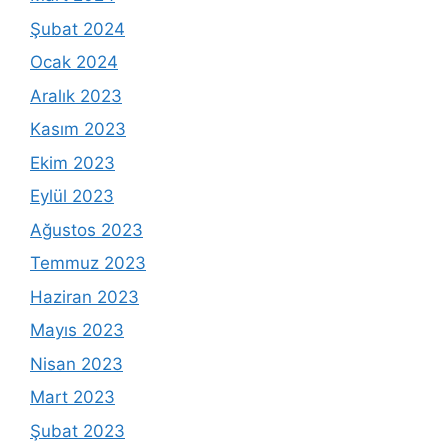
Şubat 2024
Ocak 2024
Aralık 2023
Kasım 2023
Ekim 2023
Eylül 2023
Ağustos 2023
Temmuz 2023
Haziran 2023
Mayıs 2023
Nisan 2023
Mart 2023
Şubat 2023