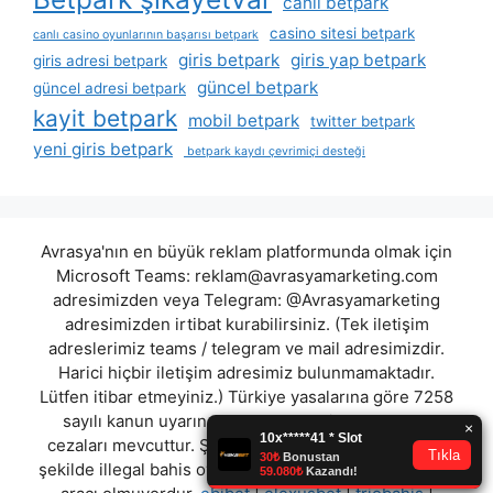
canli betpark
casino sitesi betpark
canlı casino oyunlarının başarısı betpark
giris betpark
giris yap betpark
giris adresi betpark
güncel betpark
güncel adresi betpark
kayit betpark
mobil betpark
twitter betpark
yeni giris betpark
betpark kaydı çevrimiçi desteği
Avrasya'nın en büyük reklam platformunda olmak için
Microsoft Teams:
reklam@avrasyamarketing.com
adresimizden veya Telegram: @Avrasyamarketing
adresimizden irtibat kurabilirsiniz. (Tek iletişim
adreslerimiz teams / telegram ve mail adresimizdir.
Harici hiçbir iletişim adresimiz bulunmamaktadır.
Lütfen itibar etmeyiniz.) Türkiye yasalarına göre 7258
sayılı kanun uyarınca yasa dışı bahis oynamanın
cezaları mevcuttur. Şu an bulunduğunuz site hiç bir
şekilde illegal bahis oyunları oynatmıyor ve oynamaya