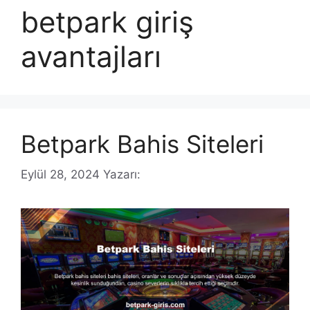
betpark giriş
avantajları
Betpark Bahis Siteleri
Eylül 28, 2024
Yazarı: