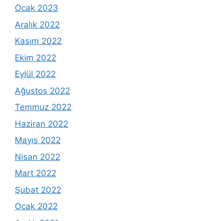
Ocak 2023
Aralık 2022
Kasım 2022
Ekim 2022
Eylül 2022
Ağustos 2022
Temmuz 2022
Haziran 2022
Mayıs 2022
Nisan 2022
Mart 2022
Şubat 2022
Ocak 2022