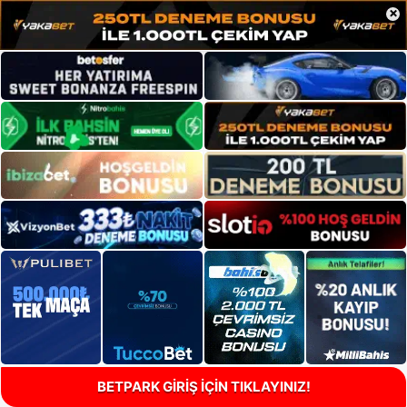
×
BETPARK GİRİŞ İÇİN TIKLAYINIZ!