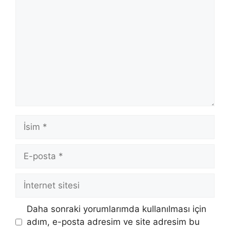
İsim
E-
posta
İnternet
sitesi
Daha sonraki yorumlarımda kullanılması için
adım, e-posta adresim ve site adresim bu