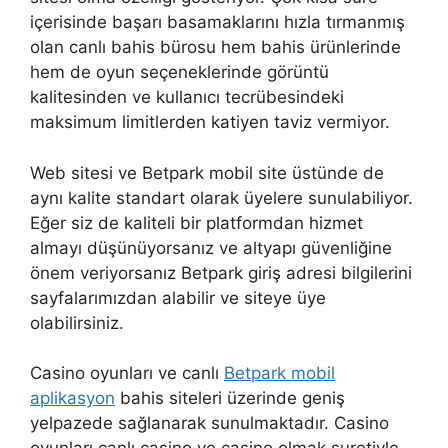
içerisinde başarı basamaklarını hızla tırmanmış
olan canlı bahis bürosu hem bahis ürünlerinde
hem de oyun seçeneklerinde görüntü
kalitesinden ve kullanıcı tecrübesindeki
maksimum limitlerden katiyen taviz vermiyor.
Web sitesi ve Betpark mobil site üstünde de
aynı kalite standart olarak üyelere sunulabiliyor.
Eğer siz de kaliteli bir platformdan hizmet
almayı düşünüyorsanız ve altyapı güvenliğine
önem veriyorsanız Betpark giriş adresi bilgilerini
sayfalarımızdan alabilir ve siteye üye
olabilirsiniz.
Casino oyunları ve canlı
Betpark mobil
aplikasyon
bahis siteleri üzerinde geniş
yelpazede sağlanarak sunulmaktadır. Casino