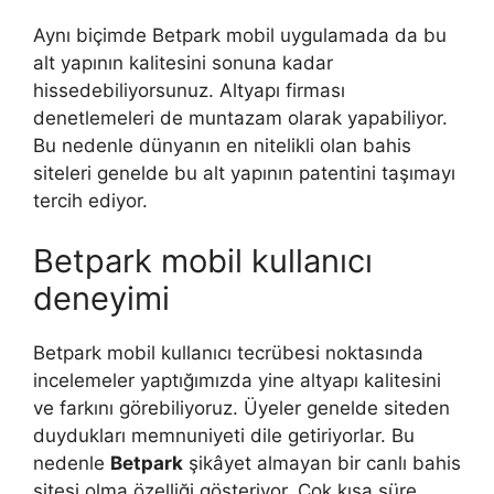
Aynı biçimde Betpark mobil uygulamada da bu
alt yapının kalitesini sonuna kadar
hissedebiliyorsunuz. Altyapı firması
denetlemeleri de muntazam olarak yapabiliyor.
Bu nedenle dünyanın en nitelikli olan bahis
siteleri genelde bu alt yapının patentini taşımayı
tercih ediyor.
Betpark mobil kullanıcı
deneyimi
Betpark mobil kullanıcı tecrübesi noktasında
incelemeler yaptığımızda yine altyapı kalitesini
ve farkını görebiliyoruz. Üyeler genelde siteden
duydukları memnuniyeti dile getiriyorlar. Bu
nedenle
Betpark
şikâyet almayan bir canlı bahis
sitesi olma özelliği gösteriyor. Çok kısa süre