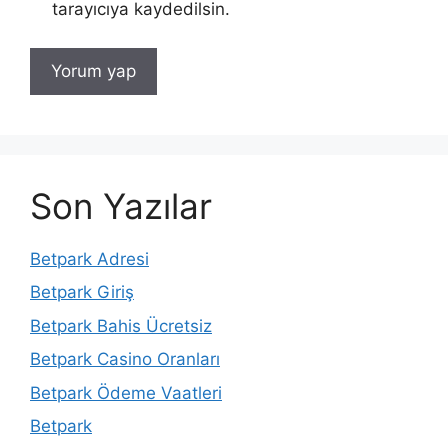
tarayıcıya kaydedilsin.
Son Yazılar
Betpark Adresi
Betpark Giriş
Betpark Bahis Ücretsiz
Betpark Casino Oranları
Betpark Ödeme Vaatleri
Betpark