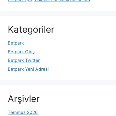
Kategoriler
Betpark
Betpark Giriş
Betpark Twitter
Betpark Yeni Adresi
Arşivler
Temmuz 2026