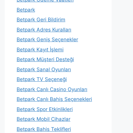
Betpark
Betpark Geri Bildirim
Betpark Adres Kuralları
Betpark Geniş Seçenekler
Betpark Kayıt İşlemi
Betpark Müşteri Desteği
Betpark Sanal Oyunları
Betpark TV Seçeneği
Betpark Canlı Casino Oyunları
Betpark Canlı Bahis Seçenekleri
Betpark Spor Etkinlikleri
Betpark Mobil Cihazlar
Betpark Bahis Teklifleri