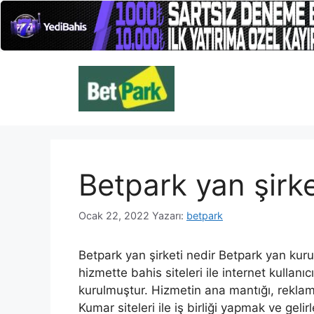
İçeriğe
atla
Betpark yan şirke
Ocak 22, 2022
Yazarı:
betpark
Betpark yan şirketi nedir Betpark yan kuru
hizmette bahis siteleri ile internet kullanıcıl
kurulmuştur. Hizmetin ana mantığı, reklam 
Kumar siteleri ile iş birliği yapmak ve gelirl