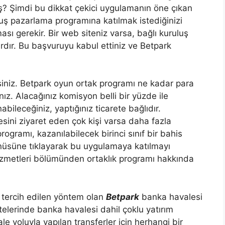
ş? Şimdi bu dikkat çekici uygulamanın öne çıkan
luş pazarlama programına katılmak istediğinizi
ası gerekir. Bir web siteniz varsa, bağlı kuruluş
dır. Bu başvuruyu kabul ettiniz ve Betpark
rsiniz. Betpark oyun ortak programı ne kadar para
ız. Alacağınız komisyon belli bir yüzde ile
bileceğiniz, yaptığınız ticarete bağlıdır.
esini ziyaret eden çok kişi varsa daha fazla
rogramı, kazanılabilecek birinci sınıf bir bahis
enüsüne tıklayarak bu uygulamaya katılmayı
 hizmetleri bölümünden ortaklık programı hakkında
n tercih edilen yöntem olan
Betpark
banka havalesi
sitelerinde banka havalesi dahil çoklu yatırım
le yoluyla yapılan transferler için herhangi bir