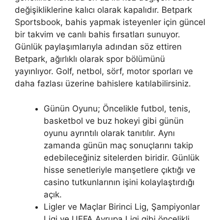
değişikliklerine kalıcı olarak kapalıdır. Betpark
Sportsbook, bahis yapmak isteyenler için güncel
bir takvim ve canlı bahis fırsatları sunuyor.
Günlük paylaşımlarıyla adından söz ettiren
Betpark, ağırlıklı olarak spor bölümünü
yayınlıyor. Golf, netbol, ​​sörf, motor sporları ve
daha fazlası üzerine bahislere katılabilirsiniz.
Günün Oyunu; Öncelikle futbol, ​​tenis,
basketbol ve buz hokeyi gibi günün
oyunu ayrıntılı olarak tanıtılır. Aynı
zamanda günün maç sonuçlarını takip
edebileceğiniz sitelerden biridir. Günlük
hisse senetleriyle manşetlere çıktığı ve
casino tutkunlarının işini kolaylaştırdığı
açık.
Ligler ve Maçlar Birinci Lig, Şampiyonlar
Ligi ve UEFA Avrupa Ligi gibi öncelikli