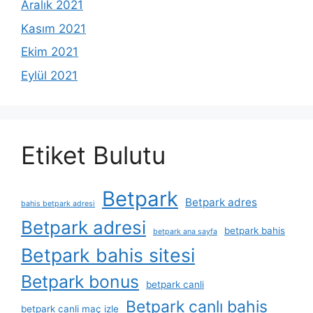
Aralık 2021
Kasım 2021
Ekim 2021
Eylül 2021
Etiket Bulutu
Betpark
Betpark adres
bahis betpark adresi
Betpark adresi
betpark bahis
betpark ana sayfa
Betpark bahis sitesi
Betpark bonus
betpark canli
Betpark canlı bahis
betpark canli maç izle