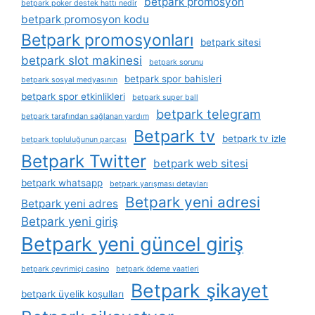
betpark promosyon
betpark poker destek hattı nedir
betpark promosyon kodu
Betpark promosyonları
betpark sitesi
betpark slot makinesi
betpark sorunu
betpark spor bahisleri
betpark sosyal medyasının
betpark spor etkinlikleri
betpark super ball
betpark telegram
betpark tarafından sağlanan yardım
Betpark tv
betpark tv izle
betpark topluluğunun parçası
Betpark Twitter
betpark web sitesi
betpark whatsapp
betpark yarışması detayları
Betpark yeni adresi
Betpark yeni adres
Betpark yeni giriş
Betpark yeni güncel giriş
betpark çevrimiçi casino
betpark ödeme vaatleri
Betpark şikayet
betpark üyelik koşulları