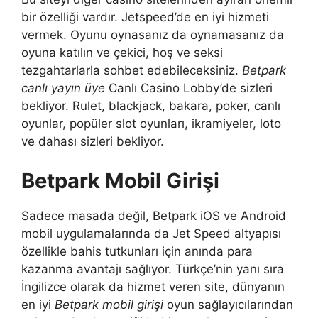
bir özelliği vardır. Jetspeed’de en iyi hizmeti
vermek. Oyunu oynasanız da oynamasanız da
oyuna katılın ve çekici, hoş ve seksi
tezgahtarlarla sohbet edebileceksiniz.
Betpark
canlı yayın üye
Canlı Casino Lobby’de sizleri
bekliyor. Rulet, blackjack, bakara, poker, canlı
oyunlar, popüler slot oyunları, ikramiyeler, loto
ve dahası sizleri bekliyor.
Betpark Mobil Girişi
Sadece masada değil, Betpark iOS ve Android
mobil uygulamalarında da Jet Speed ​​altyapısı
özellikle bahis tutkunları için anında para
kazanma avantajı sağlıyor. Türkçe’nin yanı sıra
İngilizce olarak da hizmet veren site, dünyanın
en iyi
Betpark mobil girişi
oyun sağlayıcılarından