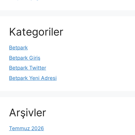
Kategoriler
Betpark
Betpark Giriş
Betpark Twitter
Betpark Yeni Adresi
Arşivler
Temmuz 2026