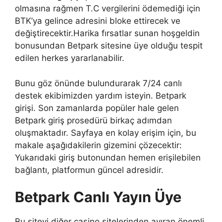
olmasına rağmen T.C vergilerini ödemediği için
BTK’ya gelince adresini bloke ettirecek ve
değiştirecektir.Harika fırsatlar sunan hoşgeldin
bonusundan Betpark sitesine üye olduğu tespit
edilen herkes yararlanabilir.
Bunu göz önünde bulundurarak 7/24 canlı
destek ekibimizden yardım isteyin. Betpark
girişi. Son zamanlarda popüler hale gelen
Betpark giriş prosedürü birkaç adımdan
oluşmaktadır. Sayfaya en kolay erişim için, bu
makale aşağıdakilerin gizemini çözecektir:
Yukarıdaki giriş butonundan hemen erişilebilen
bağlantı, platformun güncel adresidir.
Betpark Canlı Yayın Üye
Bu siteyi diğer casino sitelerinden ayıran önemli