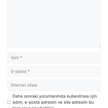
İsim
E-
posta
İnternet
sitesi
Daha sonraki yorumlarımda kullanılması için
adım, e-posta adresim ve site adresim bu