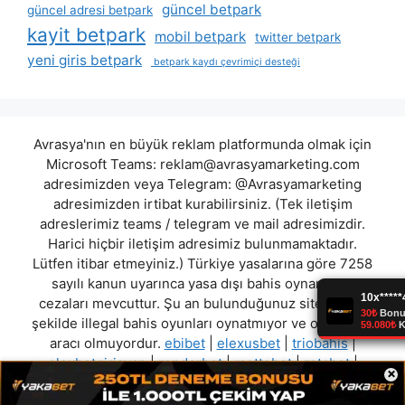
güncel betpark
güncel adresi betpark
kayit betpark
mobil betpark
twitter betpark
yeni giris betpark
betpark kaydı çevrimiçi desteği
Avrasya'nın en büyük reklam platformunda olmak için
Microsoft Teams:
reklam@avrasyamarketing.com
adresimizden veya Telegram: @Avrasyamarketing
adresimizden irtibat kurabilirsiniz. (Tek iletişim
adreslerimiz teams / telegram ve mail adresimizdir.
Harici hiçbir iletişim adresimiz bulunmamaktadır.
Lütfen itibar etmeyiniz.) Türkiye yasalarına göre 7258
sayılı kanun uyarınca yasa dışı bahis oynamanın
cezaları mevcuttur. Şu an bulunduğunuz site hiç bir
şekilde illegal bahis oyunları oynatmıyor ve oynamaya
aracı olmuyordur.
ebibet
|
elexusbet
|
triobahis
|
elexbetgirisyap
|
renderbet
|
mottobet
|
rotabet
|
×
kulisbetgit
"