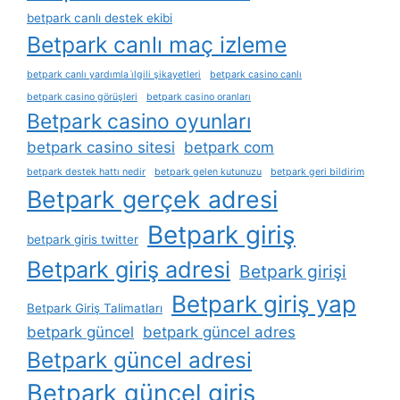
betpark canlı destek ekibi
Betpark canlı maç izleme
betpark canlı yardımla i̇lgili şikayetleri
betpark casino canlı
betpark casino görüşleri
betpark casino oranları
Betpark casino oyunları
betpark casino sitesi
betpark com
betpark destek hattı nedir
betpark gelen kutunuzu
betpark geri bildirim
Betpark gerçek adresi
Betpark giriş
betpark giris twitter
Betpark giriş adresi
Betpark girişi
Betpark giriş yap
Betpark Giriş Talimatları
betpark güncel
betpark güncel adres
Betpark güncel adresi
Betpark güncel giriş