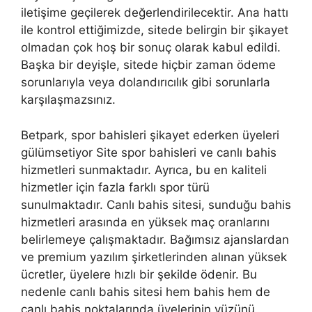
iletişime geçilerek değerlendirilecektir. Ana hattı
ile kontrol ettiğimizde, sitede belirgin bir şikayet
olmadan çok hoş bir sonuç olarak kabul edildi.
Başka bir deyişle, sitede hiçbir zaman ödeme
sorunlarıyla veya dolandırıcılık gibi sorunlarla
karşılaşmazsınız.
Betpark, spor bahisleri şikayet ederken üyeleri
gülümsetiyor Site spor bahisleri ve canlı bahis
hizmetleri sunmaktadır. Ayrıca, bu en kaliteli
hizmetler için fazla farklı spor türü
sunulmaktadır. Canlı bahis sitesi, sunduğu bahis
hizmetleri arasında en yüksek maç oranlarını
belirlemeye çalışmaktadır. Bağımsız ajanslardan
ve premium yazılım şirketlerinden alınan yüksek
ücretler, üyelere hızlı bir şekilde ödenir. Bu
nedenle canlı bahis sitesi hem bahis hem de
canlı bahis noktalarında üyelerinin yüzünü