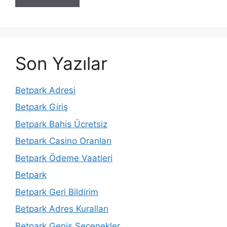
Son Yazılar
Betpark Adresi
Betpark Giriş
Betpark Bahis Ücretsiz
Betpark Casino Oranları
Betpark Ödeme Vaatleri
Betpark
Betpark Geri Bildirim
Betpark Adres Kuralları
Betpark Geniş Seçenekler