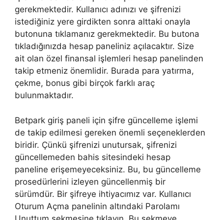
gerekmektedir. Kullanıcı adınızı ve şifrenizi
istediğiniz yere girdikten sonra alttaki onayla
butonuna tıklamanız gerekmektedir. Bu butona
tıkladığınızda hesap paneliniz açılacaktır. Size
ait olan özel finansal işlemleri hesap panelinden
takip etmeniz önemlidir. Burada para yatırma,
çekme, bonus gibi birçok farklı araç
bulunmaktadır.
Betpark giriş paneli için şifre güncelleme işlemi
de takip edilmesi gereken önemli seçeneklerden
biridir. Çünkü şifrenizi unutursak, şifrenizi
güncellemeden bahis sitesindeki hesap
paneline erişemeyeceksiniz. Bu, bu güncelleme
prosedürlerini izleyen güncellenmiş bir
sürümdür. Bir şifreye ihtiyacımız var. Kullanıcı
Oturum Açma panelinin altındaki Parolamı
Unuttum sekmesine tıklayın. Bu sekmeye