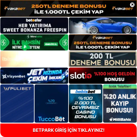
×
BETPARK GİRİŞ İÇİN TIKLAYINIZ!