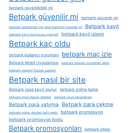
betpark güvenilebilir mi
Betpark güvenilir mi
betpark güvenlir mi
Betpark kayıt
betpark i̇skandinav ligi spor bahisleri popüler mi
betpark kayıt i̇şlemi
betpark kayıt başvurusu şikayeti
Betpark kaç oldu
betpark maç izle
betpark kullanıcı yorumları
Betpark Mobil Uygulaması
betpark müşteri hizmetleri ekibi
betpark müşteri hizmet saatleri
Betpark nasıl bir site
Betpark nasıl kayıt olunur
betpark online bahis
betpark oyun mesajı önleme
betpark oyun seçenekleri
Betpark para çekme
Betpark para yatırma
betpark promosyon
betpark poker destek hattı nedir
betpark promosyon kodu
Betpark promosyonları
betpark sitesi