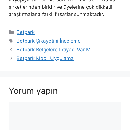
şirketlerinden biridir ve üyelerine çok dikkatli
araştırmalarla farklı fırsatlar sunmaktadır.
Kategoriler
Betpark
Etiketler
Betpark Şikayetini İnceleme
Betpark Belgelere İhtiyacı Var Mı
Betpark Mobil Uygulama
Yorum yapın
Yorum