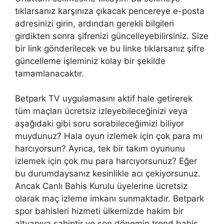
tıklarsanız karşınıza çıkacak pencereye e-posta
adresinizi girin, ardından gerekli bilgileri
girdikten sonra şifrenizi güncelleyebilirsiniz. Size
bir link gönderilecek ve bu linke tıklarsanız şifre
güncelleme işleminiz kolay bir şekilde
tamamlanacaktır.
Betpark TV uygulamasını aktif hale getirerek
tüm maçları ücretsiz izleyebileceğinizi veya
aşağıdaki gibi soru sorabileceğimizi biliyor
muydunuz? Hala oyun izlemek için çok para mı
harcıyorsun? Ayrıca, tek bir takım oyununu
izlemek için çok mu para harcıyorsunuz? Eğer
bu durumdaysanız kesinlikle acı çekiyorsunuz.
Ancak Canlı Bahis Kurulu üyelerine ücretsiz
olarak maç izleme imkanı sunmaktadır. Betpark
spor bahisleri hizmeti ülkemizde hakim bir
altyapıya sahiptir ve son dönemin trend bahis