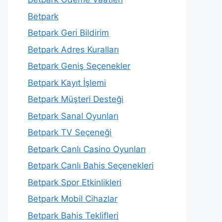
Betpark
Betpark Geri Bildirim
Betpark Adres Kuralları
Betpark Geniş Seçenekler
Betpark Kayıt İşlemi
Betpark Müşteri Desteği
Betpark Sanal Oyunları
Betpark TV Seçeneği
Betpark Canlı Casino Oyunları
Betpark Canlı Bahis Seçenekleri
Betpark Spor Etkinlikleri
Betpark Mobil Cihazlar
Betpark Bahis Teklifleri