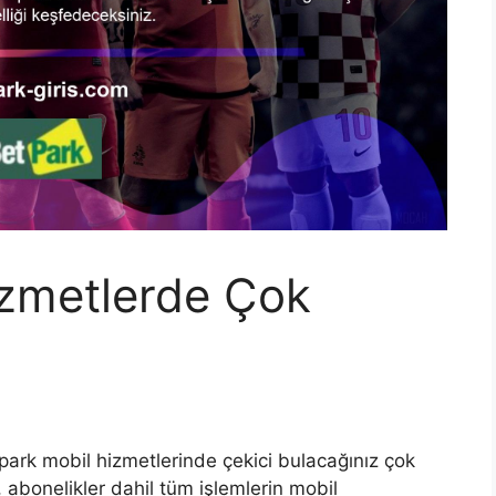
izmetlerde Çok
ark mobil hizmetlerinde çekici bulacağınız çok
, abonelikler dahil tüm işlemlerin mobil