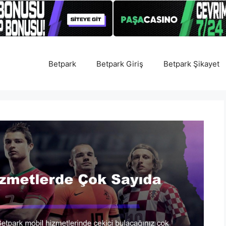
Betpark
Betpark Giriş
Betpark Şikayet