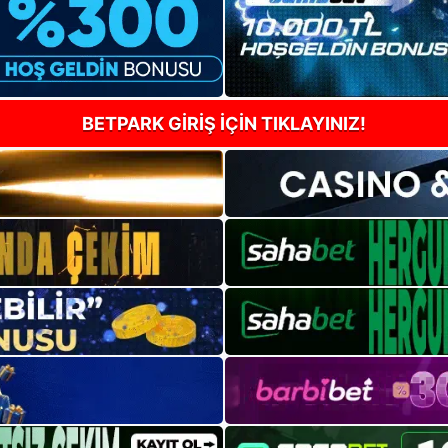
BETPARK GİRİŞ İÇİN TIKLAYINIZ!