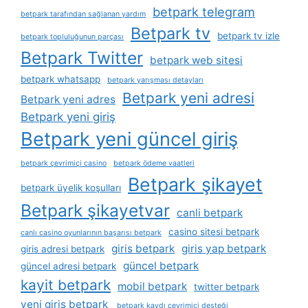
betpark telegram
betpark tarafından sağlanan yardım
Betpark tv
betpark tv izle
betpark topluluğunun parçası
Betpark Twitter
betpark web sitesi
betpark whatsapp
betpark yarışması detayları
Betpark yeni adresi
Betpark yeni adres
Betpark yeni giriş
Betpark yeni güncel giriş
betpark çevrimiçi casino
betpark ödeme vaatleri
Betpark şikayet
betpark üyelik koşulları
Betpark şikayetvar
canli betpark
casino sitesi betpark
canlı casino oyunlarının başarısı betpark
giris betpark
giris yap betpark
giris adresi betpark
güncel betpark
güncel adresi betpark
kayit betpark
mobil betpark
twitter betpark
yeni giris betpark
betpark kaydı çevrimiçi desteği