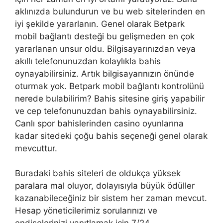
aklınızda bulundurun ve bu web sitelerinden en
iyi şekilde yararlanın. Genel olarak Betpark
mobil bağlantı desteği bu gelişmeden en çok
yararlanan unsur oldu. Bilgisayarınızdan veya
akıllı telefonunuzdan kolaylıkla bahis
oynayabilirsiniz. Artık bilgisayarınızın önünde
oturmak yok. Betpark mobil bağlantı kontrolünü
nerede bulabilirim? Bahis sitesine giriş yapabilir
ve cep telefonunuzdan bahis oynayabilirsiniz.
Canlı spor bahislerinden casino oyunlarına
kadar sitedeki çoğu bahis seçeneği genel olarak
mevcuttur.
Buradaki bahis siteleri de oldukça yüksek
paralara mal oluyor, dolayısıyla büyük ödüller
kazanabileceğiniz bir sistem her zaman mevcut.
Hesap yöneticilerimiz sorularınızı ve