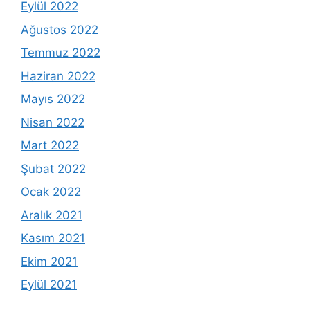
Eylül 2022
Ağustos 2022
Temmuz 2022
Haziran 2022
Mayıs 2022
Nisan 2022
Mart 2022
Şubat 2022
Ocak 2022
Aralık 2021
Kasım 2021
Ekim 2021
Eylül 2021