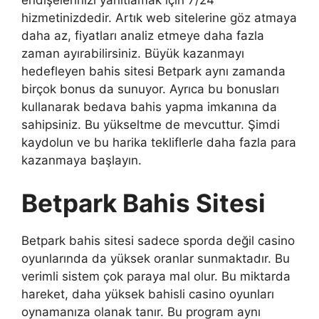
endişelerinizi yanıtlamak için 7/24
hizmetinizdedir. Artık web sitelerine göz atmaya
daha az, fiyatları analiz etmeye daha fazla
zaman ayırabilirsiniz. Büyük kazanmayı
hedefleyen bahis sitesi Betpark aynı zamanda
birçok bonus da sunuyor. Ayrıca bu bonusları
kullanarak bedava bahis yapma imkanına da
sahipsiniz. Bu yükseltme de mevcuttur. Şimdi
kaydolun ve bu harika tekliflerle daha fazla para
kazanmaya başlayın.
Betpark Bahis Sitesi
Betpark bahis sitesi sadece sporda değil casino
oyunlarında da yüksek oranlar sunmaktadır. Bu
verimli sistem çok paraya mal olur. Bu miktarda
hareket, daha yüksek bahisli casino oyunları
oynamanıza olanak tanır. Bu program aynı