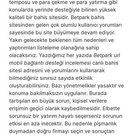
temposu ve para çekme ve para yatırma gibi
konularda yerinde desteğiyle bilinen yüksek
kaliteli bir bahis sitesidir. Betpark bahis
sitesinden gelen çok olumlu kullanıcı yorumları
sayesinde bu site büyümeye devam ediyor.
Yakın gelecekte beklenen tüm nedenleri ve
yaptırımları listeleme olanağına sahip
olacaksınız. Yazdığımız her yazıda
Betpark url
mobil bağlantı desteği i̇ncelemesi
canlı bahis
sitesi adresini ve yorumlarını kullanarak
bilmediğiniz sınırsız sayıda etkinlik
oluşturabilirsiniz. Bazı yönetmelikler yasaktır ve
konuma bakılmaksızın uygulanır. Burada
tartışılan en büyük sorun, kişisel verilere
erişimin geçici olarak kaybedilmesidir. Elbette
sorunsuz bir yatırım hayatı seçerseniz sorunun
etkisi en aza inecektir. Bu nedenle pişmanlık
duymadan doğru firmayı seçin ve sonuçtan