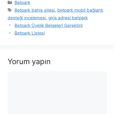
Kategoriler
Betpark
Etiketler
Betpark bahis sitesi
,
betpark mobil bağlantı
desteği i̇ncelemesi
,
giris adresi betpark
Betpark Üyelik Belgeleri Gerektirir
Betpark Listesi
Yorum yapın
Yorum