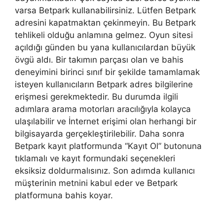
varsa Betpark kullanabilirsiniz. Lütfen Betpark
adresini kapatmaktan çekinmeyin. Bu Betpark
tehlikeli olduğu anlamına gelmez. Oyun sitesi
açıldığı günden bu yana kullanıcılardan büyük
övgü aldı. Bir takımın parçası olan ve bahis
deneyimini birinci sınıf bir şekilde tamamlamak
isteyen kullanıcıların Betpark adres bilgilerine
erişmesi gerekmektedir. Bu durumda ilgili
adımlara arama motorları aracılığıyla kolayca
ulaşılabilir ve İnternet erişimi olan herhangi bir
bilgisayarda gerçekleştirilebilir. Daha sonra
Betpark kayıt platformunda “Kayıt Ol” butonuna
tıklamalı ve kayıt formundaki seçenekleri
eksiksiz doldurmalısınız. Son adımda kullanıcı
müşterinin metnini kabul eder ve Betpark
platformuna bahis koyar.