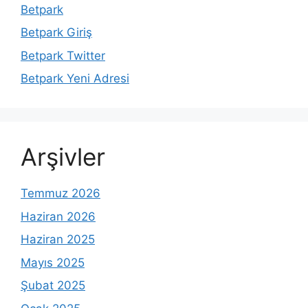
Betpark
Betpark Giriş
Betpark Twitter
Betpark Yeni Adresi
Arşivler
Temmuz 2026
Haziran 2026
Haziran 2025
Mayıs 2025
Şubat 2025