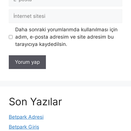
posta
İnternet
sitesi
Daha sonraki yorumlarımda kullanılması için
adım, e-posta adresim ve site adresim bu
tarayıcıya kaydedilsin.
Son Yazılar
Betpark Adresi
Betpark Giriş