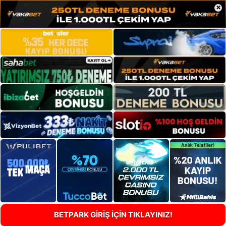
×
BETPARK GİRİŞ İÇİN TIKLAYINIZ!