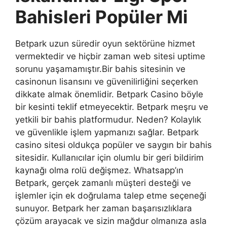
Bahisleri Popüler Mi
Betpark uzun süredir oyun sektörüne hizmet
vermektedir ve hiçbir zaman web sitesi uptime
sorunu yaşamamıştır.Bir bahis sitesinin ve
casinonun lisansını ve güvenilirliğini seçerken
dikkate almak önemlidir. Betpark Casino böyle
bir kesinti teklif etmeyecektir. Betpark meşru ve
yetkili bir bahis platformudur. Neden? Kolaylık
ve güvenlikle işlem yapmanızı sağlar. Betpark
casino sitesi oldukça popüler ve saygın bir bahis
sitesidir. Kullanıcılar için olumlu bir geri bildirim
kaynağı olma rolü değişmez. Whatsapp’ın
Betpark, gerçek zamanlı müşteri desteği ve
işlemler için ek doğrulama talep etme seçeneği
sunuyor. Betpark her zaman başarısızlıklara
çözüm arayacak ve sizin mağdur olmanıza asla