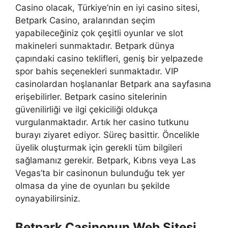
Casino olacak, Türkiye’nin en iyi casino sitesi,
Betpark Casino, aralarından seçim
yapabileceğiniz çok çeşitli oyunlar ve slot
makineleri sunmaktadır. Betpark dünya
çapındaki casino teklifleri, geniş bir yelpazede
spor bahis seçenekleri sunmaktadır. VIP
casinolardan hoşlananlar Betpark ana sayfasına
erişebilirler. Betpark casino sitelerinin
güvenilirliği ve ilgi çekiciliği oldukça
vurgulanmaktadır. Artık her casino tutkunu
burayı ziyaret ediyor. Süreç basittir. Öncelikle
üyelik oluşturmak için gerekli tüm bilgileri
sağlamanız gerekir. Betpark, Kıbrıs veya Las
Vegas’ta bir casinonun bulunduğu tek yer
olmasa da yine de oyunları bu şekilde
oynayabilirsiniz.
Betpark Casinonun Web Sitesi