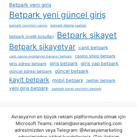
Betpark yeni giriş
Betpark yeni güncel giriş
betpark çevrimiçi casino
betpark ödeme vaatleri
Betpark şikayet
betpark üyelik koşulları
Betpark şikayetvar
canli betpark
casino sitesi betpark
canlı casino oyunlarının başarısı betpark
giris betpark
giris yap betpark
giris adresi betpark
güncel betpark
güncel adresi betpark
kayit betpark
mobil betpark
twitter betpark
yeni giris betpark
betpark kaydı çevrimiçi desteği
Avrasya'nın en büyük reklam platformunda olmak için
Microsoft Teams:
reklam@avrasyamarketing.com
adresimizden veya Telegram: @Avrasyamarketing
adresimizden irtibat kurabilirsiniz. (Tek iletişim