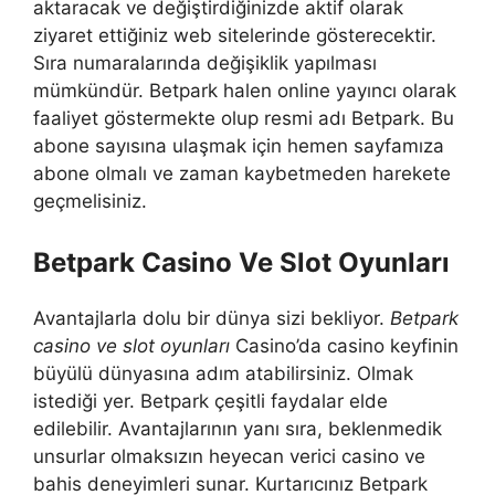
aktaracak ve değiştirdiğinizde aktif olarak
ziyaret ettiğiniz web sitelerinde gösterecektir.
Sıra numaralarında değişiklik yapılması
mümkündür. Betpark halen online yayıncı olarak
faaliyet göstermekte olup resmi adı Betpark. Bu
abone sayısına ulaşmak için hemen sayfamıza
abone olmalı ve zaman kaybetmeden harekete
geçmelisiniz.
Betpark Casino Ve Slot Oyunları
Avantajlarla dolu bir dünya sizi bekliyor.
Betpark
casino ve slot oyunları
Casino’da casino keyfinin
büyülü dünyasına adım atabilirsiniz. Olmak
istediği yer. Betpark çeşitli faydalar elde
edilebilir. Avantajlarının yanı sıra, beklenmedik
unsurlar olmaksızın heyecan verici casino ve
bahis deneyimleri sunar. Kurtarıcınız Betpark