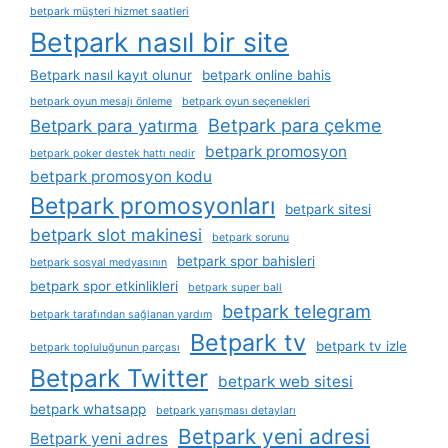
betpark müşteri hizmet saatleri
Betpark nasıl bir site
Betpark nasıl kayıt olunur
betpark online bahis
betpark oyun mesajı önleme
betpark oyun seçenekleri
Betpark para çekme
Betpark para yatırma
betpark promosyon
betpark poker destek hattı nedir
betpark promosyon kodu
Betpark promosyonları
betpark sitesi
betpark slot makinesi
betpark sorunu
betpark spor bahisleri
betpark sosyal medyasının
betpark spor etkinlikleri
betpark super ball
betpark telegram
betpark tarafından sağlanan yardım
Betpark tv
betpark tv izle
betpark topluluğunun parçası
Betpark Twitter
betpark web sitesi
betpark whatsapp
betpark yarışması detayları
Betpark yeni adresi
Betpark yeni adres