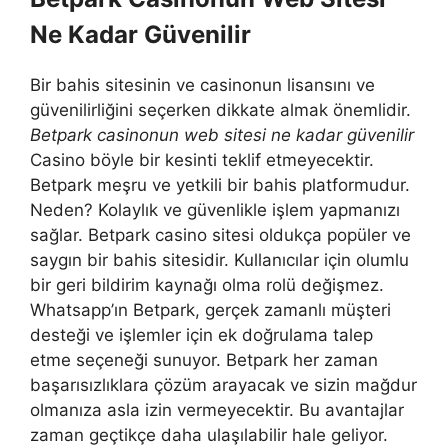
Ne Kadar Güvenilir
Bir bahis sitesinin ve casinonun lisansını ve
güvenilirliğini seçerken dikkate almak önemlidir.
Betpark casinonun web sitesi ne kadar güvenilir
Casino böyle bir kesinti teklif etmeyecektir.
Betpark meşru ve yetkili bir bahis platformudur.
Neden? Kolaylık ve güvenlikle işlem yapmanızı
sağlar. Betpark casino sitesi oldukça popüler ve
saygın bir bahis sitesidir. Kullanıcılar için olumlu
bir geri bildirim kaynağı olma rolü değişmez.
Whatsapp’ın Betpark, gerçek zamanlı müşteri
desteği ve işlemler için ek doğrulama talep
etme seçeneği sunuyor. Betpark her zaman
başarısızlıklara çözüm arayacak ve sizin mağdur
olmanıza asla izin vermeyecektir. Bu avantajlar
zaman geçtikçe daha ulaşılabilir hale geliyor.