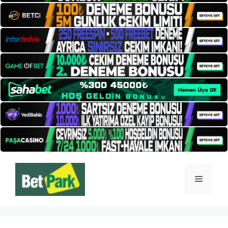
İçeriğe
atla
Menü