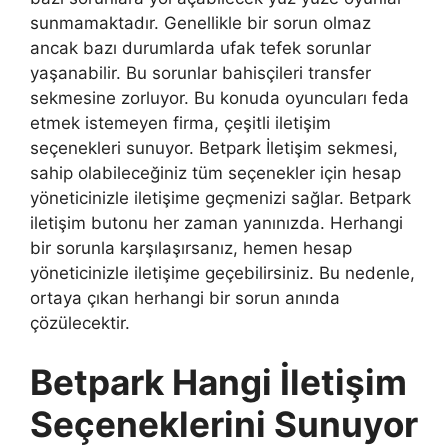
sunmamaktadır. Genellikle bir sorun olmaz
ancak bazı durumlarda ufak tefek sorunlar
yaşanabilir. Bu sorunlar bahisçileri transfer
sekmesine zorluyor. Bu konuda oyuncuları feda
etmek istemeyen firma, çeşitli iletişim
seçenekleri sunuyor. Betpark İletişim sekmesi,
sahip olabileceğiniz tüm seçenekler için hesap
yöneticinizle iletişime geçmenizi sağlar. Betpark
iletişim butonu her zaman yanınızda. Herhangi
bir sorunla karşılaşırsanız, hemen hesap
yöneticinizle iletişime geçebilirsiniz. Bu nedenle,
ortaya çıkan herhangi bir sorun anında
çözülecektir.
Betpark Hangi İletişim
Seçeneklerini Sunuyor