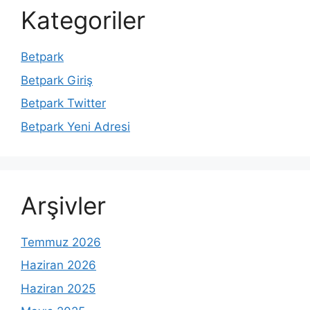
Kategoriler
Betpark
Betpark Giriş
Betpark Twitter
Betpark Yeni Adresi
Arşivler
Temmuz 2026
Haziran 2026
Haziran 2025