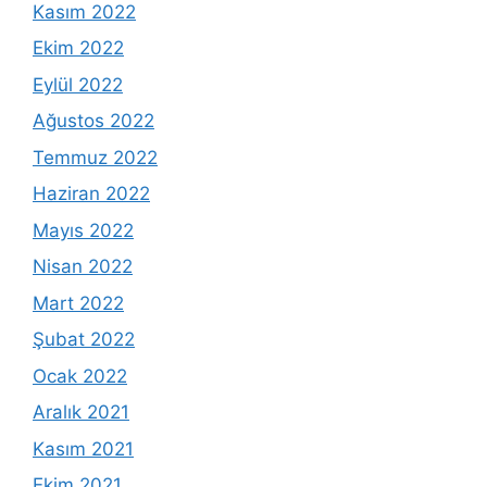
Kasım 2022
Ekim 2022
Eylül 2022
Ağustos 2022
Temmuz 2022
Haziran 2022
Mayıs 2022
Nisan 2022
Mart 2022
Şubat 2022
Ocak 2022
Aralık 2021
Kasım 2021
Ekim 2021