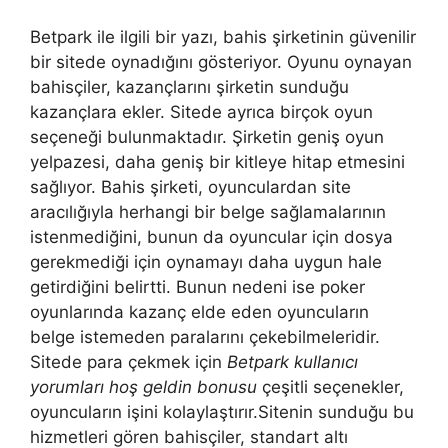
Betpark ile ilgili bir yazı, bahis şirketinin güvenilir
bir sitede oynadığını gösteriyor. Oyunu oynayan
bahisçiler, kazançlarını şirketin sunduğu
kazançlara ekler. Sitede ayrıca birçok oyun
seçeneği bulunmaktadır. Şirketin geniş oyun
yelpazesi, daha geniş bir kitleye hitap etmesini
sağlıyor. Bahis şirketi, oyunculardan site
aracılığıyla herhangi bir belge sağlamalarının
istenmediğini, bunun da oyuncular için dosya
gerekmediği için oynamayı daha uygun hale
getirdiğini belirtti. Bunun nedeni ise poker
oyunlarında kazanç elde eden oyuncuların
belge istemeden paralarını çekebilmeleridir.
Sitede para çekmek için
Betpark kullanıcı
yorumları hoş geldin bonusu
çeşitli seçenekler,
oyuncuların işini kolaylaştırır.Sitenin sunduğu bu
hizmetleri gören bahisçiler, standart altı