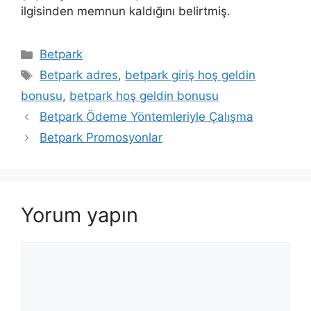
ilgisinden memnun kaldığını belirtmiş.
Kategoriler
Betpark
Etiketler
Betpark adres
,
betpark giriş hoş geldin
bonusu
,
betpark hoş geldin bonusu
Betpark Ödeme Yöntemleriyle Çalışma
Betpark Promosyonlar
Yorum yapın
Yorum