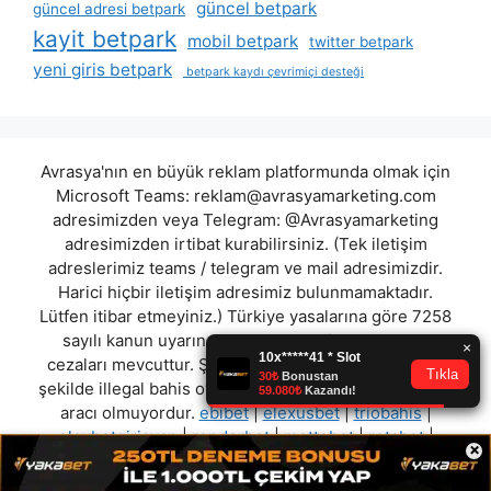
güncel betpark
güncel adresi betpark
kayit betpark
mobil betpark
twitter betpark
yeni giris betpark
betpark kaydı çevrimiçi desteği
Avrasya'nın en büyük reklam platformunda olmak için
Microsoft Teams:
reklam@avrasyamarketing.com
adresimizden veya Telegram: @Avrasyamarketing
adresimizden irtibat kurabilirsiniz. (Tek iletişim
adreslerimiz teams / telegram ve mail adresimizdir.
Harici hiçbir iletişim adresimiz bulunmamaktadır.
Lütfen itibar etmeyiniz.) Türkiye yasalarına göre 7258
sayılı kanun uyarınca yasa dışı bahis oynamanın
cezaları mevcuttur. Şu an bulunduğunuz site hiç bir
şekilde illegal bahis oyunları oynatmıyor ve oynamaya
aracı olmuyordur.
ebibet
|
elexusbet
|
triobahis
|
elexbetgirisyap
|
renderbet
|
mottobet
|
rotabet
|
×
kulisbetgit
"