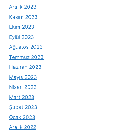
Aralık 2023
Kasım 2023
Ekim 2023
Eylül 2023
Ağustos 2023
Temmuz 2023
Haziran 2023
Mayıs 2023
Nisan 2023
Mart 2023
Şubat 2023
Ocak 2023
Aralık 2022