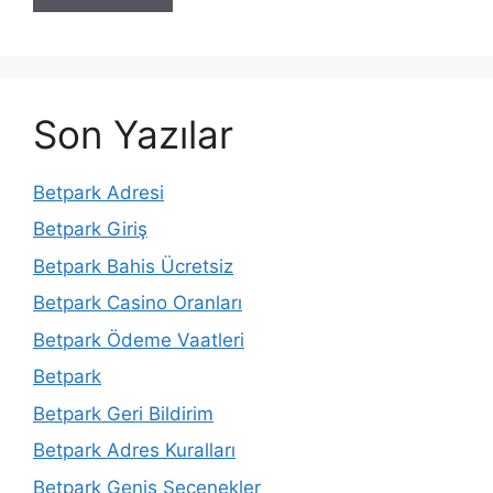
Son Yazılar
Betpark Adresi
Betpark Giriş
Betpark Bahis Ücretsiz
Betpark Casino Oranları
Betpark Ödeme Vaatleri
Betpark
Betpark Geri Bildirim
Betpark Adres Kuralları
Betpark Geniş Seçenekler