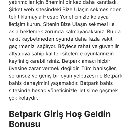
yatırımcılar için önemini bir kez daha kanıtladı.
Şirket web sitesindeki Bize Ulaşın sekmesinden
tek tıklamayla Hesap Yöneticinizle kolayca
iletişim kurun. Sitenin Bize Ulaşın sekmesi ile
asla beklemek zorunda kalmayacaksınız. Bu da
vakit kaybetmeden oyunda daha fazla vakit
geçirmenizi sağlıyor. Böylece rahat ve güvenilir
altyapıya sahip kaliteli sitelerde oyunlarınızın
keyfini çıkarabilirsiniz. Betpark amacı hiçbir
üyesine zarar vermek değildir. Tüm bahisçiler,
sorunsuz ve geniş bir oyun yelpazesi ile Betpark
bahis deneyimini yaşamalıdır. Betpark bahis
sitesinde hesap yöneticinizle iletişime geçmek
çok kolaydır.
Betpark Giriş Hoş Geldin
Bonusu