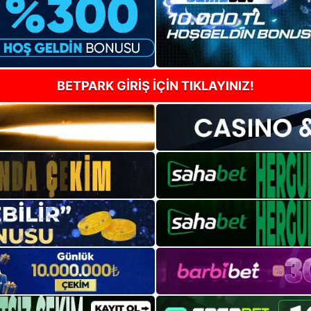
BETPARK GİRİŞ İÇİN TIKLAYINIZ!