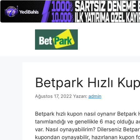
İçeriğe
atla
Betpark Hızlı Ku
Ağustos 17, 2022
Yazarı:
admin
Betpark hızlı kupon nasıl oynanır Betpark 
tanımlandığı ve genellikle 6 maç olduğu aç
var. Nasıl oynayabilirim? Dilerseniz Betpa
kupondan oynayabilir, hazırlanan kupon f