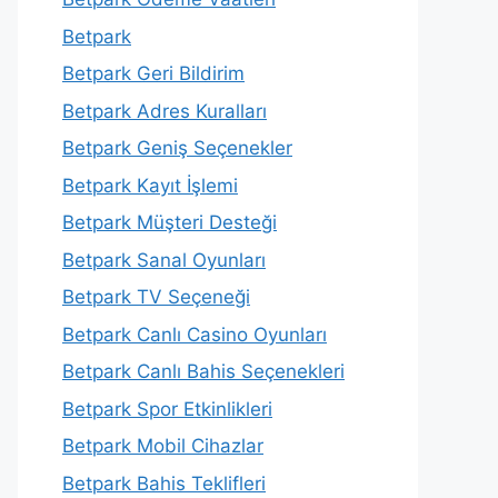
Betpark
Betpark Geri Bildirim
Betpark Adres Kuralları
Betpark Geniş Seçenekler
Betpark Kayıt İşlemi
Betpark Müşteri Desteği
Betpark Sanal Oyunları
Betpark TV Seçeneği
Betpark Canlı Casino Oyunları
Betpark Canlı Bahis Seçenekleri
Betpark Spor Etkinlikleri
Betpark Mobil Cihazlar
Betpark Bahis Teklifleri