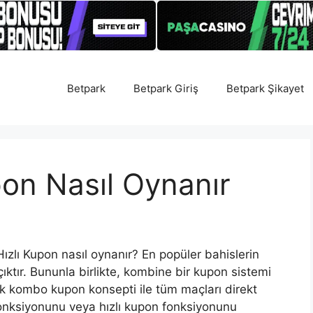
Betpark
Betpark Giriş
Betpark Şikayet
pon Nasıl Oynanır
Hızlı Kupon nasıl oynanır? En popüler bahislerin
ıktır. Bununla birlikte, kombine bir kupon sistemi
rk kombo kupon konsepti ile tüm maçları direkt
onksiyonunu veya hızlı kupon fonksiyonunu