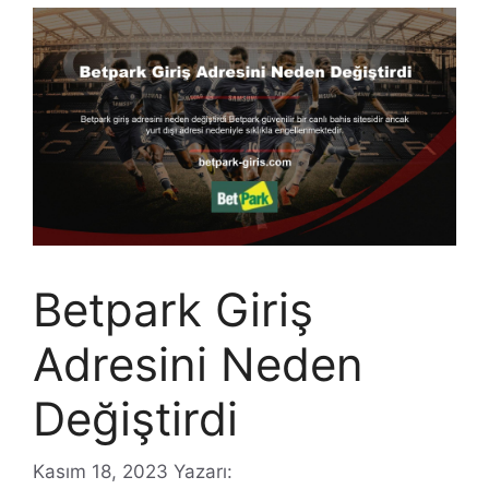
Betpark Giriş
Adresini Neden
Değiştirdi
Kasım 18, 2023
Yazarı: