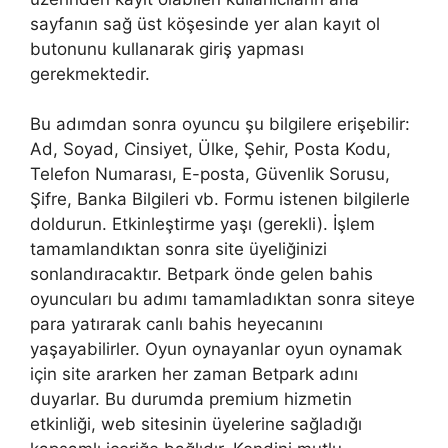
sayfanın sağ üst köşesinde yer alan kayıt ol
butonunu kullanarak giriş yapması
gerekmektedir.
Bu adımdan sonra oyuncu şu bilgilere erişebilir:
Ad, Soyad, Cinsiyet, Ülke, Şehir, Posta Kodu,
Telefon Numarası, E-posta, Güvenlik Sorusu,
Şifre, Banka Bilgileri vb. Formu istenen bilgilerle
doldurun. Etkinleştirme yaşı (gerekli). İşlem
tamamlandıktan sonra site üyeliğinizi
sonlandıracaktır. Betpark önde gelen bahis
oyuncuları bu adımı tamamladıktan sonra siteye
para yatırarak canlı bahis heyecanını
yaşayabilirler. Oyun oynayanlar oyun oynamak
için site ararken her zaman Betpark adını
duyarlar. Bu durumda premium hizmetin
etkinliği, web sitesinin üyelerine sağladığı