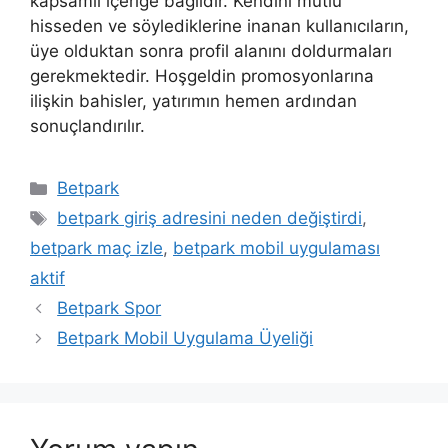
kapsamlı içeriğe bağlıdır. Kendini mutlu
hisseden ve söylediklerine inanan kullanıcıların,
üye olduktan sonra profil alanını doldurmaları
gerekmektedir. Hoşgeldin promosyonlarına
ilişkin bahisler, yatırımın hemen ardından
sonuçlandırılır.
Kategoriler
Betpark
Etiketler
betpark giriş adresini neden değiştirdi
,
betpark maç izle
,
betpark mobil uygulaması
aktif
Betpark Spor
Betpark Mobil Uygulama Üyeliği