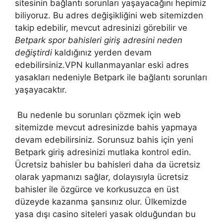
sitesinin bağlantı sorunları yaşayacağını hepimiz
biliyoruz. Bu adres değişikliğini web sitemizden
takip edebilir, mevcut adresinizi görebilir ve
Betpark spor bahisleri giriş adresini neden
değiştirdi
kaldığınız yerden devam
edebilirsiniz.VPN kullanmayanlar eski adres
yasakları nedeniyle Betpark ile bağlantı sorunları
yaşayacaktır.
Bu nedenle bu sorunları çözmek için web
sitemizde mevcut adresinizde bahis yapmaya
devam edebilirsiniz. Sorunsuz bahis için yeni
Betpark giriş adresinizi mutlaka kontrol edin.
Ücretsiz bahisler bu bahisleri daha da ücretsiz
olarak yapmanızı sağlar, dolayısıyla ücretsiz
bahisler ile özgürce ve korkusuzca en üst
düzeyde kazanma şansınız olur. Ülkemizde
yasa dışı casino siteleri yasak olduğundan bu