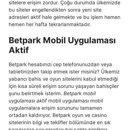
sitelere erişim zordur. Çoğu durumda ülkemizde
bu siteler engellendikten sonra yeni site
adresleri aktif hale gelmekte ve bu işlem hemen
hemen her hafta tekrarlanmaktadır.
Betpark Mobil Uygulaması
Aktif
Betpark hesabınızı cep telefonunuzdan veya
tabletinizden takip etmek ister misiniz? Ülkemiz
yabancı bahis ve oyun sitelerini kabul etmediği
için kısa süreli erişim sorunu yaşayan bahisçiler
şunu belirtmek isterim.
Betpark mobil
uygulaması aktif
mobil uygulaması mobil
uygulamalara erişim sorununu tamamen
ortadan kaldırıyor. Betpark oyun ve casino
sitelerinin bilgi ve teklifler bölümünde en sık
karşılaşılan sorunlardan biri sahte kimlikler