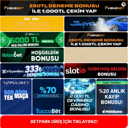
×
BETPARK GİRİŞ İÇİN TIKLAYINIZ!