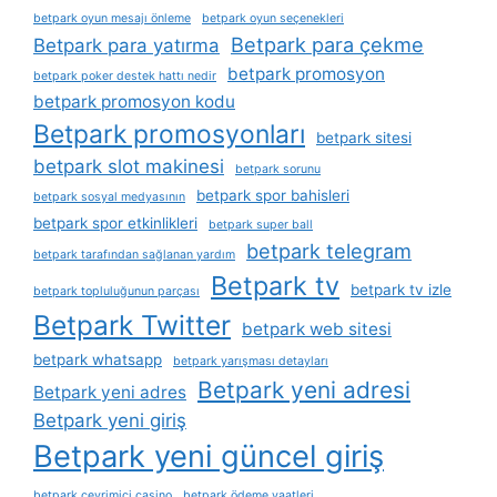
betpark oyun mesajı önleme
betpark oyun seçenekleri
Betpark para çekme
Betpark para yatırma
betpark promosyon
betpark poker destek hattı nedir
betpark promosyon kodu
Betpark promosyonları
betpark sitesi
betpark slot makinesi
betpark sorunu
betpark spor bahisleri
betpark sosyal medyasının
betpark spor etkinlikleri
betpark super ball
betpark telegram
betpark tarafından sağlanan yardım
Betpark tv
betpark tv izle
betpark topluluğunun parçası
Betpark Twitter
betpark web sitesi
betpark whatsapp
betpark yarışması detayları
Betpark yeni adresi
Betpark yeni adres
Betpark yeni giriş
Betpark yeni güncel giriş
betpark çevrimiçi casino
betpark ödeme vaatleri