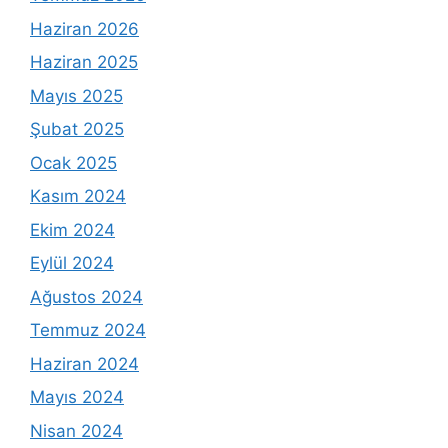
Haziran 2026
Haziran 2025
Mayıs 2025
Şubat 2025
Ocak 2025
Kasım 2024
Ekim 2024
Eylül 2024
Ağustos 2024
Temmuz 2024
Haziran 2024
Mayıs 2024
Nisan 2024