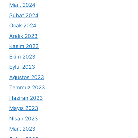
Mart 2024
Şubat 2024
Ocak 2024
Aralık 2023
Kasım 2023
Ekim 2023
Eylül 2023
Ağustos 2023
Temmuz 2023
Haziran 2023
Mayıs 2023
Nisan 2023
Mart 2023