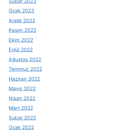
Şubat 2023
Ocak 2023
Aralık 2022
Kasım 2022
Ekim 2022
Eylül 2022
Ağustos 2022
Temmuz 2022
Haziran 2022
Mayıs 2022
Nisan 2022
Mart 2022
Şubat 2022
Ocak 2022