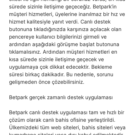
sürede sizinle iletişime geçeceğiz. Betpark’in
müşteri hizmetleri, üyelerine inanılmaz bir hız ve
hizmet kalitesiyle yanıt verdi. Canlı destek
butonuna tıkladığınızda karşınıza açılacak olan
pencereye kullanıcı bilgilerinizi girmeli ve
ardından aşağıdaki görüşme başlat butonuna
tıklamalısınız. Ardından müşteri hizmetleri en
kısa sürede sizinle iletişime geçecek ve
uygulamaya çok dikkat edecektir. Bekleme
süresi birkaç dakikadır. Bu nedenle, sorunu
gelişmeden önce çözebilirsiniz.
Betpark gerçek zamanlı destek uygulaması
Betpark canlı destek uygulaması tam ve hızlı bir
çözüm olarak canlı bahis ofisine yerleştirildi.
Ülkemizdeki tüm web siteleri, bahis siteleri veya