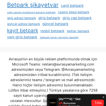
Betpark şikayetvar
canli betpark
casino sitesi betpark
canlı casino oyunlarının başarısı betpark
giris betpark
giris yap betpark
giris adresi betpark
güncel betpark
güncel adresi betpark
kayit betpark
mobil betpark
twitter betpark
yeni giris betpark
betpark kaydı çevrimiçi desteği
Avrasya'nın en büyük reklam platformunda olmak için
Microsoft Teams:
reklam@avrasyamarketing.com
adresimizden veya Telegram: @Avrasyamarketing
adresimizden irtibat kurabilirsiniz. (Tek iletişim
adreslerimiz teams / telegram ve mail adresimizdir.
Harici hiçbir iletişim adresimiz bulunmamaktadır.
Lütfen itibar etmeyiniz.) Türkiye yasalarına göre 7258
sayılı kanun uyarınca yasa dışı bahis oynamanın
cezaları mevcuttur. Şu an bulunduğunuz site hiç bir
şekilde illegal bahis oyunları oynatmıyor ve oynamaya