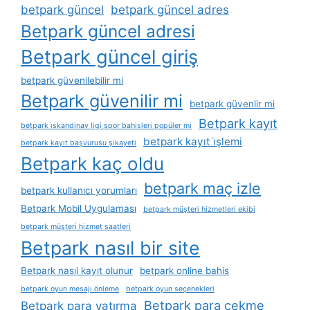
betpark güncel
betpark güncel adres
Betpark güncel adresi
Betpark güncel giriş
betpark güvenilebilir mi
Betpark güvenilir mi
betpark güvenlir mi
Betpark kayıt
betpark i̇skandinav ligi spor bahisleri popüler mi
betpark kayıt i̇şlemi
betpark kayıt başvurusu şikayeti
Betpark kaç oldu
betpark maç izle
betpark kullanıcı yorumları
Betpark Mobil Uygulaması
betpark müşteri hizmetleri ekibi
betpark müşteri hizmet saatleri
Betpark nasıl bir site
Betpark nasıl kayıt olunur
betpark online bahis
betpark oyun mesajı önleme
betpark oyun seçenekleri
Betpark para çekme
Betpark para yatırma