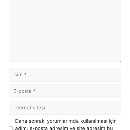
Yorum
İsim
E-
posta
İnternet
sitesi
Daha sonraki yorumlarımda kullanılması için
adım, e-posta adresim ve site adresim bu