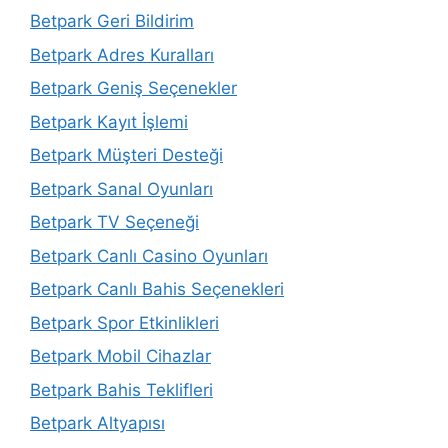
Betpark Geri Bildirim
Betpark Adres Kuralları
Betpark Geniş Seçenekler
Betpark Kayıt İşlemi
Betpark Müşteri Desteği
Betpark Sanal Oyunları
Betpark TV Seçeneği
Betpark Canlı Casino Oyunları
Betpark Canlı Bahis Seçenekleri
Betpark Spor Etkinlikleri
Betpark Mobil Cihazlar
Betpark Bahis Teklifleri
Betpark Altyapısı