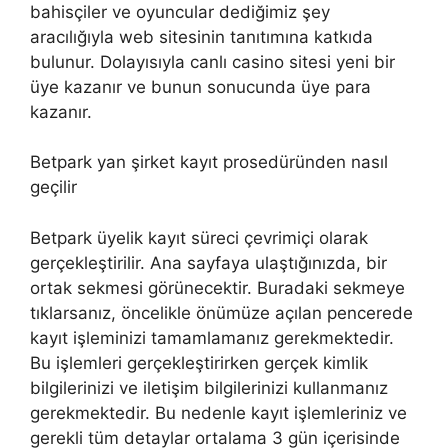
bahisçiler ve oyuncular dediğimiz şey
aracılığıyla web sitesinin tanıtımına katkıda
bulunur. Dolayısıyla canlı casino sitesi yeni bir
üye kazanır ve bunun sonucunda üye para
kazanır.
Betpark yan şirket kayıt prosedüründen nasıl
geçilir
Betpark üyelik kayıt süreci çevrimiçi olarak
gerçekleştirilir. Ana sayfaya ulaştığınızda, bir
ortak sekmesi görünecektir. Buradaki sekmeye
tıklarsanız, öncelikle önümüze açılan pencerede
kayıt işleminizi tamamlamanız gerekmektedir.
Bu işlemleri gerçekleştirirken gerçek kimlik
bilgilerinizi ve iletişim bilgilerinizi kullanmanız
gerekmektedir. Bu nedenle kayıt işlemleriniz ve
gerekli tüm detaylar ortalama 3 gün içerisinde