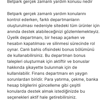
Betpark gerçek zamanlı yardım konusu nedir
Betpark gerçek zamanlı yardım konularını
kontrol ederken, farklı departmanların
oluşturulması nedeniyle sitedeki tüm ürünler için
anında destek alabileceğinizi gözlemlemekteyiz.
Üyelik departmanı, bir hesap açarken ve
hesabın kapatılması ve silinmesi sürecinde rol
oynar. Canlı bahis ofisindeki bonus bölümünü
de kullanabilirsiniz. Bu departman bonus
talepleri oluşturmak için aktiftir ve bonuslar
hakkında şikayette bulunmak için de
kullanılabilir. Finans departmanı en yaygın
sorunlardan biridir. Para yatırma, çekme, banka
hesap bilgilerini güncelleme gibi çeşitli
konularda destek almak istediğinizde bu
seçenekleri aktif hale getirebilirsiniz.