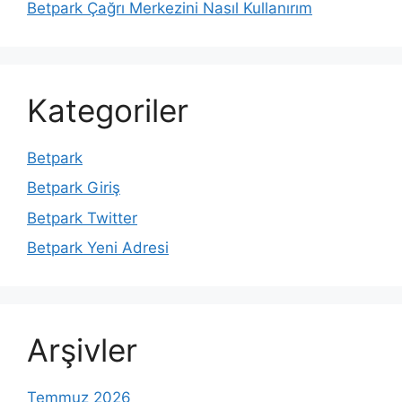
Betpark Çağrı Merkezini Nasıl Kullanırım
Kategoriler
Betpark
Betpark Giriş
Betpark Twitter
Betpark Yeni Adresi
Arşivler
Temmuz 2026