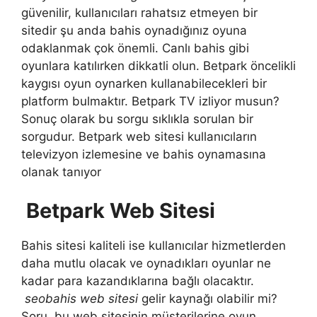
güvenilir, kullanıcıları rahatsız etmeyen bir
sitedir şu anda bahis oynadığınız oyuna
odaklanmak çok önemli. Canlı bahis gibi
oyunlara katılırken dikkatli olun. Betpark öncelikli
kaygısı oyun oynarken kullanabilecekleri bir
platform bulmaktır. Betpark TV izliyor musun?
Sonuç olarak bu sorgu sıklıkla sorulan bir
sorgudur. Betpark web sitesi kullanıcıların
televizyon izlemesine ve bahis oynamasına
olanak tanıyor
Betpark Web Sitesi
Bahis sitesi kaliteli ise kullanıcılar hizmetlerden
daha mutlu olacak ve oynadıkları oyunlar ne
kadar para kazandıklarına bağlı olacaktır.
seobahis web sitesi
gelir kaynağı olabilir mi?
Soru, bu web sitesinin müşterilerine oyun