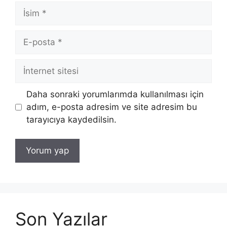
İsim
E-
posta
İnternet
sitesi
Daha sonraki yorumlarımda kullanılması için
adım, e-posta adresim ve site adresim bu
tarayıcıya kaydedilsin.
Son Yazılar