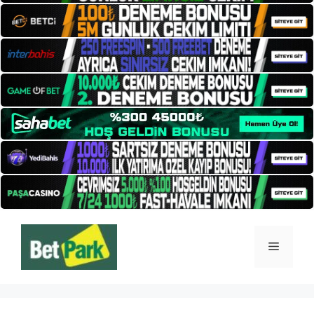
İçeriğe
atla
Menü