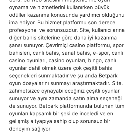
oynama ve hizmetlerini kullanırken büyük
ödüller kazanma konusunda yardımcı olduğunu
ima ediyor. Bu hizmet platformu son derece
profesyonel ve sorunsuzdur. Site, kullanıcılarına
diğer bahis sitelerine göre daha iyi kazanma
şansı sunuyor. Çevrimiçi casino platformu, spor
bahisleri, canlı bahis, sanal bahis, e-spor, canlı
casino oyunları, casino oyunları, bingo, canlı
oyunlar dahil olmak üzere çok çeşitli bahis
seçenekleri sunmaktadır ve şu anda Betpark
oyun dosyalarını sunmayı araştırmaktadır. Site,
zahmetsizce oynayabileceğiniz çeşitli oyunlar
sunuyor ve aynı zamanda satın alma seçeneği
de sunuyor. Betpark platformunda bulunan tüm
oyunları kapsamlı bir şekilde inceledi ve en
gelişmiş altyapıya sahip olup sorunsuz bir
deneyim sağlıyor