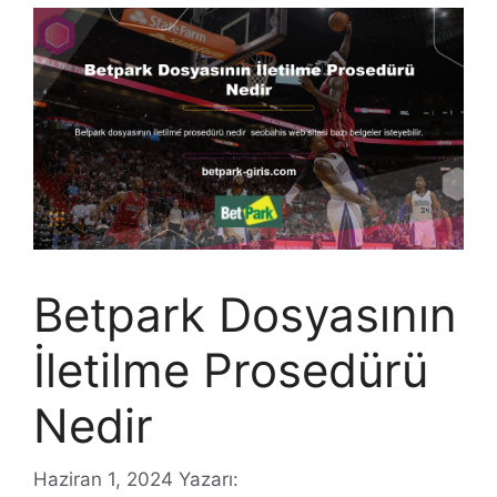
Betpark Dosyasının
İletilme Prosedürü
Nedir
Haziran 1, 2024
Yazarı: