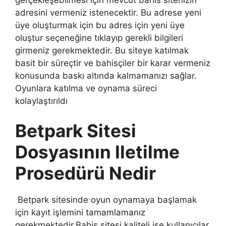
adresini vermeniz istenecektir. Bu adrese yeni
üye oluşturmak için bu adres için yeni üye
oluştur seçeneğine tıklayıp gerekli bilgileri
girmeniz gerekmektedir. Bu siteye katılmak
basit bir süreçtir ve bahisçiler bir karar vermeniz
konusunda baskı altında kalmamanızı sağlar.
Oyunlara katılma ve oynama süreci
kolaylaştırıldı
Betpark Sitesi
Dosyasının Iletilme
Prosedürü Nedir
Betpark sitesinde oyun oynamaya başlamak
için kayıt işlemini tamamlamanız
gerekmektedir.Bahis sitesi kaliteli ise kullanıcılar