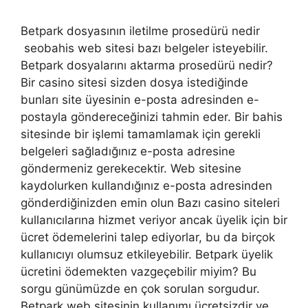
Betpark dosyasının iletilme prosedürü nedir
seobahis web sitesi bazı belgeler isteyebilir.
Betpark dosyalarını aktarma prosedürü nedir?
Bir casino sitesi sizden dosya istediğinde
bunları site üyesinin e-posta adresinden e-
postayla göndereceğinizi tahmin eder. Bir bahis
sitesinde bir işlemi tamamlamak için gerekli
belgeleri sağladığınız e-posta adresine
göndermeniz gerekecektir. Web sitesine
kaydolurken kullandığınız e-posta adresinden
gönderdiğinizden emin olun Bazı casino siteleri
kullanıcılarına hizmet veriyor ancak üyelik için bir
ücret ödemelerini talep ediyorlar, bu da birçok
kullanıcıyı olumsuz etkileyebilir. Betpark üyelik
ücretini ödemekten vazgeçebilir miyim? Bu
sorgu günümüzde en çok sorulan sorgudur.
Betpark web sitesinin kullanımı ücretsizdir ve