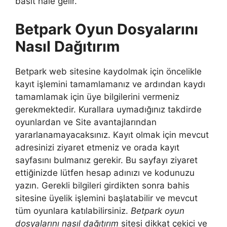
basit hale gelir.
Betpark Oyun Dosyalarını
Nasıl Dağıtırım
Betpark web sitesine kaydolmak için öncelikle
kayıt işlemini tamamlamanız ve ardından kaydı
tamamlamak için üye bilgilerini vermeniz
gerekmektedir. Kurallara uymadığınız takdirde
oyunlardan ve Site avantajlarından
yararlanamayacaksınız. Kayıt olmak için mevcut
adresinizi ziyaret etmeniz ve orada kayıt
sayfasını bulmanız gerekir. Bu sayfayı ziyaret
ettiğinizde lütfen hesap adınızı ve kodunuzu
yazın. Gerekli bilgileri girdikten sonra bahis
sitesine üyelik işlemini başlatabilir ve mevcut
tüm oyunlara katılabilirsiniz.
Betpark oyun
dosyalarını nasıl dağıtırım
sitesi dikkat çekici ve