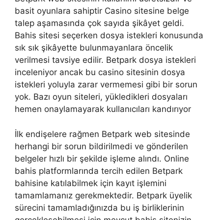
basit oyunlara sahiptir Casino sitesine belge
talep aşamasında çok sayıda şikâyet geldi.
Bahis sitesi seçerken dosya istekleri konusunda
sık sık şikâyette bulunmayanlara öncelik
verilmesi tavsiye edilir. Betpark dosya istekleri
inceleniyor ancak bu casino sitesinin dosya
istekleri yoluyla zarar vermemesi gibi bir sorun
yok. Bazı oyun siteleri, yükledikleri dosyaları
hemen onaylamayarak kullanıcıları kandırıyor
İlk endişelere rağmen Betpark web sitesinde
herhangi bir sorun bildirilmedi ve gönderilen
belgeler hızlı bir şekilde işleme alındı. Online
bahis platformlarında tercih edilen Betpark
bahisine katılabilmek için kayıt işlemini
tamamlamanız gerekmektedir. Betpark üyelik
sürecini tamamladığınızda bu iş birliklerinin
gerçekleşebilmesi için mevcut bahis sitenizin