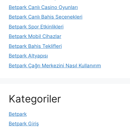
Betpark Canlı Casino Oyunları
Betpark Canlı Bahis Seçenekleri
Betpark Spor Etkinlikleri
Betpark Mobil Cihazlar
Betpark Bahis Teklifleri
Betpark Altyapısı
Betpark Çağrı Merkezini Nasıl Kullanırım
Kategoriler
Betpark
Betpark Giriş