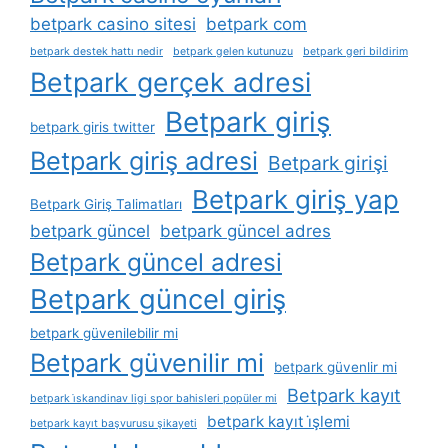
betpark casino sitesi
betpark com
betpark destek hattı nedir
betpark gelen kutunuzu
betpark geri bildirim
Betpark gerçek adresi
Betpark giriş
betpark giris twitter
Betpark giriş adresi
Betpark girişi
Betpark giriş yap
Betpark Giriş Talimatları
betpark güncel
betpark güncel adres
Betpark güncel adresi
Betpark güncel giriş
betpark güvenilebilir mi
Betpark güvenilir mi
betpark güvenlir mi
Betpark kayıt
betpark i̇skandinav ligi spor bahisleri popüler mi
betpark kayıt i̇şlemi
betpark kayıt başvurusu şikayeti