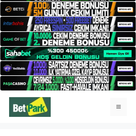
İçeriğe
atla
Menü