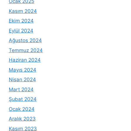
Ocak 2025
Kasım 2024
Ekim 2024
Eylül 2024
Ağustos 2024
Temmuz 2024
Haziran 2024
Mayıs 2024
Nisan 2024
Mart 2024
Şubat 2024
Ocak 2024
Aralık 2023
Kasım 2023