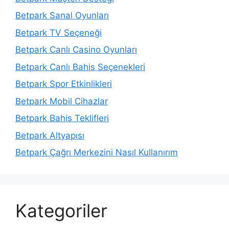
Betpark Sanal Oyunları
Betpark TV Seçeneği
Betpark Canlı Casino Oyunları
Betpark Canlı Bahis Seçenekleri
Betpark Spor Etkinlikleri
Betpark Mobil Cihazlar
Betpark Bahis Teklifleri
Betpark Altyapısı
Betpark Çağrı Merkezini Nasıl Kullanırım
Kategoriler