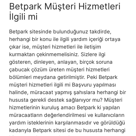
Betpark Müşteri Hizmetleri
İlgili mi
Betpark sitesinde bulunduğunuz takdirde,
herhangi bir konu ile ilgili yardım içeriği ortaya
çıkar ise, müşteri hizmetleri ile iletişim
kurmaktan çekinmemelisiniz. Sizlere ilgi
gösteren, dinleyen, anlayan, birçok soruna
çabucak çözüm üreten müşteri hizmetleri
bölümleri meydana getirilmiştir. Peki Betpark
müşteri hizmetleri ilgili mi Başvuru yapılması
halinde, müracaat yapmış şahıslara herhangi bir
hususta gerekli destek sağlanıyor mu? Müşteri
hizmetlerinin kuruluş amacı Betpark ki yapılan
müracaatların değerlendirilmesi ve kullanıcıların
yardım isteklerinin karşılanmasıdır ve görüldüğü
kadarıyla Betpark sitesi de bu hususta herhangi