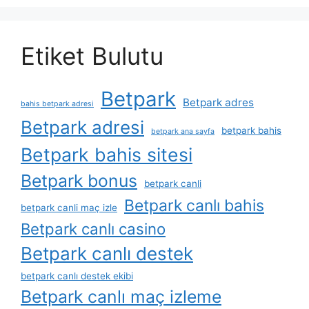
Etiket Bulutu
Betpark
Betpark adres
bahis betpark adresi
Betpark adresi
betpark bahis
betpark ana sayfa
Betpark bahis sitesi
Betpark bonus
betpark canli
Betpark canlı bahis
betpark canli maç izle
Betpark canlı casino
Betpark canlı destek
betpark canlı destek ekibi
Betpark canlı maç izleme