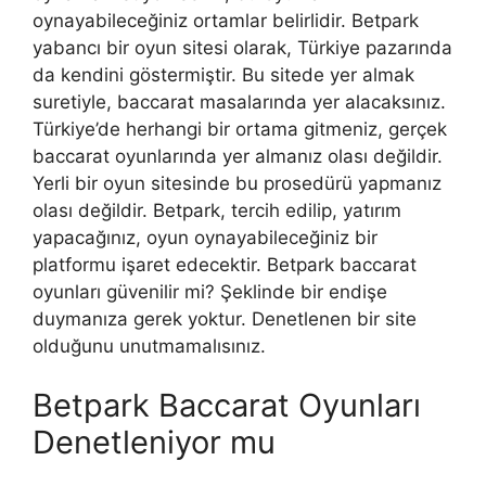
oynayabileceğiniz ortamlar belirlidir. Betpark
yabancı bir oyun sitesi olarak, Türkiye pazarında
da kendini göstermiştir. Bu sitede yer almak
suretiyle, baccarat masalarında yer alacaksınız.
Türkiye’de herhangi bir ortama gitmeniz, gerçek
baccarat oyunlarında yer almanız olası değildir.
Yerli bir oyun sitesinde bu prosedürü yapmanız
olası değildir. Betpark, tercih edilip, yatırım
yapacağınız, oyun oynayabileceğiniz bir
platformu işaret edecektir. Betpark baccarat
oyunları güvenilir mi? Şeklinde bir endişe
duymanıza gerek yoktur. Denetlenen bir site
olduğunu unutmamalısınız.
Betpark Baccarat Oyunları
Denetleniyor mu