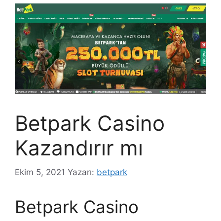
Betpark Casino
Kazandırır mı
Ekim 5, 2021
Yazarı:
betpark
Betpark Casino