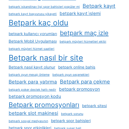
Betpark kayıt
betpark i̇skandinav ligi spor bahisleri popüler mi
betpark kayıt i̇şlemi
betpark kayıt başvurusu şikayeti
Betpark kaç oldu
betpark maç izle
betpark kullanıcı yorumları
Betpark Mobil Uygulaması
betpark müşteri hizmetleri ekibi
betpark müşteri hizmet saatleri
Betpark nasıl bir site
Betpark nasıl kayıt olunur
betpark online bahis
betpark oyun mesajı önleme
betpark oyun seçenekleri
Betpark para çekme
Betpark para yatırma
betpark promosyon
betpark poker destek hattı nedir
betpark promosyon kodu
Betpark promosyonları
betpark sitesi
betpark slot makinesi
betpark sorunu
betpark spor bahisleri
betpark sosyal medyasının
betpark spor etkinlikleri
betpark super ball