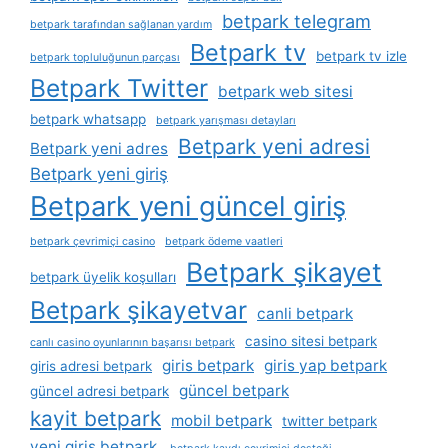
betpark telegram
betpark tarafından sağlanan yardım
Betpark tv
betpark tv izle
betpark topluluğunun parçası
Betpark Twitter
betpark web sitesi
betpark whatsapp
betpark yarışması detayları
Betpark yeni adresi
Betpark yeni adres
Betpark yeni giriş
Betpark yeni güncel giriş
betpark çevrimiçi casino
betpark ödeme vaatleri
Betpark şikayet
betpark üyelik koşulları
Betpark şikayetvar
canli betpark
casino sitesi betpark
canlı casino oyunlarının başarısı betpark
giris betpark
giris yap betpark
giris adresi betpark
güncel betpark
güncel adresi betpark
kayit betpark
mobil betpark
twitter betpark
yeni giris betpark