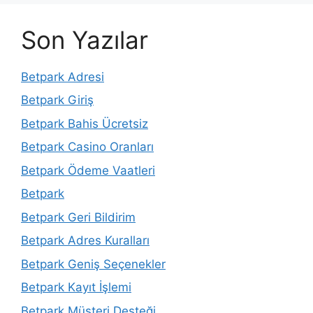
Son Yazılar
Betpark Adresi
Betpark Giriş
Betpark Bahis Ücretsiz
Betpark Casino Oranları
Betpark Ödeme Vaatleri
Betpark
Betpark Geri Bildirim
Betpark Adres Kuralları
Betpark Geniş Seçenekler
Betpark Kayıt İşlemi
Betpark Müşteri Desteği