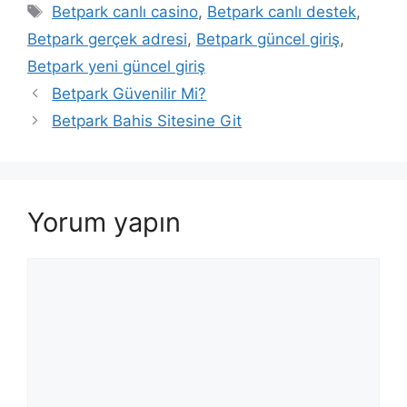
Etiketler
Betpark canlı casino
,
Betpark canlı destek
,
Betpark gerçek adresi
,
Betpark güncel giriş
,
Betpark yeni güncel giriş
Betpark Güvenilir Mi?
Betpark Bahis Sitesine Git
Yorum yapın
Yorum