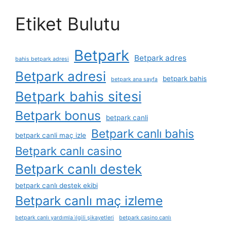
Etiket Bulutu
Betpark
Betpark adres
bahis betpark adresi
Betpark adresi
betpark bahis
betpark ana sayfa
Betpark bahis sitesi
Betpark bonus
betpark canli
Betpark canlı bahis
betpark canli maç izle
Betpark canlı casino
Betpark canlı destek
betpark canlı destek ekibi
Betpark canlı maç izleme
betpark canlı yardımla i̇lgili şikayetleri
betpark casino canlı