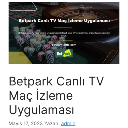
Betpark Canlı TV
Maç İzleme
Uygulaması
Mayıs 17, 2023
Yazarı:
admin