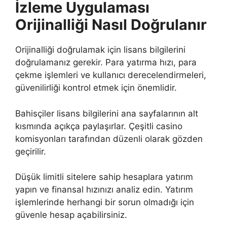
İzleme Uygulaması
Orijinalliği Nasıl Doğrulanır
Orijinalliği doğrulamak için lisans bilgilerini
doğrulamanız gerekir. Para yatırma hızı, para
çekme işlemleri ve kullanıcı derecelendirmeleri,
güvenilirliği kontrol etmek için önemlidir.
Bahisçiler lisans bilgilerini ana sayfalarının alt
kısmında açıkça paylaşırlar. Çeşitli casino
komisyonları tarafından düzenli olarak gözden
geçirilir.
Düşük limitli sitelere sahip hesaplara yatırım
yapın ve finansal hızınızı analiz edin. Yatırım
işlemlerinde herhangi bir sorun olmadığı için
güvenle hesap açabilirsiniz.