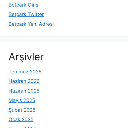
Betpark Giriş
Betpark Twitter
Betpark Yeni Adresi
Arşivler
Temmuz 2026
Haziran 2026
Haziran 2025
Mayıs 2025
Şubat 2025
Ocak 2025