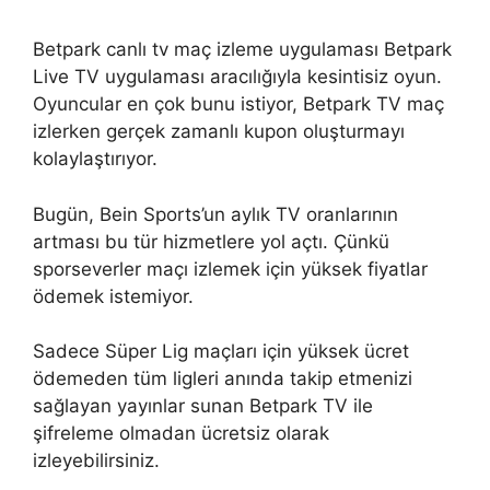
Betpark canlı tv maç izleme uygulaması Betpark
Live TV uygulaması aracılığıyla kesintisiz oyun.
Oyuncular en çok bunu istiyor, Betpark TV maç
izlerken gerçek zamanlı kupon oluşturmayı
kolaylaştırıyor.
Bugün, Bein Sports’un aylık TV oranlarının
artması bu tür hizmetlere yol açtı. Çünkü
sporseverler maçı izlemek için yüksek fiyatlar
ödemek istemiyor.
Sadece Süper Lig maçları için yüksek ücret
ödemeden tüm ligleri anında takip etmenizi
sağlayan yayınlar sunan Betpark TV ile
şifreleme olmadan ücretsiz olarak
izleyebilirsiniz.