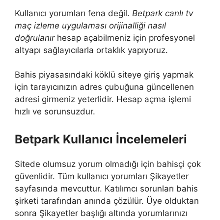
Kullanıcı yorumları fena değil.
Betpark canlı tv
maç izleme uygulaması orijinalliği nasıl
doğrulanır
hesap açabilmeniz için profesyonel
altyapı sağlayıcılarla ortaklık yapıyoruz.
Bahis piyasasındaki köklü siteye giriş yapmak
için tarayıcınızın adres çubuğuna güncellenen
adresi girmeniz yeterlidir. Hesap açma işlemi
hızlı ve sorunsuzdur.
Betpark Kullanıcı İncelemeleri
Sitede olumsuz yorum olmadığı için bahisçi çok
güvenlidir. Tüm kullanıcı yorumları Şikayetler
sayfasında mevcuttur. Katılımcı sorunları bahis
şirketi tarafından anında çözülür. Üye olduktan
sonra Şikayetler başlığı altında yorumlarınızı