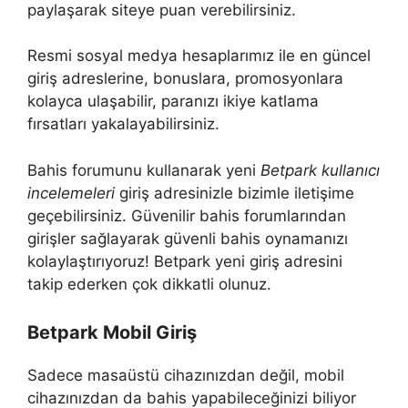
paylaşarak siteye puan verebilirsiniz.
Resmi sosyal medya hesaplarımız ile en güncel
giriş adreslerine, bonuslara, promosyonlara
kolayca ulaşabilir, paranızı ikiye katlama
fırsatları yakalayabilirsiniz.
Bahis forumunu kullanarak yeni
Betpark kullanıcı
incelemeleri
giriş adresinizle bizimle iletişime
geçebilirsiniz. Güvenilir bahis forumlarından
girişler sağlayarak güvenli bahis oynamanızı
kolaylaştırıyoruz! Betpark yeni giriş adresini
takip ederken çok dikkatli olunuz.
Betpark Mobil Giriş
Sadece masaüstü cihazınızdan değil, mobil
cihazınızdan da bahis yapabileceğinizi biliyor