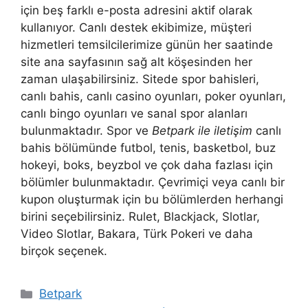
için beş farklı e-posta adresini aktif olarak
kullanıyor. Canlı destek ekibimize, müşteri
hizmetleri temsilcilerimize günün her saatinde
site ana sayfasının sağ alt köşesinden her
zaman ulaşabilirsiniz. Sitede spor bahisleri,
canlı bahis, canlı casino oyunları, poker oyunları,
canlı bingo oyunları ve sanal spor alanları
bulunmaktadır. Spor ve
Betpark ile iletişim
canlı
bahis bölümünde futbol, ​​tenis, basketbol, ​​buz
hokeyi, boks, beyzbol ve çok daha fazlası için
bölümler bulunmaktadır. Çevrimiçi veya canlı bir
kupon oluşturmak için bu bölümlerden herhangi
birini seçebilirsiniz. Rulet, Blackjack, Slotlar,
Video Slotlar, Bakara, Türk Pokeri ve daha
birçok seçenek.
Kategoriler
Betpark