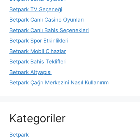
Betpark TV Seçeneği
Betpark Canlı Casino Oyunları
Betpark Canlı Bahis Seçenekleri
Betpark Spor Etkinlikleri
Betpark Mobil Cihazlar
Betpark Bahis Teklifleri
Betpark Altyapısı
Betpark Çağrı Merkezini Nasıl Kullanırım
Kategoriler
Betpark