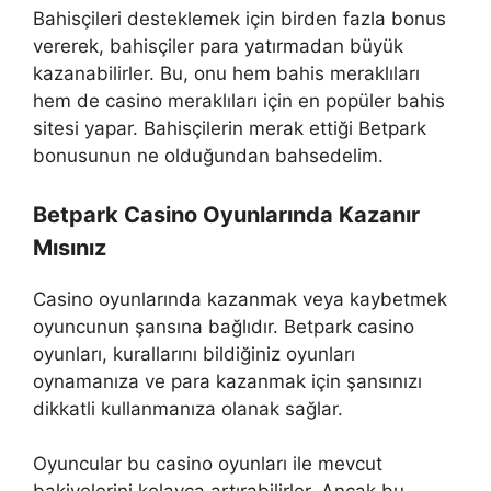
Bahisçileri desteklemek için birden fazla bonus
vererek, bahisçiler para yatırmadan büyük
kazanabilirler. Bu, onu hem bahis meraklıları
hem de casino meraklıları için en popüler bahis
sitesi yapar. Bahisçilerin merak ettiği Betpark
bonusunun ne olduğundan bahsedelim.
Betpark Casino Oyunlarında Kazanır
Mısınız
Casino oyunlarında kazanmak veya kaybetmek
oyuncunun şansına bağlıdır. Betpark casino
oyunları, kurallarını bildiğiniz oyunları
oynamanıza ve para kazanmak için şansınızı
dikkatli kullanmanıza olanak sağlar.
Oyuncular bu casino oyunları ile mevcut