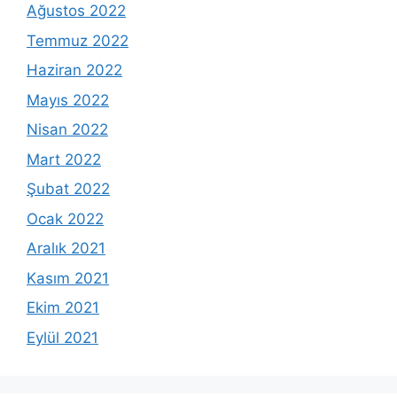
Ağustos 2022
Temmuz 2022
Haziran 2022
Mayıs 2022
Nisan 2022
Mart 2022
Şubat 2022
Ocak 2022
Aralık 2021
Kasım 2021
Ekim 2021
Eylül 2021