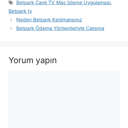
Etiketler
Betpark Canlı TV Maç İzleme Uygulaması
,
Betpark tv
Neden Betpark Katılmalısınız
Betpark Ödeme Yöntemleriyle Çalışma
Yorum yapın
Yorum