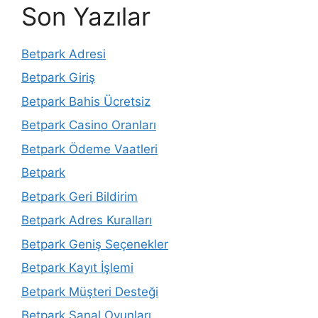
Son Yazılar
Betpark Adresi
Betpark Giriş
Betpark Bahis Ücretsiz
Betpark Casino Oranları
Betpark Ödeme Vaatleri
Betpark
Betpark Geri Bildirim
Betpark Adres Kuralları
Betpark Geniş Seçenekler
Betpark Kayıt İşlemi
Betpark Müşteri Desteği
Betpark Sanal Oyunları