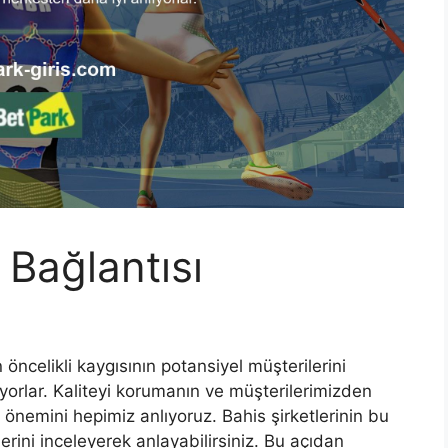
 Bağlantısı
n öncelikli kaygısının potansiyel müşterilerini
orlar. Kaliteyi korumanın ve müşterilerimizden
önemini hepimiz anlıyoruz. Bahis şirketlerinin bu
erini inceleyerek anlayabilirsiniz. Bu açıdan