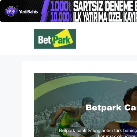
İçeriğe
atla