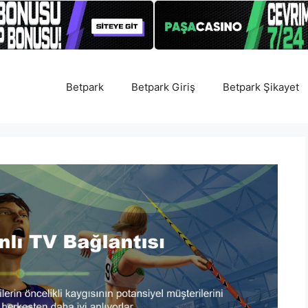
Betpark
Betpark Giriş
Betpark Şikayet