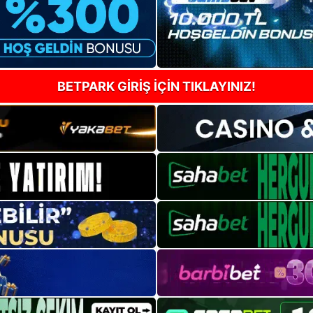
BETPARK GİRİŞ İÇİN TIKLAYINIZ!