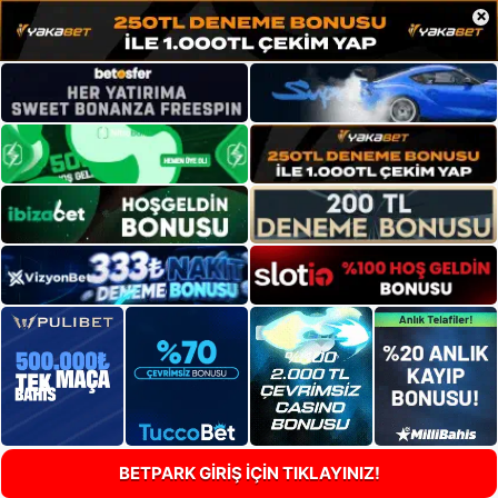
×
BETPARK GİRİŞ İÇİN TIKLAYINIZ!