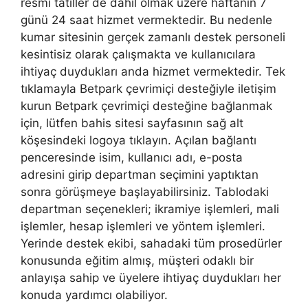
resmî tatiller de dahil olmak üzere haftanın 7
günü 24 saat hizmet vermektedir. Bu nedenle
kumar sitesinin gerçek zamanlı destek personeli
kesintisiz olarak çalışmakta ve kullanıcılara
ihtiyaç duydukları anda hizmet vermektedir. Tek
tıklamayla Betpark çevrimiçi desteğiyle iletişim
kurun Betpark çevrimiçi desteğine bağlanmak
için, lütfen bahis sitesi sayfasının sağ alt
köşesindeki logoya tıklayın. Açılan bağlantı
penceresinde isim, kullanıcı adı, e-posta
adresini girip departman seçimini yaptıktan
sonra görüşmeye başlayabilirsiniz. Tablodaki
departman seçenekleri; ikramiye işlemleri, mali
işlemler, hesap işlemleri ve yöntem işlemleri.
Yerinde destek ekibi, sahadaki tüm prosedürler
konusunda eğitim almış, müşteri odaklı bir
anlayışa sahip ve üyelere ihtiyaç duydukları her
konuda yardımcı olabiliyor.