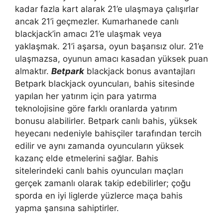
kadar fazla kart alarak 21’e ulaşmaya çalışırlar
ancak 21’i geçmezler. Kumarhanede canlı
blackjack’in amacı 21’e ulaşmak veya
yaklaşmak. 21’i aşarsa, oyun başarısız olur. 21’e
ulaşmazsa, oyunun amacı kasadan yüksek puan
almaktır.
Betpark
blackjack bonus avantajları
Betpark blackjack oyuncuları, bahis sitesinde
yapılan her yatırım için para yatırma
teknolojisine göre farklı oranlarda yatırım
bonusu alabilirler. Betpark canlı bahis, yüksek
heyecanı nedeniyle bahisçiler tarafından tercih
edilir ve aynı zamanda oyuncuların yüksek
kazanç elde etmelerini sağlar. Bahis
sitelerindeki canlı bahis oyuncuları maçları
gerçek zamanlı olarak takip edebilirler; çoğu
sporda en iyi liglerde yüzlerce maça bahis
yapma şansına sahiptirler.