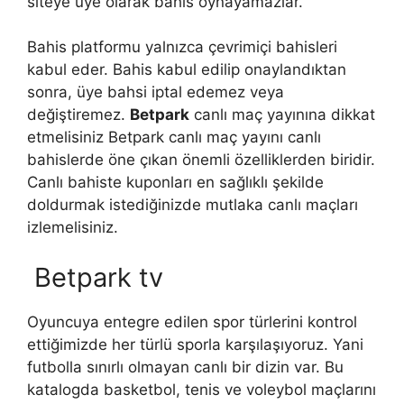
siteye üye olarak bahis oynayamazlar.
Bahis platformu yalnızca çevrimiçi bahisleri
kabul eder. Bahis kabul edilip onaylandıktan
sonra, üye bahsi iptal edemez veya
değiştiremez.
Betpark
canlı maç yayınına dikkat
etmelisiniz Betpark canlı maç yayını canlı
bahislerde öne çıkan önemli özelliklerden biridir.
Canlı bahiste kuponları en sağlıklı şekilde
doldurmak istediğinizde mutlaka canlı maçları
izlemelisiniz.
Betpark tv
Oyuncuya entegre edilen spor türlerini kontrol
ettiğimizde her türlü sporla karşılaşıyoruz. Yani
futbolla sınırlı olmayan canlı bir dizin var. Bu
katalogda basketbol, ​​tenis ve voleybol maçlarını