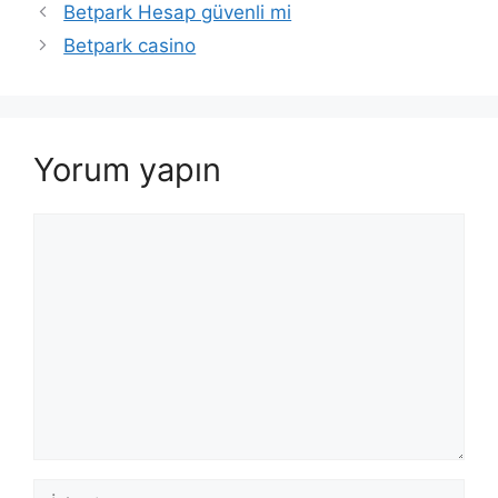
Betpark Hesap güvenli mi
Betpark casino
Yorum yapın
Yorum
İsim