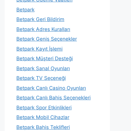
Betpark
Betpark Geri Bildirim
Betpark Adres Kuralları
Betpark Geniş Seçenekler
Betpark Kayıt İşlemi
Betpark Müşteri Desteği
Betpark Sanal Oyunları
Betpark TV Seçeneği
Betpark Canlı Casino Oyunları
Betpark Canlı Bahis Seçenekleri
Betpark Spor Etkinlikleri
Betpark Mobil Cihazlar
Betpark Bahis Teklifleri